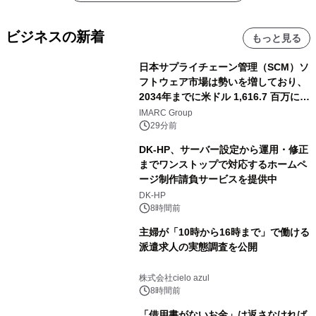
ビジネスの新着
もっと見る
日本サプライチェーン管理（SCM）ソ
フトウェア市場は勢いを増しており、
2034年までに米ドル 1,616.7 百万に達
し、CAGR 3.42%で成長すると予測
IMARC Group
29分前
DK-HP、サーバー設定から運用・修正
までワンストップで対応するホームペ
ージ制作請負サービスを提供中
DK-HP
8時間前
主婦が「10時から16時まで」で働ける
派遣求人の実態調査を公開
株式会社cielo azul
8時間前
「借用書がないお金」は返さなければ