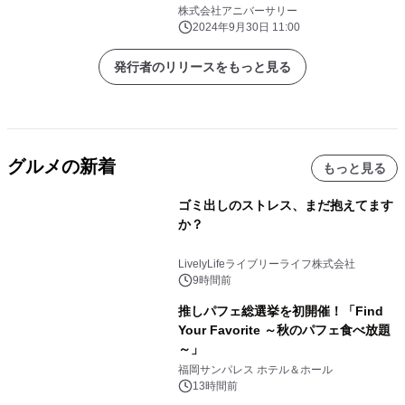
開始！
株式会社アニバーサリー
2024年9月30日 11:00
発行者のリリースをもっと見る
グルメの新着
もっと見る
ゴミ出しのストレス、まだ抱えてます
か？
LivelyLifeライブリーライフ株式会社
9時間前
推しパフェ総選挙を初開催！「Find
Your Favorite ～秋のパフェ食べ放題
～」
福岡サンパレス ホテル＆ホール
13時間前