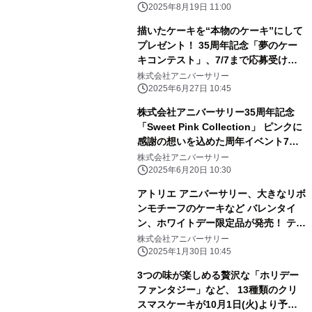
2025年8月19日 11:00
描いたケーキを“本物のケーキ”にして
プレゼント！ 35周年記念「夢のケー
キコンテスト」、7/7まで応募受け付
け
株式会社アニバーサリー
2025年6月27日 10:45
株式会社アニバーサリー35周年記念
「Sweet Pink Collection」 ピンクに
感謝の想いを込めた周年イベント7月
18日(金)より開催
株式会社アニバーサリー
2025年6月20日 10:30
アトリエ アニバーサリー、大きなリボ
ンモチーフのケーキなど バレンタイ
ン、ホワイトデー限定品が発売！ テー
マは“Anniversary Ribbon of Love”
株式会社アニバーサリー
2025年1月30日 10:45
3つの味が楽しめる贅沢な「ホリデー
ファンタジー」など、 13種類のクリ
スマスケーキが10月1日(火)より予約