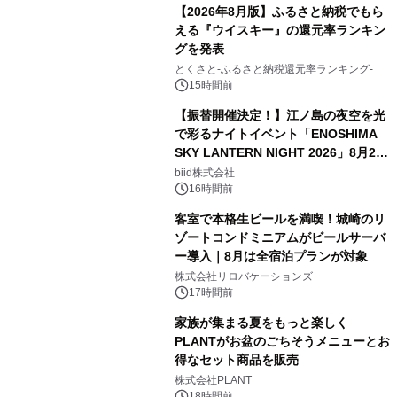
【2026年8月版】ふるさと納税でもら
える『ウイスキー』の還元率ランキン
グを発表
とくさと-ふるさと納税還元率ランキング-
15時間前
【振替開催決定！】江ノ島の夜空を光
で彩るナイトイベント「ENOSHIMA
SKY LANTERN NIGHT 2026」8月22
日(土)振替開催＆受付スタート！
biid株式会社
16時間前
客室で本格生ビールを満喫！城崎のリ
ゾートコンドミニアムがビールサーバ
ー導入｜8月は全宿泊プランが対象
株式会社リロバケーションズ
17時間前
家族が集まる夏をもっと楽しく
PLANTがお盆のごちそうメニューとお
得なセット商品を販売
株式会社PLANT
18時間前