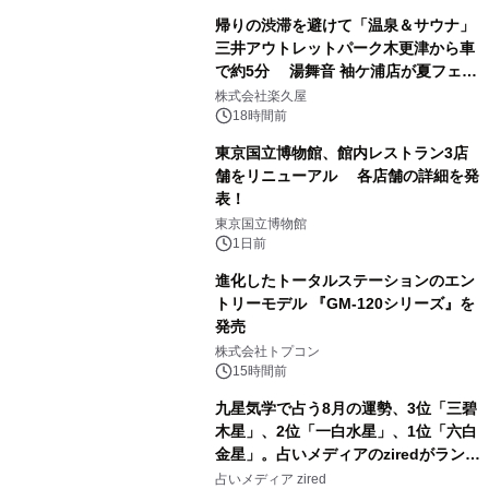
帰りの渋滞を避けて「温泉＆サウナ」
三井アウトレットパーク木更津から車
で約5分 湯舞音 袖ケ浦店が夏フェア
1
メニューを提供
株式会社楽久屋
18時間前
東京国立博物館、館内レストラン3店
舗をリニューアル 各店舗の詳細を発
表！
2
東京国立博物館
1日前
進化したトータルステーションのエン
トリーモデル 『GM-120シリーズ』を
発売
3
株式会社トプコン
15時間前
九星気学で占う8月の運勢、3位「三碧
木星」、2位「一白水星」、1位「六白
金星」。占いメディアのziredがランキ
4
ングを発表
占いメディア zired