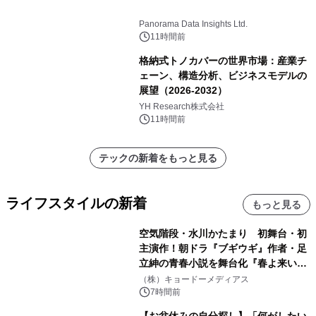
Panorama Data Insights Ltd.
11時間前
格納式トノカバーの世界市場：産業チ
ェーン、構造分析、ビジネスモデルの
展望（2026-2032）
YH Research株式会社
11時間前
テックの新着をもっと見る
ライフスタイルの新着
もっと見る
空気階段・水川かたまり 初舞台・初
主演作！朝ドラ『ブギウギ』作者・足
立紳の青春小説を舞台化『春よ来い、
マジで来い』キービジュアル解禁！
（株）キョードーメディアス
7時間前
【お盆休みの自分探し】「何がしたい