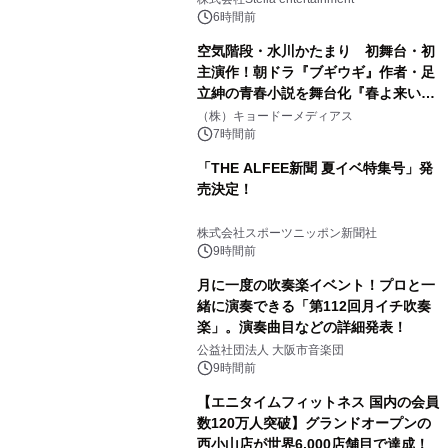
6時間前
空気階段・水川かたまり 初舞台・初
主演作！朝ドラ『ブギウギ』作者・足
立紳の青春小説を舞台化『春よ来い、
マジで来い』キービジュアル解禁！
（株）キョードーメディアス
7時間前
「THE ALFEE新聞 夏イベ特集号」発
売決定！
株式会社スポーツニッポン新聞社
9時間前
月に一度の吹奏楽イベント！プロと一
緒に演奏できる「第112回月イチ吹奏
楽」。演奏曲目などの詳細発表！
公益社団法人 大阪市音楽団
9時間前
【エニタイムフィットネス 国内の会員
数120万人突破】グランドオープンの
西小山店が世界6,000店舗目で達成！