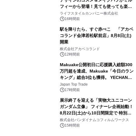
フィーから登場！見ても使っても楽し
3
い、ポップでキュートなコレクショ
ライフスタイルカンパニー株式会社
ン。
16時間前
駅を降りたら、すぐ赤べこ 「アカベ
コランド会津若松駅前店」8月8日(土)
開業
4
株式会社アカベコランド
12時間前
Makuake公開初日に応援購入総額300
万円超を達成、Makuake「今日のラン
キング」総合3位も獲得。 YECHAN音
5
浴シンギングボウル第2弾の大型サイ
Japan Top Trade
ズ（XL・2XL・3XL）を先行販売中
17時間前
展示終了を迎える「実物大ユニコーン
ガンダム立像」 フィナーレ企画始動！
8月22日(土)から10日間限定で 特別映
6
像『UNICORN GUNDAM Statue ―
株式会社バンダイナムコフィルムワークス
BEYOND POSSIBILITY ―』を上映！
15時間前