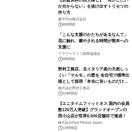
か分からない」を抜け出すトリセツの
作り方
撫子Plus株式会社
8時間前
「こんな支援のかたちがあるなんて」
花に触れ、癒やされる時間が熊本への
支援に
フラワーライフ振興協議会
9時間前
野村工務店、北イタリア産の天然しっ
くい「マルモ」の壁を 全住宅で標準仕
様として採用「本当に良いものだけに
こだわる」
株式会社野村工務店
10時間前
【エニタイムフィットネス 国内の会員
数120万人突破】グランドオープンの
西小山店が世界6,000店舗目で達成！
株式会社Fast Fitness Japan
10時間前