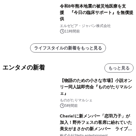
令和8年熊本地震の被災地医療を支
援 『今日の臨床サポート』を無償提
供
エルゼビア・ジャパン株式会社
11時間前
ライフスタイルの新着をもっと見る
エンタメの新着
もっと見る
【物語のための小さな市場】小説オン
リー同人誌即売会『ものがたりマルシ
ェ』
ものがたりマルシェ
5時間前
Cherie!に新メンバー「恋羽乃子」が
加入！野外フェスの客席に紛れていた
美女がまさかの新メンバー ライブ中
のサプライズ発表に会場騒然
株式会社Stella entertainment