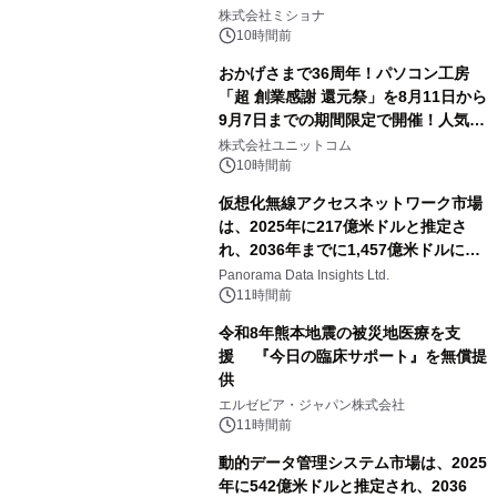
株式会社ミショナ
10時間前
おかげさまで36周年！パソコン工房
「超 創業感謝 還元祭」を8月11日から
9月7日までの期間限定で開催！人気の
ゲーミングPCや高性能ノートPCなど
株式会社ユニットコム
対象iiyama PCのご購入で最大3万円分
10時間前
相当を還元
仮想化無線アクセスネットワーク市場
は、2025年に217億米ドルと推定さ
れ、2036年までに1,457億米ドルに達
すると予測されており、予測期間
Panorama Data Insights Ltd.
（2026年～2036年）
11時間前
令和8年熊本地震の被災地医療を支
援 『今日の臨床サポート』を無償提
供
エルゼビア・ジャパン株式会社
11時間前
動的データ管理システム市場は、2025
年に542億米ドルと推定され、2036