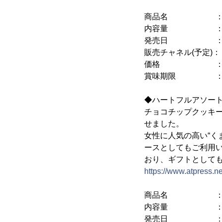
商品名 ： ファ
内容量 ： 49
発売日 ： 201
販売チャネル(予定)
価格 ： 希望小
賞味期限 ： 
◆ハートフルアソート
チョコチップクッキ
せました。
女性に人気の高い“く
ースとしてもご利用
おり、ギフトとして
https://www.atpress.
商品名 ： ハー
内容量 ： 1
発売日 ： 201