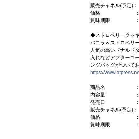
販売チャネル(予定)
価格 ： 希望小
賞味期限 ： 1
◆ストロベリークッキ
バニラ＆ストロベリ
人気の高いドナルド
入れなどアフターユ
ングバッグがついて
https://www.atpress.
商品名 ： スト
内容量 ： 5
発売日 ： 201
販売チャネル(予定)
価格 ： 希望小
賞味期限 ： 1