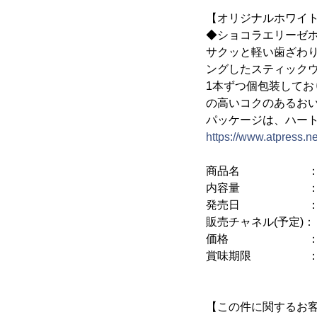
【オリジナルホワイ
◆ショコラエリーゼホ
サクッと軽い歯ざわ
ングしたスティック
1本ずつ個包装して
の高いコクのあるお
パッケージは、ハー
https://www.atpress.
商品名 ： ショ
内容量 ： 1
発売日 ： 201
販売チャネル(予定)
価格 ： 希望小
賞味期限 ： 1
【この件に関するお