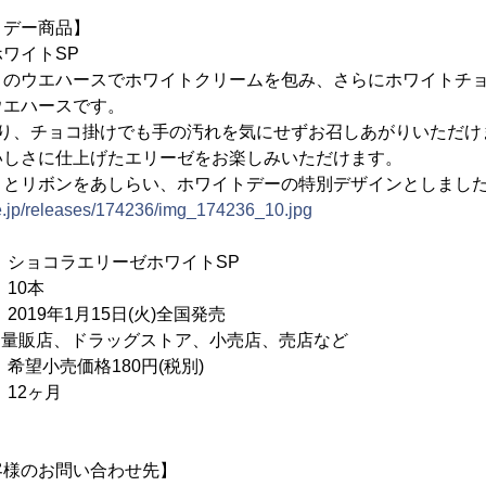
トデー商品】
ワイトSP
りのウエハースでホワイトクリームを包み、さらにホワイトチ
ウエハースです。
おり、チョコ掛けでも手の汚れを気にせずお召しあがりいただけ
いしさに仕上げたエリーゼをお楽しみいただけます。
トとリボンをあしらい、ホワイトデーの特別デザインとしまし
ne.jp/releases/174236/img_174236_10.jpg
コラエリーゼホワイトSP
0本
9年1月15日(火)全国発売
： 量販店、ドラッグストア、小売店、売店など
売価格180円(税別)
2ヶ月
客様のお問い合わせ先】