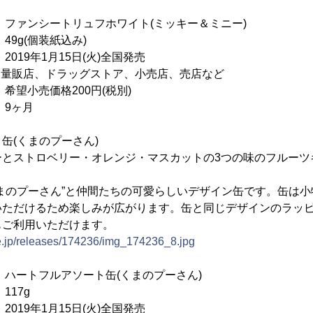
ンシートリュフホワイト(ミッキー＆ミニー)
g(個装紙込み)
9年1月15日(火)全国発売
： 量販店、ドラッグストア、小売店、売店など
売価格200円(税別)
9ヶ月
缶(くまのプーさん)
ーとストロベリー・オレンジ・マスカットの3つの味のフルーツ
まのプーさん”と仲間たちの可愛らしいデザイン缶です。缶は
いただけるため楽しみが広がります。缶と同じデザインのラッ
もご利用いただけます。
ne.jp/releases/174236/img_174236_8.jpg
トフルアソート缶(くまのプーさん)
17g
9年1月15日(火)全国発売