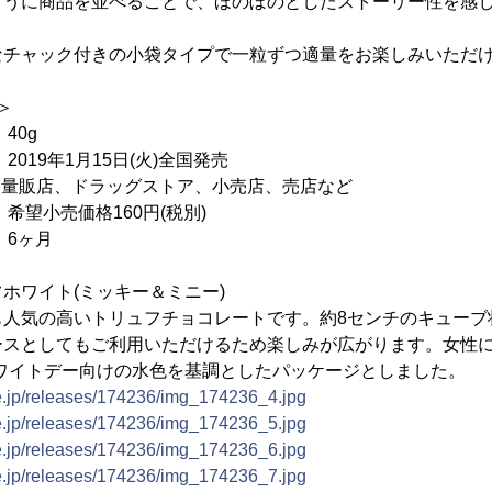
ように商品を並べることで、ほのぼのとしたストーリー性を感
なチャック付きの小袋タイプで一粒ずつ適量をお楽しみいただ
＞
0g
9年1月15日(火)全国発売
： 量販店、ドラッグストア、小売店、売店など
売価格160円(税別)
6ヶ月
ホワイト(ミッキー＆ミニー)
も人気の高いトリュフチョコレートです。約8センチのキューブ
ースとしてもご利用いただけるため楽しみが広がります。女性に
ホワイトデー向けの水色を基調としたパッケージとしました。
ne.jp/releases/174236/img_174236_4.jpg
ne.jp/releases/174236/img_174236_5.jpg
ne.jp/releases/174236/img_174236_6.jpg
ne.jp/releases/174236/img_174236_7.jpg