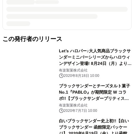
この発行者のリリース
Let’s ハロパー♪大人気商品ブラックサ
ンダーミニバーシリーズからハロウィ
ンデザイン登場! 8月24日（月）より全
国のスーパーマーケット、ドラッグス
有楽製菓株式会社
トアなどで新発売！
2020年8月18日 10:00
ブラックサンダーとチーズタルト菓子
No.1『PABLO』が期間限定 W コラ
ボ!!【ブラックサンダープリティスタ
イル パブロチーズタルト】2020年7月
有楽製菓株式会社
13日（月）より全国のコンビニエンス
2020年7月7日 10:00
ストア限定発売！【パブロ×ブラック
白いブラックサンダー史上初!!【白い
サンダー黒い雷神 チーズタルト】
ブラックサンダー 函館限定パッケー
2020年8月1日（土）よりPABLO 店舗
ジ】 2020年6月19日（金）より函館