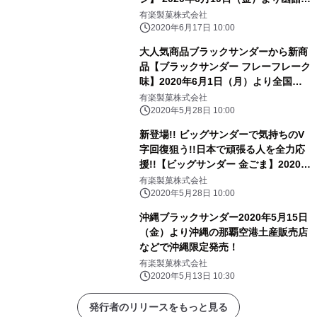
期間限定発売！
（道南）エリア限定発売！
有楽製菓株式会社
2020年6月17日 10:00
大人気商品ブラックサンダーから新商
品【ブラックサンダー フレーフレーク
味】2020年6月1日（月）より全国の
コンビニエンスストア、2020年6月15
有楽製菓株式会社
日（月） スーパーマーケット、ドラッ
2020年5月28日 10:00
グストアなどで順次発売！
新登場!! ビッグサンダーで気持ちのV
字回復狙う!!日本で頑張る人を全力応
援!!【ビッグサンダー 金ごま】2020年
6月1日（月）より全国のコンビニエン
有楽製菓株式会社
スストア限定発売！
2020年5月28日 10:00
沖縄ブラックサンダー2020年5月15日
（金）より沖縄の那覇空港土産販売店
などで沖縄限定発売！
有楽製菓株式会社
2020年5月13日 10:30
発行者のリリースをもっと見る