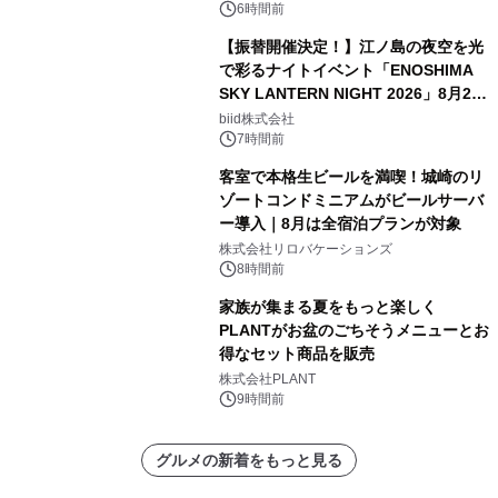
6時間前
【振替開催決定！】江ノ島の夜空を光
で彩るナイトイベント「ENOSHIMA
SKY LANTERN NIGHT 2026」8月22
日(土)振替開催＆受付スタート！
biid株式会社
7時間前
客室で本格生ビールを満喫！城崎のリ
ゾートコンドミニアムがビールサーバ
ー導入｜8月は全宿泊プランが対象
株式会社リロバケーションズ
8時間前
家族が集まる夏をもっと楽しく
PLANTがお盆のごちそうメニューとお
得なセット商品を販売
株式会社PLANT
9時間前
グルメの新着をもっと見る