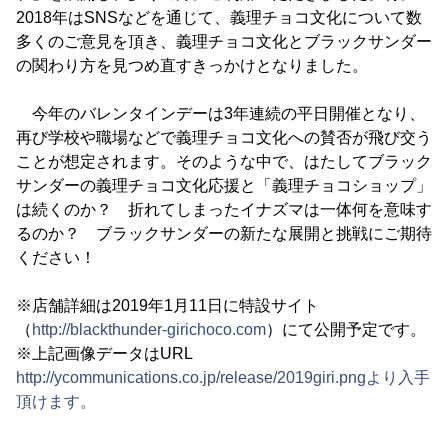
2018年はSNSなどを通じて、義理チョコ文化について数
多くのご意見を頂き、義理チョコ文化とブラックサンダー
の関わり方を見つめ直すきっかけとなりました。
今年のバレンタインデーは3年連続の平日開催となり、
再び学校や職場などで義理チョコ文化への賛否が飛び交う
ことが想定されます。そのような中で、はたしてブラック
サンダーの義理チョコ文化応援と「義理チョコショップ」
は続くのか？ 折れてしまったイナズマは一体何を意味す
るのか？ ブラックサンダーの新たな展開と挑戦にご期待
ください！
※店舗詳細は2019年1月11日に特設サイト
（
http://blackthunder-girichoco.com
）にて公開予定です。
※上記画像データはURL
http://ycommunications.co.jp/release/2019giri.pngより入手
頂けます。