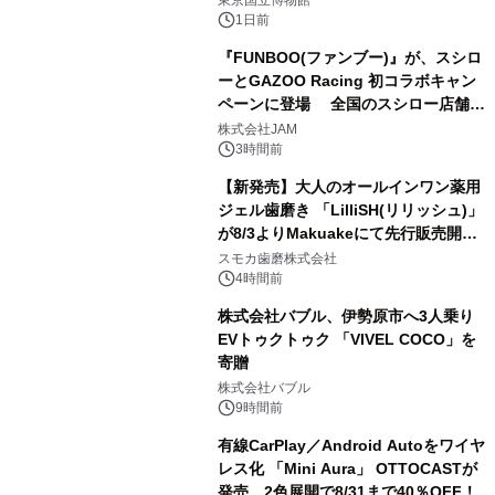
1日前
『FUNBOO(ファンブー)』が、スシロ
ーとGAZOO Racing 初コラボキャン
ペーンに登場 全国のスシロー店舗で
2
GR 4車種の FUNBOO(ミニカー)付き
株式会社JAM
メニューが展開されます
3時間前
【新発売】大人のオールインワン薬用
ジェル歯磨き 「LilliSH(リリッシュ)」
が8/3よりMakuakeにて先行販売開
3
始！
スモカ歯磨株式会社
4時間前
株式会社バブル、伊勢原市へ3人乗り
EVトゥクトゥク 「VIVEL COCO」を
寄贈
4
株式会社バブル
9時間前
有線CarPlay／Android Autoをワイヤ
レス化 「Mini Aura」 OTTOCASTが
発売、2色展開で8/31まで40％OFF！