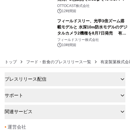
5
OTTOCAST株式会社
12時間前
フィールドスリー、光学3倍ズーム搭
載モデルと 水深10m防水モデルのデジ
タルカメラ2機種を8月7日発売 有効
6
約1300万画素、用途別に選べるコンデ
フィールドスリー株式会社
ジ新登場
10時間前
トップ
フード・飲食のプレスリリース一覧
有楽製菓株式会
プレスリリース配信
サポート
関連サービス
•
運営会社