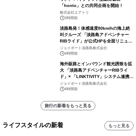
「honto」との共同企画を開始！
株式会社エアトリ
3時間前
淡路島発！体感速度80km/hの海上絶
叫クルーズ 「淡路島アドベンチャー
RIBライド」が公式HPを全面リニュー
アル！ ～スマホで即予約完了の「スマ
ジョイポート淡路島株式会社
ート設計」へ刷新～
4時間前
海外販路とインバウンド観光誘致を拡
大 「淡路島アドベンチャーRIBライ
ド」× 「LINKTIVITY」システム連携を
開始！
ジョイポート淡路島株式会社
4時間前
旅行の新着をもっと見る
ライフスタイルの新着
もっと見る