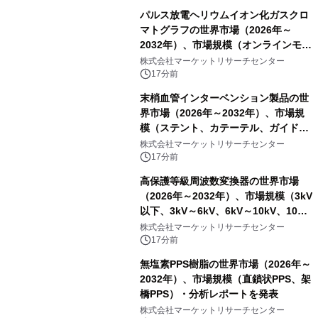
パルス放電ヘリウムイオン化ガスクロ
マトグラフの世界市場（2026年～
2032年）、市場規模（オンラインモニ
タリング型、ラボラトリー型）・分析
株式会社マーケットリサーチセンター
レポートを発表
17分前
末梢血管インターベンション製品の世
界市場（2026年～2032年）、市場規
模（ステント、カテーテル、ガイドワ
イヤー、シース、下大静脈フィルタ
株式会社マーケットリサーチセンター
ー、その他）・分析レポートを発表
17分前
高保護等級周波数変換器の世界市場
（2026年～2032年）、市場規模（3kV
以下、3kV～6kV、6kV～10kV、10kV
超）・分析レポートを発表
株式会社マーケットリサーチセンター
17分前
無塩素PPS樹脂の世界市場（2026年～
2032年）、市場規模（直鎖状PPS、架
橋PPS）・分析レポートを発表
株式会社マーケットリサーチセンター