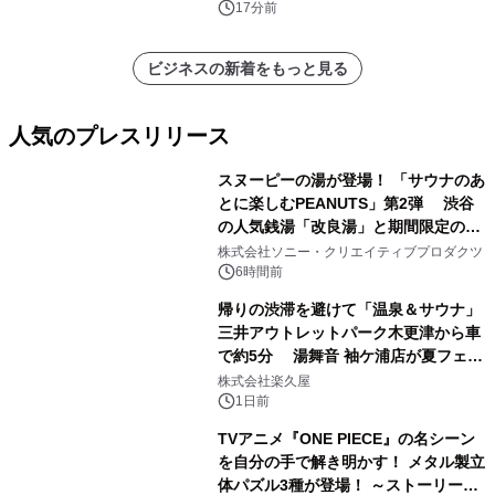
17分前
ビジネスの新着をもっと見る
人気のプレスリリース
スヌーピーの湯が登場！ 「サウナのあ
とに楽しむPEANUTS」第2弾 渋谷
の人気銭湯「改良湯」と期間限定のコ
1
ラボレーション サウナイキタイコラ
株式会社ソニー・クリエイティブプロダクツ
ボグッズも発売決定！
6時間前
帰りの渋滞を避けて「温泉＆サウナ」
三井アウトレットパーク木更津から車
で約5分 湯舞音 袖ケ浦店が夏フェア
2
メニューを提供
株式会社楽久屋
1日前
TVアニメ『ONE PIECE』の名シーン
を自分の手で解き明かす！ メタル製立
体パズル3種が登場！ ～ストーリーと