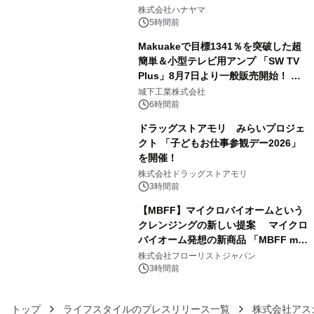
3
ギミックが融合した 大人の体験型パズ
株式会社ハナヤマ
ルが8月7日(金)12時より先行予約受付
5時間前
開始～
Makuakeで目標1341％を突破した超
簡単＆小型テレビ用アンプ 「SW TV
Plus」8月7日より一般販売開始！ ケ
4
ーブル1本つなぐだけ、テレビの音が
城下工業株式会社
ぐっと豊かに
6時間前
ドラッグストアモリ みらいプロジェ
クト 「子どもお仕事参観デー2026」
を開催！
5
株式会社ドラッグストアモリ
3時間前
【MBFF】マイクロバイオームという
クレンジングの新しい提案 マイクロ
バイオーム発想の新商品 「MBFF mb
6
クレンジングPRO」を2026年8月6日
株式会社フローリストジャパン
発売
3時間前
トップ
ライフスタイルのプレスリリース一覧
株式会社アス