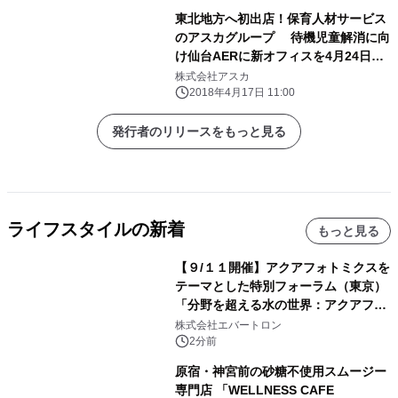
東北地方へ初出店！保育人材サービス
のアスカグループ 待機児童解消に向
け仙台AERに新オフィスを4月24日オ
ープン
株式会社アスカ
2018年4月17日 11:00
発行者のリリースをもっと見る
ライフスタイルの新着
もっと見る
【９/１１開催】アクアフォトミクスを
テーマとした特別フォーラム（東京）
「分野を超える水の世界：アクアフォ
トミクスが切り拓く新しい科学の地
株式会社エバートロン
平」を開催
2分前
原宿・神宮前の砂糖不使用スムージー
専門店 「WELLNESS CAFE