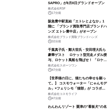
SAPRO」が8月8日グランドオープン
株式会社RSF
17分前
阪急豊中駅直結「エトレとよなか」1
階に 「ブランド買取専門店ブランドハ
ンズ エトレ豊中店」がオープン
株式会社ブランド買取ブランドハンズ
32分前
千葉真子氏・鄭大世氏・安田理大氏ら
豪華ゲスト ロケット型完走メダル授
与、ロケット風船を飛ばせ！ 「ロケッ
トマラソン2026」開催
株式会社スポーツワン
47分前
【世界猫の日に、猫たちの幸せを願っ
て。】 コスモウォーター「にゃんモデ
ル」×フェリシモ「猫部」が コラボキ
ャンペーンを実施
株式会社コスモライフ
47分前
わんわんリゾート 粟津の"看板犬"の名