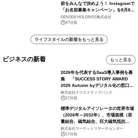
前をみんなで決めよう！ Instagramで
「お名前募集キャンペーン」を8月8日
(土)より開催
GENSEN HOLDINGS株式会社
47分前
ライフスタイルの新着をもっと見る
ビジネスの新着
もっと見る
2026年を代表するSaaS導入事例を募
集 「SUCCESS STORY AWARD
2026 Autumn byデジタル化の窓口」
開催
株式会社クリエイティブバンク
17分前
標準デジタルアイソレータの世界市場
（2026年～2032年）、市場規模（容
量結合、磁気結合、巨大磁気抵抗
（GMR））・分析レポートを発表
株式会社マーケットリサーチセンター
17分前