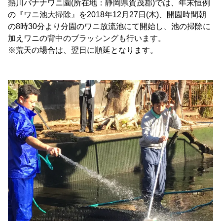
熱川バナナワニ園(所在地：静岡県賀茂郡)では、年末恒例
の『ワニ池大掃除』を2018年12月27日(木)、開園時間朝
の8時30分より分園のワニ放流池にて開始し、池の掃除に
加えワニの背中のブラッシングも行います。
※荒天の場合は、翌日に順延となります。