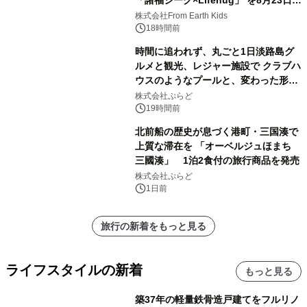
「諸福ジーク×Lifehug」 を8月23日
(日)開催
株式会社From Earth Kids
18時間前
時間に追われず、丸ごと1日淡路島グ
ルメと観光、レジャー施設で クラブハ
ウスのようなプールと、変わった形の
サウナも 「THE BOXY AWAJI」のお
株式会社ぷらど
得な素泊まり連泊プランで
19時間前
北前船の歴史が息づく港町・三国湊で
上質な滞在を 「オーベルジュほまち
三國湊」 1泊2食付の旅行商品を発売
株式会社ぷらど
1日前
旅行の新着をもっと見る
ライフスタイルの新着
もっと見る
築37年の軽量鉄骨造戸建てをフルリノ