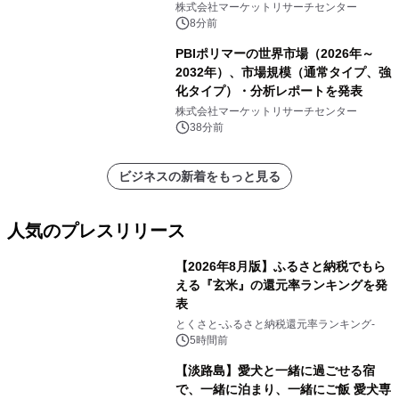
ー、溶接式ウォークインチャンバ
株式会社マーケットリサーチセンター
ー）・分析レポートを発表
8分前
PBIポリマーの世界市場（2026年～
2032年）、市場規模（通常タイプ、強
化タイプ）・分析レポートを発表
株式会社マーケットリサーチセンター
38分前
ビジネスの新着をもっと見る
人気のプレスリリース
【2026年8月版】ふるさと納税でもら
える『玄米』の還元率ランキングを発
表
1
とくさと-ふるさと納税還元率ランキング-
5時間前
【淡路島】愛犬と一緒に過ごせる宿
で、一緒に泊まり、一緒にご飯 愛犬専