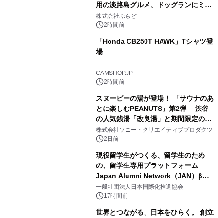
用の淡路島グルメ、ドッグランにミニ
2
プール グランピングとトレーラーハウ
株式会社ぷらど
スの2施設で
2時間前
「Honda CB250T HAWK」Tシャツ登
場
3
CAMSHOP.JP
2時間前
スヌーピーの湯が登場！ 「サウナのあ
とに楽しむPEANUTS」第2弾 渋谷
の人気銭湯「改良湯」と期間限定のコ
4
ラボレーション サウナイキタイコラ
株式会社ソニー・クリエイティブプロダクツ
ボグッズも発売決定！
2日前
現役留学生がつくる、留学生のため
の、留学生専用プラットフォーム
Japan Alumni Network（JAN）β版
5
をリリース
一般社団法人日本国際化推進協会
17時間前
世界とつながる、日本をひらく。 創立