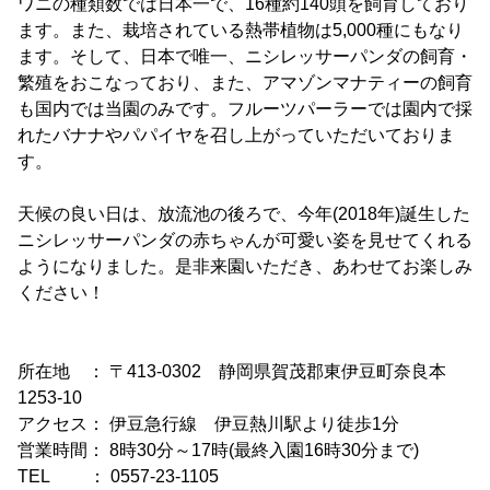
ワニの種類数では日本一で、16種約140頭を飼育しており
ます。また、栽培されている熱帯植物は5,000種にもなり
ます。そして、日本で唯一、ニシレッサーパンダの飼育・
繁殖をおこなっており、また、アマゾンマナティーの飼育
も国内では当園のみです。フルーツパーラーでは園内で採
れたバナナやパパイヤを召し上がっていただいておりま
す。
天候の良い日は、放流池の後ろで、今年(2018年)誕生した
ニシレッサーパンダの赤ちゃんが可愛い姿を見せてくれる
ようになりました。是非来園いただき、あわせてお楽しみ
ください！
所在地 ： 〒413-0302 静岡県賀茂郡東伊豆町奈良本
1253-10
アクセス： 伊豆急行線 伊豆熱川駅より徒歩1分
営業時間： 8時30分～17時(最終入園16時30分まで)
TEL ： 0557-23-1105