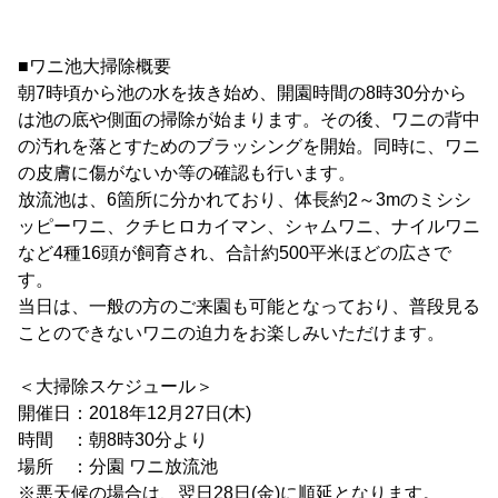
■ワニ池大掃除概要
朝7時頃から池の水を抜き始め、開園時間の8時30分から
は池の底や側面の掃除が始まります。その後、ワニの背中
の汚れを落とすためのブラッシングを開始。同時に、ワニ
の皮膚に傷がないか等の確認も行います。
放流池は、6箇所に分かれており、体長約2～3mのミシシ
ッピーワニ、クチヒロカイマン、シャムワニ、ナイルワニ
など4種16頭が飼育され、合計約500平米ほどの広さで
す。
当日は、一般の方のご来園も可能となっており、普段見る
ことのできないワニの迫力をお楽しみいただけます。
＜大掃除スケジュール＞
開催日：2018年12月27日(木)
時間 ：朝8時30分より
場所 ：分園 ワニ放流池
※悪天候の場合は、翌日28日(金)に順延となります。