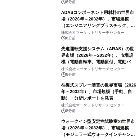
8分前
ADASコンポーネント用材料の世界市
場（2026年～2032年）、市場規模
（エンジニアリングプラスチック、RF
および誘電体材料、光学・カバー材
株式会社マーケットリサーチセンター
料、その他）・分析レポートを発表
8分前
先進運転支援システム（ARAS）の世
界市場（2026年～2032年）、市場規
模（電動自転車、電動原付、電動バイ
ク）・分析レポートを発表
株式会社マーケットリサーチセンター
8分前
往復式スプレー装置の世界市場（2026
年～2032年）、市場規模（手動、自
動）・分析レポートを発表
株式会社マーケットリサーチセンター
8分前
ウォークイン型安定性試験室の世界市
場（2026年～2032年）、市場規模
（モジュラー式ウォークインチャンバ