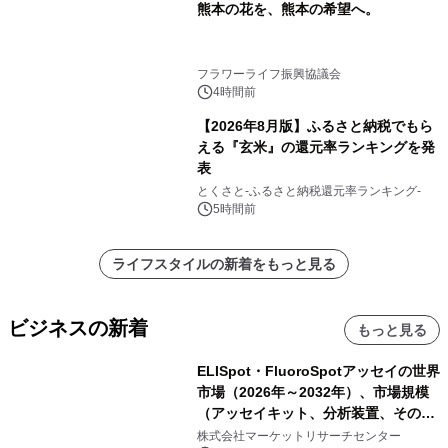
熊本の花を、熊本の希望へ。
フラワーライフ振興協議会
4時間前
【2026年8月版】ふるさと納税でもら
える『玄米』の還元率ランキングを発
表
とくさと-ふるさと納税還元率ランキング-
5時間前
ライフスタイルの新着をもっと見る
ビジネスの新着
もっと見る
ELISpot・FluoroSpotアッセイの世界
市場（2026年～2032年）、市場規模
（アッセイキット、分析装置、その
他）・分析レポートを発表
株式会社マーケットリサーチセンター