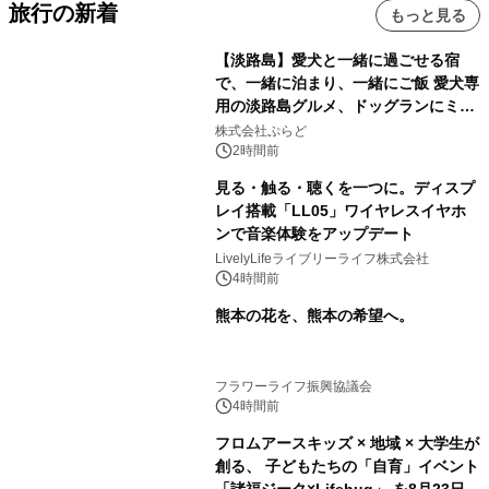
旅行の新着
もっと見る
【淡路島】愛犬と一緒に過ごせる宿
で、一緒に泊まり、一緒にご飯 愛犬専
用の淡路島グルメ、ドッグランにミニ
プール グランピングとトレーラーハウ
株式会社ぷらど
スの2施設で
2時間前
見る・触る・聴くを一つに。ディスプ
レイ搭載「LL05」ワイヤレスイヤホ
ンで音楽体験をアップデート
LivelyLifeライブリーライフ株式会社
4時間前
熊本の花を、熊本の希望へ。
フラワーライフ振興協議会
4時間前
フロムアースキッズ × 地域 × 大学生が
創る、 子どもたちの「自育」イベント