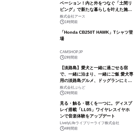
ベーション！内と外をつなぐ「土間リ
ビング」で新たな暮らしを叶えた施工
事例を株式会社アースが公開
株式会社アース
1時間前
「Honda CB250T HAWK」Tシャツ登
場
CAMSHOP.JP
2時間前
【淡路島】愛犬と一緒に過ごせる宿
で、一緒に泊まり、一緒にご飯 愛犬専
用の淡路島グルメ、ドッグランにミニ
プール グランピングとトレーラーハウ
株式会社ぷらど
スの2施設で
2時間前
見る・触る・聴くを一つに。ディスプ
レイ搭載「LL05」ワイヤレスイヤホ
ンで音楽体験をアップデート
LivelyLifeライブリーライフ株式会社
4時間前