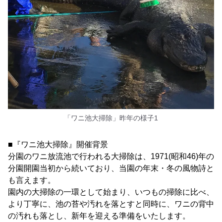
「ワニ池大掃除」昨年の様子1
■『ワニ池大掃除』開催背景
分園のワニ放流池で行われる大掃除は、1971(昭和46)年の
分園開園当初から続いており、当園の年末・冬の風物詩と
も言えます。
園内の大掃除の一環として始まり、いつもの掃除に比べ、
より丁寧に、池の苔や汚れを落とすと同時に、ワニの背中
の汚れも落とし、新年を迎える準備をいたします。