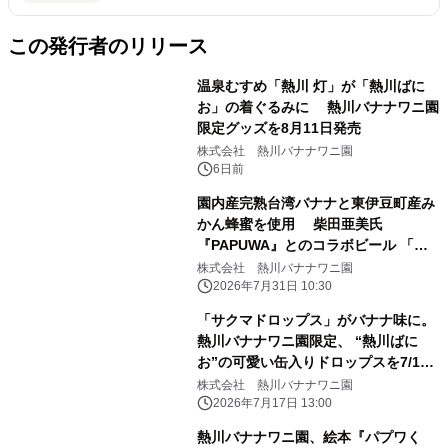
この発行者のリリース
温泉むすめ「熱川 灯」が「熱川ばに
お」の着ぐるみに 熱川バナナワニ園
限定グッズを8月11日発売
株式会社 熱川バナナワニ園
6日前
園内産完熟台湾バナナと東伊豆町産み
かん蜂蜜を使用 柴田亜美氏
『PAPUWA』とのコラボビール 「ん
ばなな！Honey Golden Ale」を8月2
株式会社 熱川バナナワニ園
日より数量限定発売
2026年7月31日 10:30
「サクマドロップス」がバナナ味に。
熱川バナナワニ園限定、 “熱川ばに
お”の可愛い缶入りドロップスを7/19
新発売！
株式会社 熱川バナナワニ園
2026年7月17日 13:00
熱川バナナワニ園、絵本『パプワく