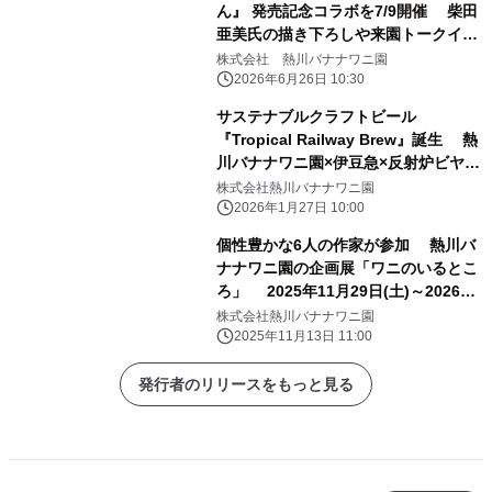
ん』 発売記念コラボを7/9開催 柴田
亜美氏の描き下ろしや来園トークイベ
ントも
株式会社 熱川バナナワニ園
2026年6月26日 10:30
サステナブルクラフトビール
『Tropical Railway Brew』誕生 熱
川バナナワニ園×伊豆急×反射炉ビヤ
共同開発
株式会社熱川バナナワニ園
2026年1月27日 10:00
個性豊かな6人の作家が参加 熱川バ
ナナワニ園の企画展「ワニのいるとこ
ろ」 2025年11月29日(土)～2026年
3月8日(日)開催
株式会社熱川バナナワニ園
2025年11月13日 11:00
発行者のリリースをもっと見る