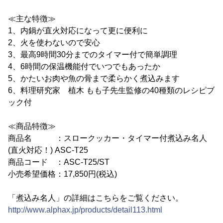
≪主な特徴≫
1、内鍋が直火対応になって更に便利に
2、火を使わないので安心
3、最高9時間30分までのタイマー付で簡単調理
4、6時間の保温機能付でいつでもあったか
5、かたいお肉や魚の骨まで柔らかく煮込みます
6、料理研究家 植木 もも子先生監修の40種類のレシピブ
ック付
≪商品特徴≫
商品名 ：スロークッカー・タイマー付煮込み名人
(直火対応！) ASC-T25
商品コード ：ASC-T25/ST
小売希望価格：17,850円(税込)
「煮込み名人」の詳細はこちらをご覧ください。
http://www.alphax.jp/products/detail113.html