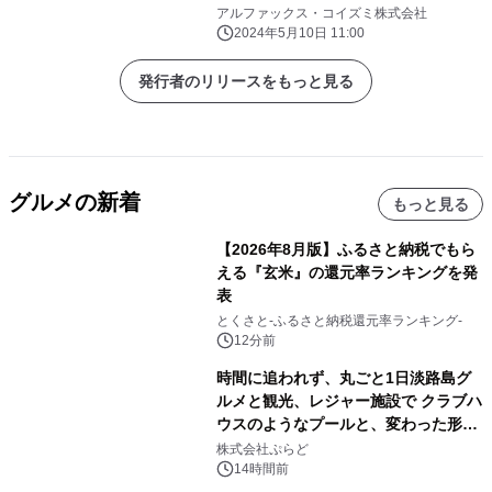
新発売。
アルファックス・コイズミ株式会社
2024年5月10日 11:00
発行者のリリースをもっと見る
グルメの新着
もっと見る
【2026年8月版】ふるさと納税でもら
える『玄米』の還元率ランキングを発
表
とくさと-ふるさと納税還元率ランキング-
12分前
時間に追われず、丸ごと1日淡路島グ
ルメと観光、レジャー施設で クラブハ
ウスのようなプールと、変わった形の
サウナも 「THE BOXY AWAJI」のお
株式会社ぷらど
得な素泊まり連泊プランで
14時間前