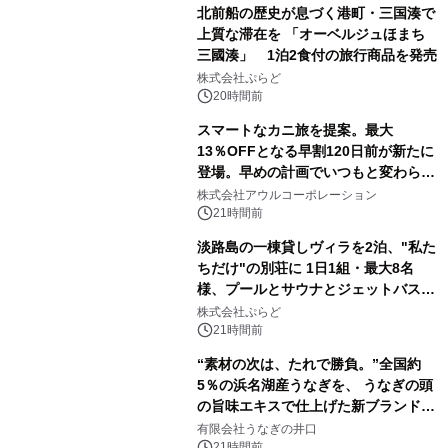
北前船の歴史が息づく港町・三国湊で
上質な滞在を 「オーベルジュほまち
三國湊」 1泊2食付の旅行商品を発売
株式会社ぷらど
20時間前
スマートなカニ旅を提案。最大
13％OFFとなる早割120日前が新たに
登場。早めの計画でいつもと変わらぬ
大人の冬旅を。ー夕日ヶ浦温泉「佳松
株式会社アウルコーポレーション
苑 別邸ふうか」ー
21時間前
淡路島の一棟貸しヴィラを2泊、"私た
ちだけ"の別荘に 1日1組・最大8名
様、プールとサウナとジェットバス付
きで Villa Mon Temps AWAJIの連泊
株式会社ぷらど
素泊りプラン
21時間前
“素材の次は、たれで勝負。”全国約
5％の浜名湖産うなぎを、 うなぎの頭
の旨味エキスで仕上げた新ブランド
「井口の誉」誕生
有限会社うなぎの井口
21時間前