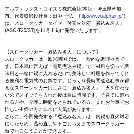
アルファックス・コイズミ株式会社(本社：埼玉県草加
市、代表取締役社長：田中 一弘、
http://www.alphax.jp/
)
は、スロークッカータイマー付直火対応「煮込み名人」
(ASC-T25/ST)を11月上旬に発売いたします。
【スロークッカー「煮込み名人」について】
スロークッカーは、欧米諸国では、一般的な調理器具で
す。日本風に言えば「電気煮込み鍋」で、材料を切って調
味料と一緒に鍋に入れるだけで美味しい料理を作ってくれ
る便利な電気式のお鍋です。じっくり長時間煮込む事が得
意なスロークッカーはまさに「煮込み名人」。火を使わな
いのでスイッチを入れた後は自由時間です。子育てに追わ
れる方や、介護に時間をとられている方、またお仕事でお
忙しい主婦の方に非常に人気があります。
さらに、今回発売する「煮込み名人」は、内鍋を直火対応
にしたため、温め直しや下ごしらえまでスロークッカー1
台でおこなうことができます。