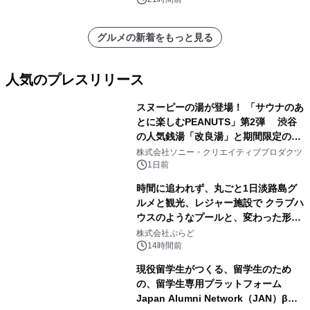
グルメの新着をもっと見る
人気のプレスリリース
スヌーピーの湯が登場！ 「サウナのあ
とに楽しむPEANUTS」第2弾 渋谷
の人気銭湯「改良湯」と期間限定のコ
1
ラボレーション サウナイキタイコラ
株式会社ソニー・クリエイティブプロダクツ
ボグッズも発売決定！
1日前
時間に追われず、丸ごと1日淡路島グ
ルメと観光、レジャー施設で クラブハ
ウスのようなプールと、変わった形の
2
サウナも 「THE BOXY AWAJI」のお
株式会社ぷらど
得な素泊まり連泊プランで
14時間前
現役留学生がつくる、留学生のため
の、留学生専用プラットフォーム
Japan Alumni Network（JAN）β版
3