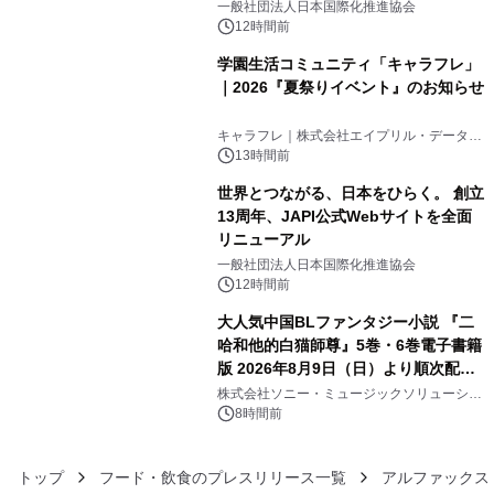
をリリース
一般社団法人日本国際化推進協会
12時間前
学園生活コミュニティ「キャラフレ」
｜2026『夏祭りイベント』のお知らせ
4
キャラフレ｜株式会社エイプリル・データ・
デザインズ
13時間前
世界とつながる、日本をひらく。 創立
13周年、JAPI公式Webサイトを全面
リニューアル
5
一般社団法人日本国際化推進協会
12時間前
大人気中国BLファンタジー小説 『二
哈和他的白猫師尊』5巻・6巻電子書籍
版 2026年8月9日（日）より順次配信
6
開始
株式会社ソニー・ミュージックソリューショ
ンズ
8時間前
トップ
フード・飲食のプレスリリース一覧
アルファックス