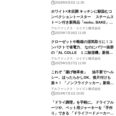
2026年6月3日 11:30
ホワイト×木目調 キッチンに馴染むコ
ンベクショントースター スチームス
トーン付き新商品「moku. BAKE」の
販売を開始
アルファックス・コイズミ株式会社
2025年7月16日 11:00
クローゼットや靴箱の湿気取りに！コ
ンパクトで省電力、 なのにパワー抜群
の「AL COLLE ミニ除湿機」新発
売 ～2週間お試しOK「全額返金キャ
アルファックス・コイズミ株式会社
ンペーン」を開催～
2025年5月27日 11:00
これぞ「揚げ物革命」 油不要でヘル
シー、ほったらかしOK、後片付けも
楽々！ 「ノンフライクッカー」新発
売。
アルファックス・コイズミ株式会社
2024年7月1日 10:00
「ドライ調理」を手軽に。 ドライフル
ーツや、ペット用ジャーキーを「手作
り」できる 「ドライフードメーカー」