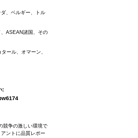
ンダ、ベルギー、トル
ASEAN諸国、その
カタール、オマーン、
:
=bw6174
日の競争の激しい環境で
イアントに品質レポー