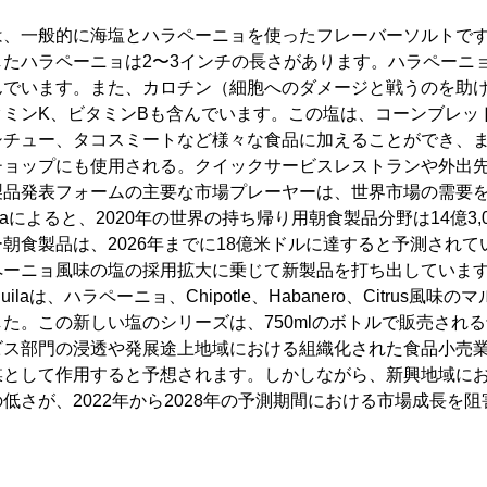
は、一般的に海塩とハラペーニョを使ったフレーバーソルトで
たハラペーニョは2〜3インチの長さがあります。ハラペーニ
んでいます。また、カロチン（細胞へのダメージと戦うのを助
タミンK、ビタミンBも含んでいます。この塩は、コーンブレッ
シチュー、タコスミートなど様々な食品に加えることができ、
チョップにも使用される。クイックサービスレストランや外出
製品発表フォームの主要な市場プレーヤーは、世界市場の需要
istaによると、2020年の世界の持ち帰り用朝食製品分野は14億3
朝食製品は、2026年までに18億米ドルに達すると予測され
ーニョ風味の塩の採用拡大に乗じて新製品を打ち出しています。
equilaは、ハラペーニョ、Chipotle、Habanero、Citrus
た。この新しい塩のシリーズは、750mlのボトルで販売され
ビス部門の浸透や発展途上地域における組織化された食品小売
媒として作用すると予想されます。しかしながら、新興地域に
低さが、2022年から2028年の予測期間における市場成長を