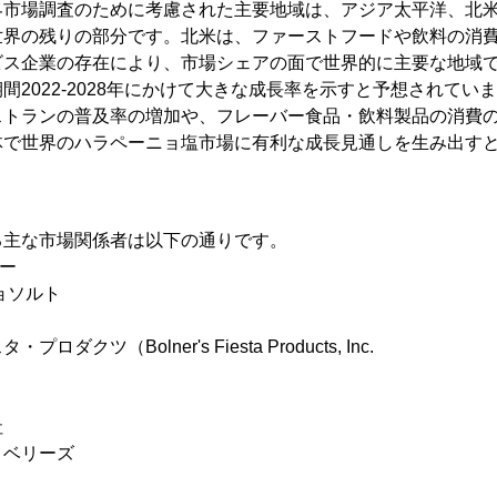
界市場調査のために考慮された主要地域は、アジア太平洋、北
世界の残りの部分です。北米は、ファーストフードや飲料の消
ビス企業の存在により、市場シェアの面で世界的に主要な地域
間2022-2028年にかけて大きな成長率を示すと予想されてい
ストランの普及率の増加や、フレーバー食品・飲料製品の消費
体で世界のハラペーニョ塩市場に有利な成長見通しを生み出す
る主な市場関係者は以下の通りです。
ニー
ョソルト
クツ（Bolner's Fiesta Products, Inc.
社
・ベリーズ