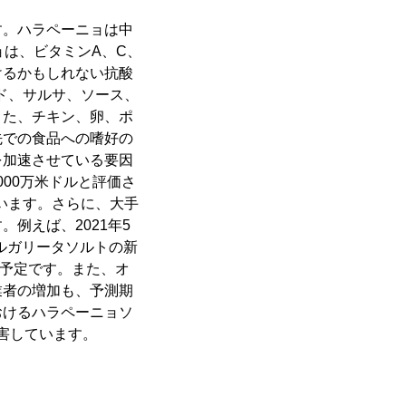
す。ハラペーニョは中
ョは、ビタミンA、C、
けるかもしれない抗酸
ド、サルサ、ソース、
また、チキン、卵、ポ
先での食品への嗜好の
を加速させている要因
,000万米ドルと評価さ
ています。さらに、大手
例えば、2021年5
風味のマルガリータソルトの新
る予定です。また、オ
業者の増加も、予測期
おけるハラペーニョソ
阻害しています。