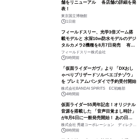
舗をリニューアル 各店舗の詳細を発
表！
1
東京国立博物館
1日前
フィールドスリー、光学3倍ズーム搭
載モデルと 水深10m防水モデルのデジ
タルカメラ2機種を8月7日発売 有効
2
約1300万画素、用途別に選べるコンデ
フィールドスリー株式会社
ジ新登場
5時間前
「仮面ライダーガヴ」より 「DXおし
ゃべりブリザードソルベエゴチゾウ」
を プレミアムバンダイで予約受付開始
3
株式会社BANDAI SPIRITS EC戦略部
4時間前
仮面ライダー55周年記念！オリジナル
音源を搭載した 「音声目覚まし時計」
が8月6日に一般発売開始！ あの日の
4
大興奮が今甦る
株式会社 秀建コーポレーション ディレクト
アートギャラリー
8時間前