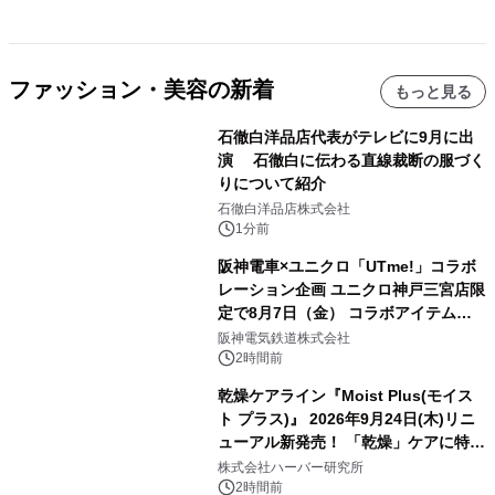
ファッション・美容の新着
もっと見る
石徹白洋品店代表がテレビに9月に出
演 石徹白に伝わる直線裁断の服づく
りについて紹介
石徹白洋品店株式会社
1分前
阪神電車×ユニクロ「UTme!」コラボ
レーション企画 ユニクロ神戸三宮店限
定で8月7日（金） コラボアイテムが
発売決定！
阪神電気鉄道株式会社
2時間前
乾燥ケアライン『Moist Plus(モイス
ト プラス)』 2026年9月24日(木)リニ
ューアル新発売！ 「乾燥」ケアに特化
し、ライン使いで潤いに満ちた肌へ
株式会社ハーバー研究所
2時間前