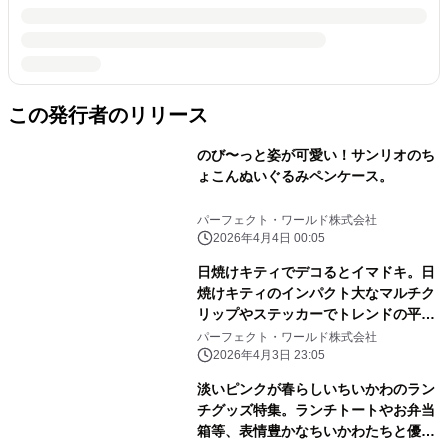
この発行者のリリース
のび〜っと姿が可愛い！サンリオのち
ょこんぬいぐるみペンケース。
パーフェクト・ワールド株式会社
2026年4月4日 00:05
日焼けキティでデコるとイマドキ。日
焼けキティのインパクト大なマルチク
リップやステッカーでトレンドの平成
レトロ感ばっちりです。
パーフェクト・ワールド株式会社
2026年4月3日 23:05
淡いピンクが春らしいちいかわのラン
チグッズ特集。ランチトートやお弁当
箱等、表情豊かなちいかわたちと優し