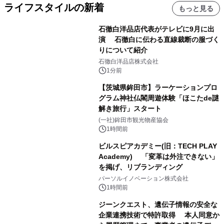
ライフスタイルの新着
もっと見る
石徹白洋品店代表がテレビに9月に出
演 石徹白に伝わる直線裁断の服づく
りについて紹介
石徹白洋品店株式会社
1分前
【茨城県鉾田市】ラーケーションプロ
グラム神社仏閣周遊体験「ほこたde謎
解き旅行」スタート
(一社)鉾田市観光物産協会
1時間前
ビルスピアカデミー(旧：TECH PLAY
Academy) 「変革は外注できない」
を掲げ、リブランディング
パーソルイノベーション株式会社
1時間前
ジーンクエスト、遺伝子情報の安全な
企業連携技術で特許取得 本人同意か