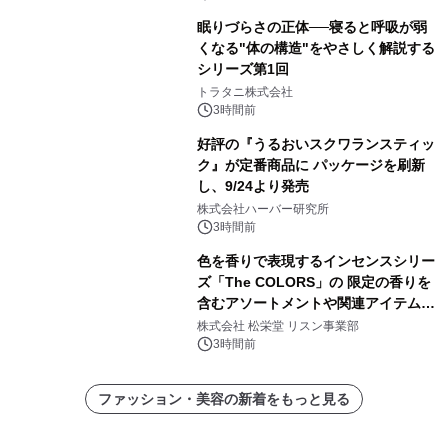
眠りづらさの正体──寝ると呼吸が弱
くなる"体の構造"をやさしく解説する
シリーズ第1回
トラタニ株式会社
3時間前
好評の『うるおいスクワランスティッ
ク』が定番商品に パッケージを刷新
し、9/24より発売
株式会社ハーバー研究所
3時間前
色を香りで表現するインセンスシリー
ズ「The COLORS」の 限定の香りを
含むアソートメントや関連アイテムを
8月6日発売
株式会社 松栄堂 リスン事業部
3時間前
ファッション・美容の新着をもっと見る