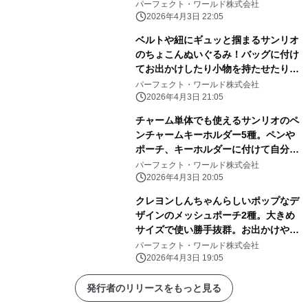
いピンク色に心和む
パーフェクト・ワールド株式会社
2026年4月3日 22:05
ベルトや紐にギュッと掴まるサンリオ
のちょこんぬいぐるみ！バッグに付け
てお出かけしたり小物を持たせたりと
自由に楽しめる！
パーフェクト・ワールド株式会社
2026年4月3日 21:05
チャーム単体でも使えるサンリオのペ
ンチャームキーホルダー5種。ペンや
ポーチ、キーホルダーに付けて自分だ
けのアレンジしよう
パーフェクト・ワールド株式会社
2026年4月3日 20:05
クレヨンしんちゃんらしいポップなデ
ザインのメッシュポーチ2種。大きめ
サイズで使い勝手抜群。お出かけや旅
行にぜひ！
パーフェクト・ワールド株式会社
2026年4月3日 19:05
発行者のリリースをもっと見る