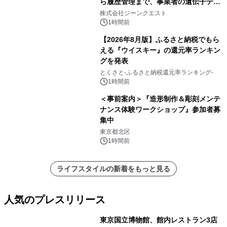
ら履歴管理まで、事業者の遺伝子デー
タ活用を支援
株式会社ジーンクエスト
1時間前
【2026年8月版】ふるさと納税でもら
える『ウイスキー』の還元率ランキン
グを発表
とくさと-ふるさと納税還元率ランキング-
1時間前
＜事前案内＞『造形制作＆彫刻メンテ
ナンス体験ワークショップ』参加者募
集中
東京都北区
1時間前
ライフスタイルの新着をもっと見る
人気のプレスリリース
東京国立博物館、館内レストラン3店