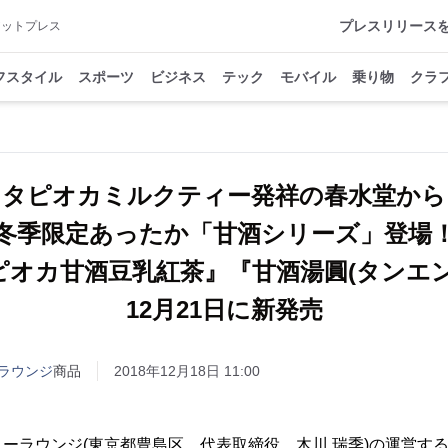
プレスリリース
アットプレス
フスタイル
スポーツ
ビジネス
テック
モバイル
乗り物
クラ
タピオカミルクティー発祥の春水堂から
冬季限定あったか「甘酒シリーズ」登場
ピオカ甘酒豆乳紅茶』『甘酒湯圓(タンエン
12月21日に新発売
ラウンジ
商品
2018年12月18日 11:00
ーラウンジ(東京都豊島区、代表取締役 木川 瑞季)の運営す