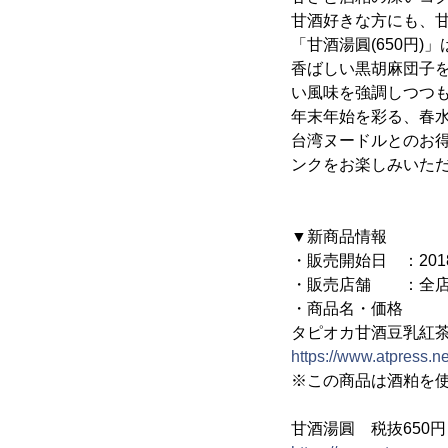
甘酒好きな方にも、
「甘酒湯圓(650円
香ばしい黒胡麻団子
い風味を強調しつつ
年末年始を彩る、春
台湾ヌードルとのお
ンクをお楽しみいた
▼新商品情報
・販売開始日 ：2018
・販売店舗 ：全店
・商品名・価格
タピオカ甘酒豆乳紅茶(
https://www.atpress.
※この商品は酒粕を使
甘酒湯圓 税抜650円