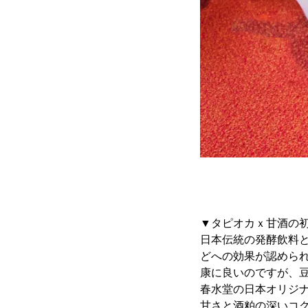
▼タピオカｘ甘酒の
日本伝統の発酵飲料
どへの効果が認めら
康に良いのですが、
春水堂の日本オリジナ
甘さと酒粕の深いコ