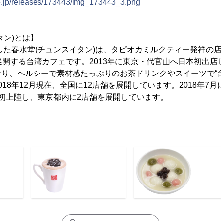
ne.jp/releases/173443/img_173443_3.png
タン)とは】
業した春水堂(チュンスイタン)は、タピオカミルクティー発祥の
展開する台湾カフェです。2013年に東京・代官山へ日本初出店
り、ヘルシーで素材感たっぷりのお茶ドリンクやスイーツで“
018年12月現在、全国に12店舗を展開しています。2018年7
日本初上陸し、東京都内に2店舗を展開しています。