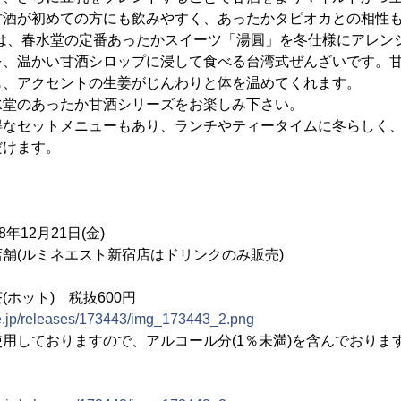
甘酒が初めての方にも飲みやすく、あったかタピオカとの相性
)」は、春水堂の定番あったかスイーツ「湯圓」を冬仕様にアレン
を、温かい甘酒シロップに浸して食べる台湾式ぜんざいです。
も、アクセントの生姜がじんわりと体を温めてくれます。
水堂のあったか甘酒シリーズをお楽しみ下さい。
得なセットメニューもあり、ランチやティータイムに冬らしく
だけます。
年12月21日(金)
舗(ルミネエスト新宿店はドリンクのみ販売)
ホット) 税抜600円
ne.jp/releases/173443/img_173443_2.png
用しておりますので、アルコール分(1％未満)を含んでおりま