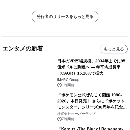
発行者のリリースをもっと見る
エンタメの新着
もっと見る
日本のVR市場規模、2034年までに95
億米ドルに到達へ ― 年平均成長率
（CAGR）15.10%で拡大
IMARC Group
1時間前
『ポケモン公式ぜんこく図鑑 1996-
2026』本日発売！ さらに『ポケット
モンスター』シリーズ30周年を記念し
た画集『ポケットモンスター ビジュア
株式会社オーバーラップ
ルアートブック』の発売決定！ 2026
7時間前
年12月18日（金）、3冊同時発売！
『Karous -The Blur of Re:venant-