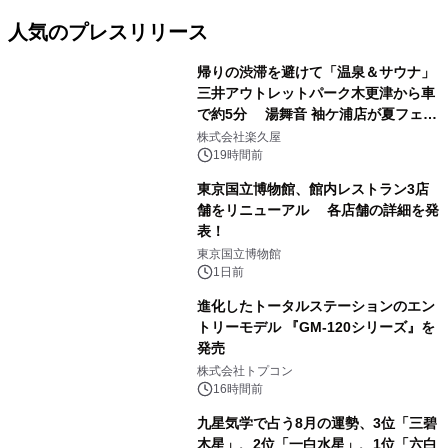
人気のプレスリリース
帰りの渋滞を避けて「温泉＆サウナ」
三井アウトレットパーク木更津から車
で約5分 湯舞音 袖ケ浦店が夏フェア
1
メニューを提供
株式会社楽久屋
19時間前
東京国立博物館、館内レストラン3店
舗をリニューアル 各店舗の詳細を発
表！
2
東京国立博物館
1日前
進化したトータルステーションのエン
トリーモデル 『GM-120シリーズ』を
発売
3
株式会社トプコン
16時間前
九星気学で占う8月の運勢、3位「三碧
木星」、2位「一白水星」、1位「六白