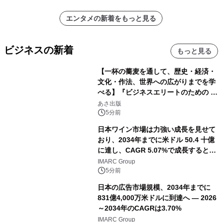
エンタメの新着をもっと見る
ビジネスの新着
もっと見る
【一杯の蕎麦を通して、歴史・経済・
文化・作法、世界への広がりまでを学
べる】『ビジネスエリートのための 教
養としての蕎麦』2026年8月25日
あさ出版
（火）発売
5分前
日本ワイン市場は力強い成長を見せて
おり、2034年までに米ドル 50.4 十億
に達し、CAGR 5.07%で成長すると予
測
IMARC Group
5分前
日本の広告市場規模、2034年までに
831億4,000万米ドルに到達へ ― 2026
～2034年のCAGRは3.70%
IMARC Group