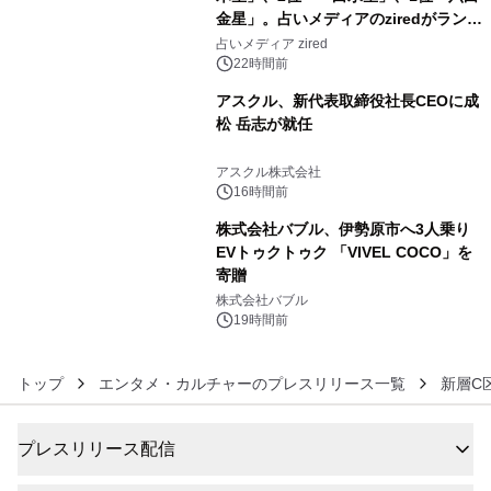
金星」。占いメディアのziredがランキ
4
ングを発表
占いメディア zired
22時間前
アスクル、新代表取締役社長CEOに成
松 岳志が就任
5
アスクル株式会社
16時間前
株式会社バブル、伊勢原市へ3人乗り
EVトゥクトゥク 「VIVEL COCO」を
寄贈
6
株式会社バブル
19時間前
トップ
エンタメ・カルチャーのプレスリリース一覧
新層C
プレスリリース配信