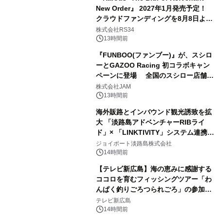
New Order』 2027年1月発売予定！
クラウドファンディングを8月8日より
開始
株式会社RS34
13時間前
『FUNBOO(ファンブー)』が、スシロ
ーとGAZOO Racing 初コラボキャン
ペーンに登場 全国のスシロー店舗で
GR 4車種の FUNBOO(ミニカー)付き
株式会社JAM
メニューが展開されます
13時間前
海外販路とインバウンド観光誘致を拡
大 「淡路島アドベンチャーRIBライ
ド」× 「LINKTIVITY」システム連携を
開始！
ジョイポート淡路島株式会社
14時間前
【テレビ新広島】海の恵みに感謝する
ココロを育むフィッシングツアー「わ
んぱく釣りごろつられごろ」の参加小
学生を募集
テレビ新広島
14時間前