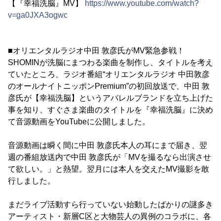
【『幸福洗脳』MV】
https://www.youtube.com/watch?
v=ga0JXA3ogwc
■オリエンタルラジオ中田 敦彦氏がMV緊急参戦！
SHOMINが洗脳にまつわる楽曲を制作し、タイトルを考え
ていたところ、ラジオ番組“オリエンタルラジオ 中田敦彦
のオールナイトニッポンPremium”の初回放送で、中田 敦
彦氏が【幸福洗脳】というアパレルブランドを立ち上げた
事を知り、すぐさま楽曲のタイトルを『幸福洗脳』に決め
て音源動画をYouTubeに公開しました。
音源動画は瞬く間に中田 敦彦氏本人の耳にまで届き、翌
週の番組放送内で中田 敦彦氏が「MVを撮るなら出演させ
て欲しい。」と熱望。翌月には本人を交えたMV撮影を敢
行しました。
まだライブ活動すら行っていない始動したばかりの謎多き
アーティスト・新層C区と大物芸人の異例のコラボに、各