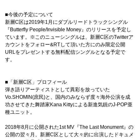
■今後の予定について
新層C区は2019年1月にダブルリードトラックシングル
『Butterfly People/Invisible Money』のリリースを予定し
ています。※このニューシングルは、新層C区のTwitterア
カウントをフォロー&RTして頂いた方にのみ限定公開
URLをプレゼントする無料配信シングルとなる予定で
す。
■「新層C区」プロフィール
弾き語りアーティストとして異彩を放っていた
Vo.SHOMIN(庶民)と、国内のみならず度々海外公演を成
功させてきた舞踏家Kana Kittyによる新進気鋭のJ-POP亜
種ユニット。
2018年8月に公開された1st MV『The Last Monument』の
公開の翌々月、新層C区として大々的に出演したドキュメ