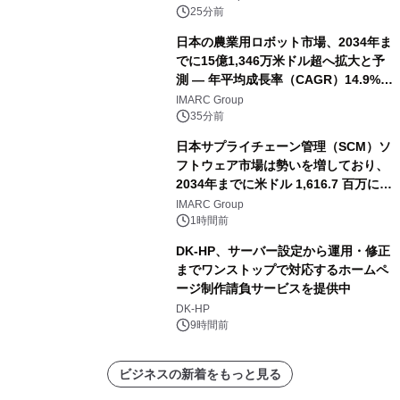
25分前
日本の農業用ロボット市場、2034年ま
でに15億1,346万米ドル超へ拡大と予
測 ― 年平均成長率（CAGR）14.9%を
記録
IMARC Group
35分前
日本サプライチェーン管理（SCM）ソ
フトウェア市場は勢いを増しており、
2034年までに米ドル 1,616.7 百万に達
し、CAGR 3.42%で成長すると予測
IMARC Group
1時間前
DK-HP、サーバー設定から運用・修正
までワンストップで対応するホームペ
ージ制作請負サービスを提供中
DK-HP
9時間前
ビジネスの新着をもっと見る