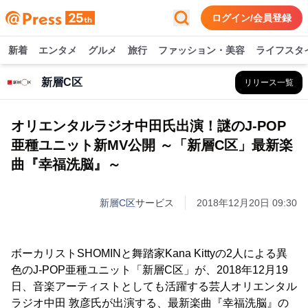
ログイン/会員登録
新着
エンタメ
グルメ
旅行
ファッション・美容
ライフスタ
新層C区
リリース一覧
オリエンタルラジオ中田氏出演！謎のJ-POP
亜種ユニット新MV公開 ～「新層C区」最新楽
曲『幸福洗脳』～
新層C区
サービス
2018年12月20日 09:30
ボーカリストSHOMINと舞踏家Kana Kittyの2人による異
色のJ-POP亜種ユニット「新層C区」が、2018年12月19
日、音楽アーティストとしても活躍する芸人オリエンタル
ラジオ中田 敦彦氏が出演する、最新楽曲『幸福洗脳』の