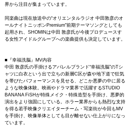
界から注目が集まっています。
同楽曲は現在放送中の“オリエンタルラジオ 中田敦彦のオ
ールナイトニッポンPremium”前期テーマソングとしても
起用され、SHOMINは中田 敦彦氏が今後プロデュースす
る女性アイドルグループへの楽曲提供も決定しています。
■『幸福洗脳』MV内容
中田 敦彦氏の手掛けるアパレルブランド“幸福洗脳”のTシ
ャツに白衣という出で立ちの新層C区が森や地下道で狂気
を帯びたパフォーマンスを見せる、どこか悪夢の中に居る
ような映像体験。映画やドラマ業界で活躍するSTUDIO
BANANA FiSHが特殊メイク・特殊造型を手掛け、悪夢的
演出をより強固にしている。ホラー業界からも熱烈な支持
を得る若手映像クリエイターチーム・写楽街が今回もMV
を手掛け、映像単体としても目が離せない仕上がりになっ
ています。