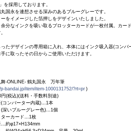
F」を採用しております。
鶴丸国永を連想させる深みのあるブルーグレーです。
ターをイメージした箔押しをデザインいたしました。
う余分なインクを吸い取るブロッターカードが一枚付属。カー
す。
ったデザインの専用箱に入れ、本体にはインク吸入器(コンバ
お手に取ったその日からご使用いただけます。
ONLINE- 鶴丸国永 万年筆
//p-bandai.jp/item/item-1000131752/?rt=pr
)
円(税込)(送料・手数料別途)
(コンバーター内蔵)…1本
ルーグレー色)…1個
ード…1枚
約φ17×H134mm
H56.3×D34mm、容量…20ml