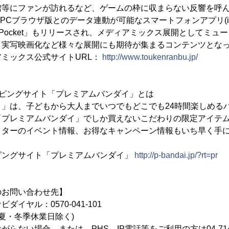
館等にファンが訪れるなど、ゲームの枠に収まらない反響を呼
はPCブラウザ版とのデータ連動が可能なスマートフォンアプリ(iOS版
E- Pocket」もリリースされ、メディアミックス展開としてミ
、実写映画化など様々な展開にも期待が集まるコンテンツとな
ミックス公式サイトURL：
http://www.toukenranbu.jp/
ッピングサイト「プレミアムバンダイ」とは
イ」は、子どもから大人までいつでもどこでも24時間楽しめる
「プレミアムバンダイ」でしか買えないこだわりの限定アイテ
クターのイベント情報、お得なキャンペーン情報もいち早く手
ピングサイト「プレミアムバンダイ」
http://p-bandai.jp/?rt=pr
のお問い合わせ先】
イヤル：0570-041-101
、夏・冬季休業日除く)
らない場合、または、PHS、IP電話等をご利用の方は04-714