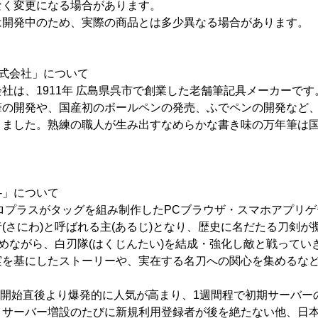
なく変更になる場合があります。
は開発中のため、実際の商品とは多少異なる場合があります。
式会社」について
社は、1911年 広島県呉市で創業した老舗筆記具メーカーです
筆の開発や、国産初のボールペンの発売、ふでペンの開発など
きました。熟練の職人が生み出すなめらかな書き味の万年筆は
E-」について
ニトロプラスがタッグを組み制作したPCブラウザ・スマホアプリ
(さにわ)と呼ばれる主(あるじ)となり、歴史に名だたる刀剣が
集めながら、白刃隊(はくじんたい)を結成・強化し敵と戦ってい
実を基にしたストーリーや、実在する名刀への関心を集めるな
ビス開始直後より爆発的に人気が高まり、1週間程で初期サーバ
。サーバー増設のたびに新規利用登録者が後を絶たない他、日