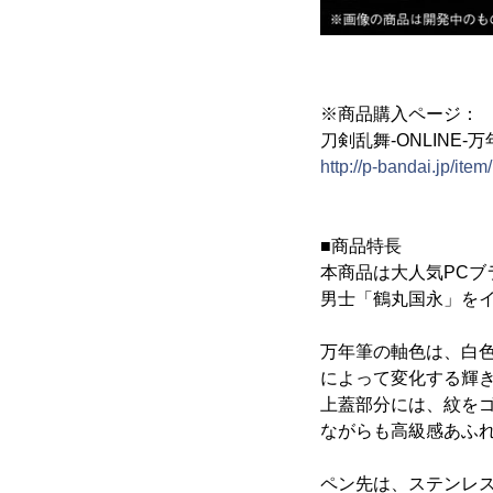
※商品購入ページ：
刀剣乱舞-ONLINE-
http://p-bandai.jp/ite
■商品特長
本商品は大人気PCブ
男士「鶴丸国永」を
万年筆の軸色は、白
によって変化する輝
上蓋部分には、紋をゴ
ながらも高級感あふ
ペン先は、ステンレス