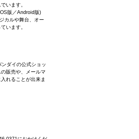
んでいます。
／Android版)
ュージカルや舞台、オー
っています。
バンダイの公式ショッ
ムの販売や、メールマ
に入れることが出来ま
6-0371におかけくだ