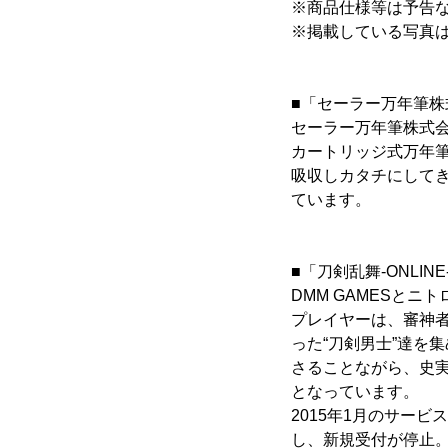
※商品仕様等は予告
※掲載している写真
■「セーラー万年筆株
セーラー万年筆株式会
カートリッジ式万年
吸収しカタチにして
ています。
■「刀剣乱舞-ONLIN
DMM GAMESと
プレイヤーは、審神者
った“刀剣男士”達を
さることながら、史
となっています。
2015年1月のサー
し、新規受付が停止