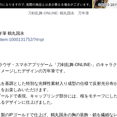
刀剣乱舞-ONLINE- 鶴丸国永 万年筆
万年筆 鶴丸国永
m/item-1000131752/?rt=pr
ラウザ・スマホアプリゲーム「刀剣乱舞-ONLINE-」のキャラ
イメージしたデザインの万年筆です。
色を基調とした特別な光輝性素材入り成型の仕様で反射光分布
きをお楽しみいただけます。
ールドで表現。キャップリング部分には、桜をモチーフにした
れるデザインに仕上げました。
製のIPゴールドで仕上げ、鶴丸国永の胸の装飾・鎖を繊細な