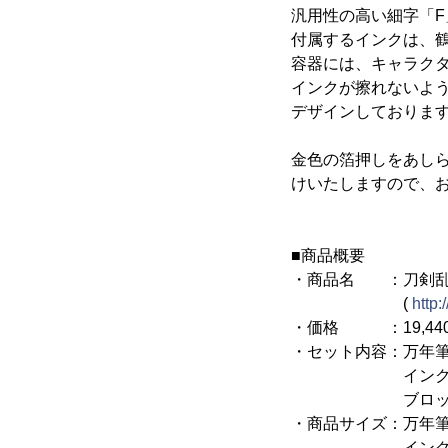
汎用性の高い細字「
付属するインクは、
容器には、キャラク
インクが擦れないよ
デザインしておりま
金色の箔押しをあしら
けいたしますので、
■商品概要
・商品名 ：刀剣乱舞-
(
http:
・価格 ：19,440
・セット内容：万年筆
インク(深いブ
ブロッターカ
・商品サイズ：万年筆…
インク…約W34×