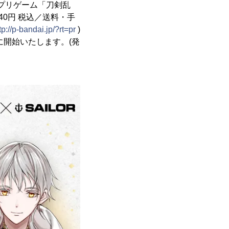
プリゲーム「刀剣乱
40円 税込／送料・手
tp://p-bandai.jp/?rt=pr
)
時に開始いたします。(発