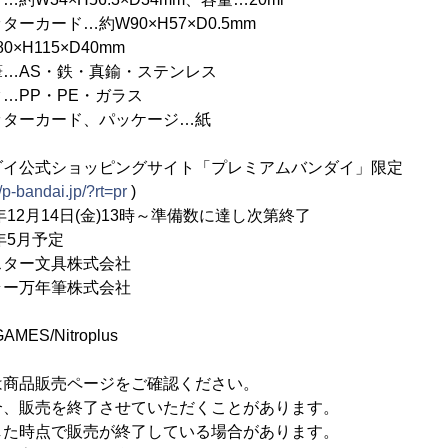
約W90×H57×D0.5mm
×H115×D40mm
…AS・鉄・真鍮・ステンレス
・PE・ガラス
ード、パッケージ…紙
ダイ公式ショッピングサイト「プレミアムバンダイ」限定
//p-bandai.jp/?rt=pr
)
年12月14日(金)13時～準備数に達し次第終了
年5月予定
ター文具株式会社
ー万年筆株式会社
GAMES/Nitroplus
は商品販売ページをご確認ください。
合、販売を終了させていただくことがあります。
した時点で販売が終了している場合があります。