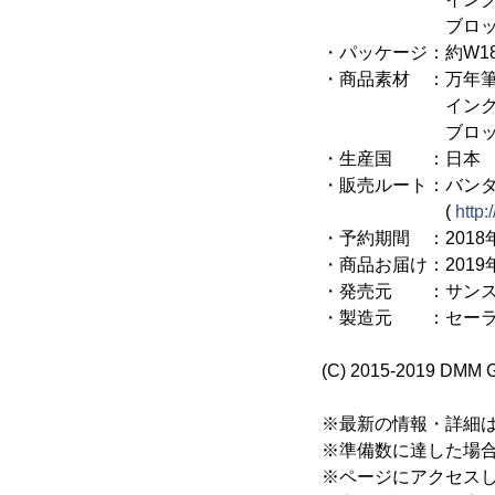
ブロッターカード…
・パッケージ：約W180
・商品素材 ：万年筆
インク…PP
ブロッターカ
・生産国 ：日本
・販売ルート：バン
(
http:
・予約期間 ：2018
・商品お届け：2019
・発売元 ：サンス
・製造元 ：セーラ
(C) 2015-2019 DMM 
※最新の情報・詳細
※準備数に達した場
※ページにアクセス