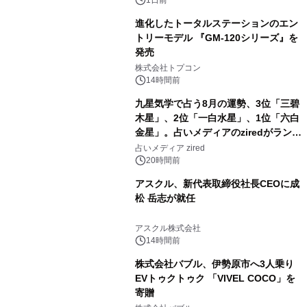
1日前
進化したトータルステーションのエン
トリーモデル 『GM-120シリーズ』を
発売
3
株式会社トプコン
14時間前
九星気学で占う8月の運勢、3位「三碧
木星」、2位「一白水星」、1位「六白
金星」。占いメディアのziredがランキ
4
ングを発表
占いメディア zired
20時間前
アスクル、新代表取締役社長CEOに成
松 岳志が就任
5
アスクル株式会社
14時間前
株式会社バブル、伊勢原市へ3人乗り
EVトゥクトゥク 「VIVEL COCO」を
寄贈
6