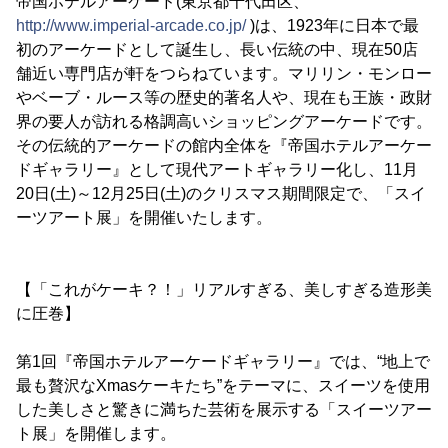
帝国ホテルアーケード(東京都千代田区、
http://www.imperial-arcade.co.jp/
)は、1923年に日本で最
初のアーケードとして誕生し、長い伝統の中、現在50店
舗近い専門店が軒をつらねています。マリリン・モンロー
やベーブ・ルース等の歴史的著名人や、現在も王族・政財
界の要人が訪れる格調高いショッピングアーケードです。
その伝統的アーケードの館内全体を『帝国ホテルアーケー
ドギャラリー』として現代アートギャラリー化し、11月
20日(土)～12月25日(土)のクリスマス期間限定で、「スイ
ーツアート展」を開催いたします。
【「これがケーキ？！」リアルすぎる、美しすぎる造形美
に圧巻】
第1回『帝国ホテルアーケードギャラリー』では、“地上で
最も贅沢なXmasケーキたち”をテーマに、スイーツを使用
した美しさと驚きに満ちた芸術を展示する「スイーツアー
ト展」を開催します。