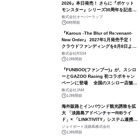
2026』本日発売！ さらに『ポケット
モンスター』シリーズ30周年を記念し
た画集『ポケットモンスター ビジュア
株式会社オーバーラップ
ルアートブック』の発売決定！ 2026
6時間前
年12月18日（金）、3冊同時発売！
『Karous -The Blur of Re:venant-
New Order』 2027年1月発売予定！
クラウドファンディングを8月8日より
開始
株式会社RS34
12時間前
『FUNBOO(ファンブー)』が、スシロ
ーとGAZOO Racing 初コラボキャン
ペーンに登場 全国のスシロー店舗で
GR 4車種の FUNBOO(ミニカー)付き
株式会社JAM
メニューが展開されます
12時間前
海外販路とインバウンド観光誘致を拡
大 「淡路島アドベンチャーRIBライ
ド」× 「LINKTIVITY」システム連携を
開始！
ジョイポート淡路島株式会社
13時間前