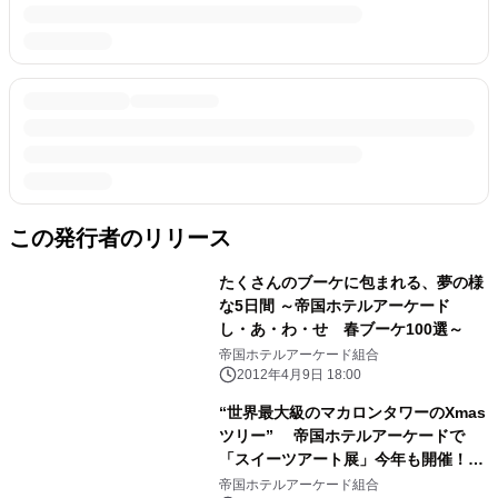
この発行者のリリース
たくさんのブーケに包まれる、夢の様
な5日間 ～帝国ホテルアーケード
し・あ・わ・せ 春ブーケ100選～
帝国ホテルアーケード組合
2012年4月9日 18:00
“世界最大級のマカロンタワーのXmas
ツリー” 帝国ホテルアーケードで
「スイーツアート展」今年も開催！
～進化するお菓子の造形美に圧巻！～
帝国ホテルアーケード組合