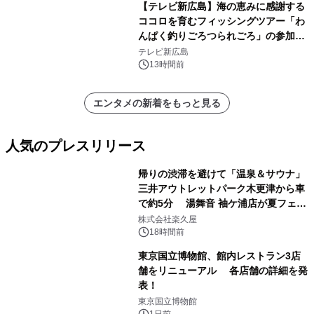
【テレビ新広島】海の恵みに感謝する
ココロを育むフィッシングツアー「わ
んぱく釣りごろつられごろ」の参加小
学生を募集
テレビ新広島
13時間前
エンタメの新着をもっと見る
人気のプレスリリース
帰りの渋滞を避けて「温泉＆サウナ」
三井アウトレットパーク木更津から車
で約5分 湯舞音 袖ケ浦店が夏フェア
1
メニューを提供
株式会社楽久屋
18時間前
東京国立博物館、館内レストラン3店
舗をリニューアル 各店舗の詳細を発
表！
2
東京国立博物館