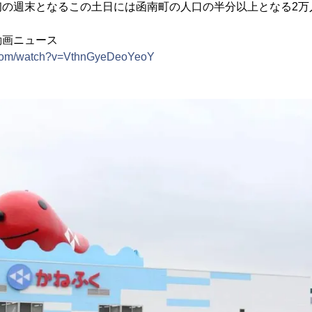
初の週末となるこの土日には函南町の人口の半分以上となる2万
動画ニュース
.com/watch?v=VthnGyeDeoYeoY