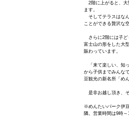
2階に上がると、大
ます。
そしてテラスはなん
ことができる贅沢な
さらに2階には子ど
富士山の形をした大
賑わっています。
「来て楽しい、知っ
から子供までみんなで
豆観光の新名所「め
是非お越し頂き、そ
※めんたいパーク伊豆
隣。営業時間は9時～1