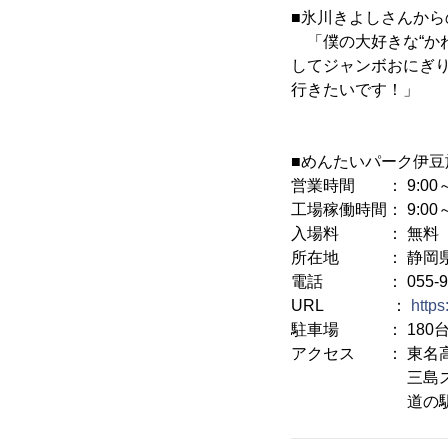
■氷川きよしさんから
「僕の大好きな“か
してジャンボおにぎ
行きたいです！」
■めんたいパーク伊豆
営業時間 ： 9:00～
工場稼働時間： 9:00～
入場料 ： 無料
所在地 ： 静岡県田
電話 ： 055-928
URL ：
https
駐車場 ： 180
アクセス ： 東名高
三島スカイウ
道の駅「伊豆