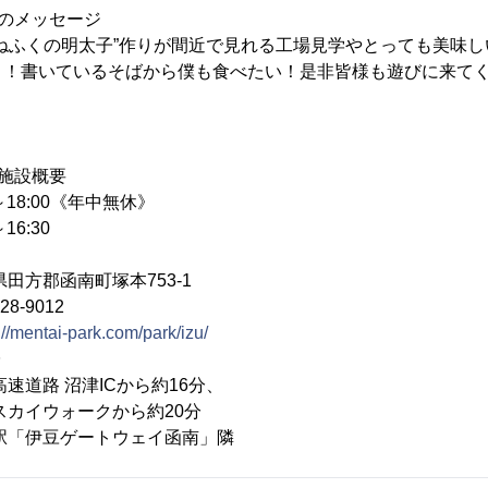
のメッセージ
ねふくの明太子”作りが間近で見れる工場見学やとっても美味し
り！書いているそばから僕も食べたい！是非皆様も遊びに来て
施設概要
18:00《年中無休》
16:30
方郡函南町塚本753-1
-9012
://mentai-park.com/park/izu/
台
速道路 沼津ICから約16分、
ォークから約20分
ゲートウェイ函南」隣