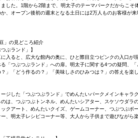
りました。1階から2階まで、明太子のテーマパークだからこそ
のか、オープン後初の週末となる土日には2万人ものお客様が来
豆」の見どころ紹介
ぶつぶランド」】
に入ると、広大な館内の奥に、ひと際目立つピンクの入口が現
べる「つぶつぶランド」への扉。明太子に関する4つの疑問、「
の？」「どう作るの？」「美味しさのひみつは？」の答えを楽
ージした「つぶつぶランド」でめんたいパークメインキャラク
るのは、つぶつぶトンネル、めんたいシアター、スケソウダラ
リックアート、めんたいクイズ、ゲームコーナー、つぶつぶボ
ナー、明太子レシピコーナー等、大人から子供まで遊びながら