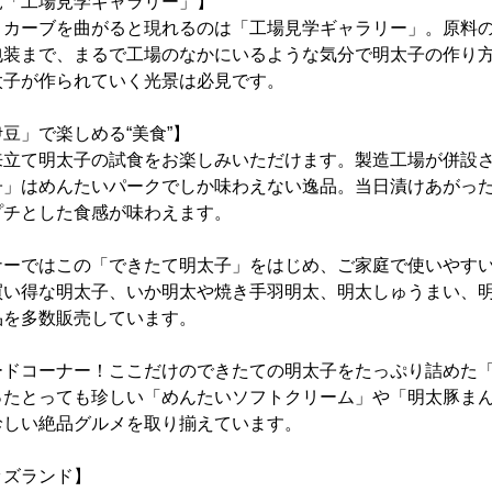
見「工場見学ギャラリー」】
カーブを曲がると現れるのは「工場見学ギャラリー」。原料の
包装まで、まるで工場のなかにいるような気分で明太子の作り
子が作られていく光景は必見です。
豆」で楽しめる“美食”】
立て明太子の試食をお楽しみいただけます。製造工場が併設さ
子」はめんたいパークでしか味わえない逸品。当日漬けあがっ
プチとした食感が味わえます。
ーではこの「できたて明太子」をはじめ、ご家庭で使いやすい
買い得な明太子、いか明太や焼き手羽明太、明太しゅうまい、
品を多数販売しています。
ドコーナー！ここだけのできたての明太子をたっぷり詰めた「
ったとっても珍しい「めんたいソフトクリーム」や「明太豚ま
珍しい絶品グルメを取り揃えています。
ッズランド】