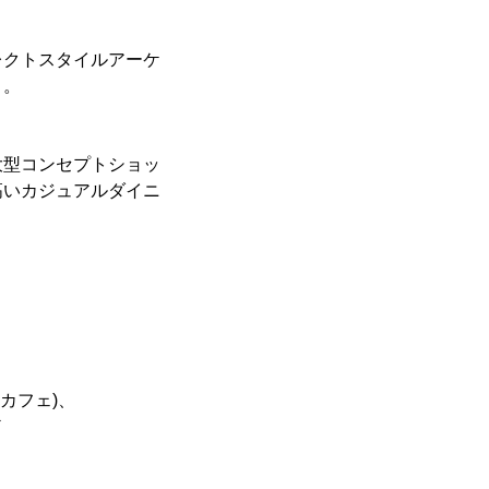
レクトスタイルアーケ
う。
大型コンセプトショッ
高いカジュアルダイニ
階・カフェ)、
ど