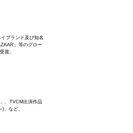
ハイブランド及び知名
AZAAR」等のグロー
賞受賞。
、房」、TVCM出演作品
)」など。