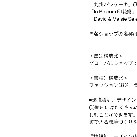
「九州パンケーキ」(
「In Blooom 印花
「David & Maisie
※各ショップの名称
＜国別構成比＞
グローバルショップ：
＜業種別構成比＞
ファッション18％、食
■環境設計、デザイン
(1)館内にはたくさ
しむことができます
遊できる環境づくり
環境設計、デザイン(