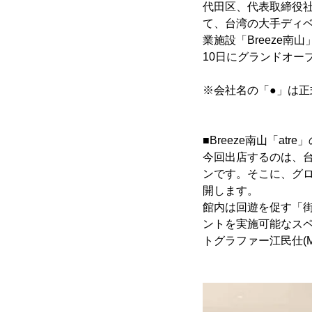
代田区、代表取締役社
て、台湾の大手ディベ
業施設「Breeze南
10日にグランドオー
※会社名の「●」は
■Breeze南山「atr
今回出店するのは、台
ンです。そこに、グ
開します。
館内は回遊を促す「
ントを実施可能なス
トグラファー江民仕(Min