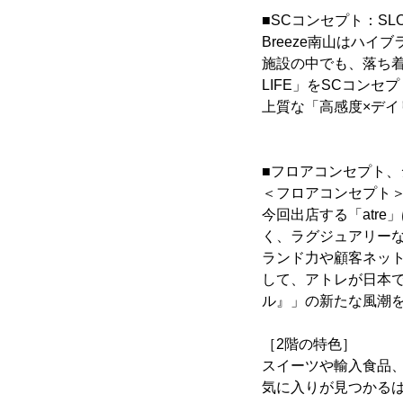
■SCコンセプト：SLOW
Breeze南山はハ
施設の中でも、落ち着
LIFE」をSCコン
上質な「高感度×デ
■フロアコンセプト、
＜フロアコンセプト
今回出店する「atr
く、ラグジュアリーな
ランド力や顧客ネッ
して、アトレが日本
ル』」の新たな風潮
［2階の特色］
スイーツや輸入食品
気に入りが見つかる