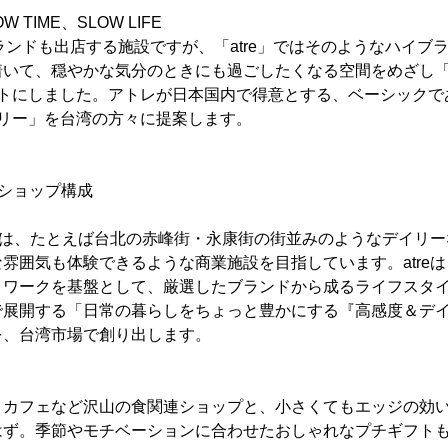
 TIME、SLOW LIFE
イブランドも出店する施設ですが、「atre」ではそのようなハイ
いて、穏やかな気分のときにも過ごしたくなる空間をめざし「SLO
セプトにしました。アトレが日本国内で得意とする、ベーシック
イリー」を台湾の方々に提案します。
ショップ構成
＞
e」は、たとえば台北の赤峰街・永康街の街並みのようなデイリ
雰囲気も体験できるような商業施設を目指しています。atreは、
トワークを基盤として、厳選したブランドから成るライフスタ
で展開する「日常の暮らしをちょっと豊かにする『高感度＆デ
を、台湾市場で創り出します。
、カフェなど沢山の食関連ショップと、小さくてもエッジの効
はず。季節やモチベーションに合わせたおしゃれなプチギフト