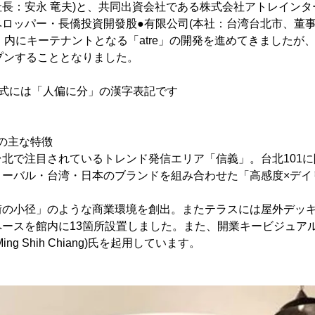
長：安永 竜夫)と、共同出資会社である株式会社アトレイン
ロッパー・長僑投資開發股●有限公司(本社：台湾台北市、董事
山」内にキーテナントとなる「atre」の開発を進めてきましたが、
プンすることとなりました。
正式には「人偏に分」の漢字表記です
e」の主な特徴
北で注目されているトレンド発信エリア「信義」。台北101
ローバル・台湾・日本のブランドを組み合わせた「高感度×デイ
街の小径」のような商業環境を創出。またテラスには屋外デッ
ペースを館内に13箇所設置しました。また、開業キービジュア
g Shih Chiang)氏を起用しています。