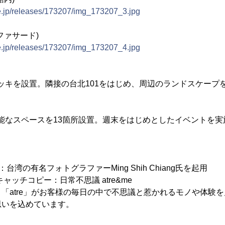
ne.jp/releases/173207/img_173207_3.jpg
ファサード)
ne.jp/releases/173207/img_173207_4.jpg
スデッキを設置。隣接の台北101をはじめ、周辺のランドスケー
施可能なスペースを13箇所設置。週末をはじめとしたイベントを
。
湾の有名フォトグラファーMing Shih Chiang氏を起用
ャッチコピー：日常不思議 atre&me
「atre」がお客様の毎日の中で不思議と惹かれるモノや体験
思いを込めています。