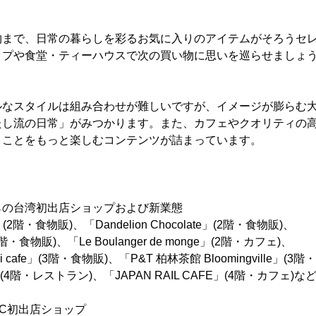
物まで、日常の暮らしを彩るお気に入りのアイテムがそろうセ
ップや食堂・ティーハウスで次の買い物に思いを巡らせましょ
ルなスタイルは組み合わせが難しいですが、イメージが膨らむ
たし流の日常」がみつかります。また、カフェやクオリティの
」ことをもっと楽しむコンテンツが詰まっています。
らの台湾初出店ショップおよび新業態
fee」(2階・食物販)、「Dandelion Chocolate」(2階・食物販)、
r」(2階・食物販)、「Le Boulanger de monge」(2階・カフェ)、
ai cafe」(3階・食物販)、「P&T 柏林茶館 Bloomingville」(3
」(4階・レストラン)、「JAPAN RAIL CAFE」(4階・カフェ)な
C初出店ショップ