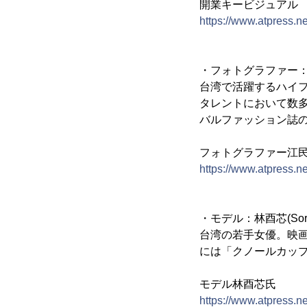
開業キービジュアル
https://www.atpress.
・フォトグラファー：江民仕(
台湾で活躍するハイ
タレントにおいて数多く
バルファッション誌の
フォトグラファー江
https://www.atpress.
・モデル：林酉芯(Sor
台湾の若手女優。映画代表作
には「クノールカップ
モデル林酉芯氏
https://www.atpress.