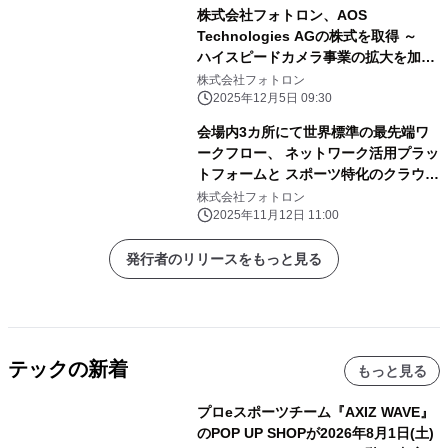
株式会社フォトロン、AOS
Technologies AGの株式を取得 ～
ハイスピードカメラ事業の拡大を加
速 ～
株式会社フォトロン
2025年12月5日 09:30
会場内3カ所にて世界標準の最先端ワ
ークフロー、 ネットワーク活用プラッ
トフォームと スポーツ特化のクラウド
ソリューション、AJA社製品を出展
株式会社フォトロン
11月19日(水)から3日間開催「Inter
2025年11月12日 11:00
BEE 2025」に出展
発行者のリリースをもっと見る
テックの新着
もっと見る
プロeスポーツチーム『AXIZ WAVE』
のPOP UP SHOPが2026年8月1日(土)