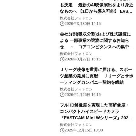
も決定 最新のAI映像演出をより身近
なものへ 【1日から導入可能】 EVS製
生成AIスローモーション・エフェクト
株式会社フォトロン
ツール 『XtraMotion』待望の1DAYス
2026年3月30日 14:15
ポットレンタルを開始！
会社分割(吸収分割)および株式譲渡に
よる 一部事業の譲渡に関するお知ら
せ ～ コアコンピタンスへの集中を
強化 ～
株式会社フォトロン
2026年3月27日 16:15
Ｊリーグ映像を世界に届ける、スポー
ツ産業の発展に貢献 Ｊリーグとサポ
ーティングカンパニー契約を締結
株式会社フォトロン
2026年1月26日 16:15
フルHD解像度を実現した高解像度・
コンパクトハイスピードカメラ
『FASTCAM Mini Wシリーズ』2025
年12月15日新発売
株式会社フォトロン
2025年12月15日 10:00