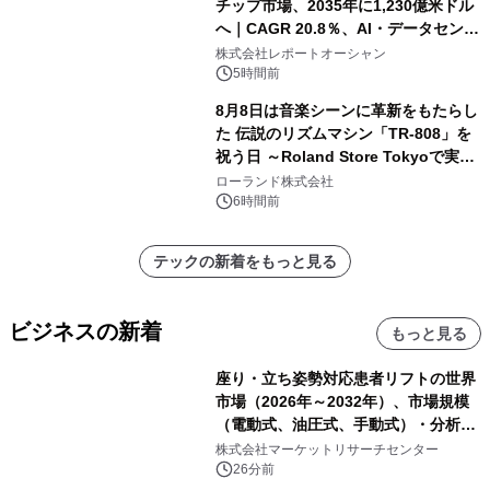
チップ市場、2035年に1,230億米ドル
へ｜CAGR 20.8％、AI・データセンタ
ー需要が成長を牽引
株式会社レポートオーシャン
5時間前
8月8日は音楽シーンに革新をもたらし
た 伝説のリズムマシン「TR-808」を
祝う日 ～Roland Store Tokyoで実機
を展示しての 記念キャンペーンを開
ローランド株式会社
催 英国ラジオ「NTS」の 特別プログ
6時間前
ラムや、「TR-808」を愛する伝説的
アーティストを フィーチャーしたアニ
テックの新着をもっと見る
メーションを公開～
ビジネスの新着
もっと見る
座り・立ち姿勢対応患者リフトの世界
市場（2026年～2032年）、市場規模
（電動式、油圧式、手動式）・分析レ
ポートを発表
株式会社マーケットリサーチセンター
26分前