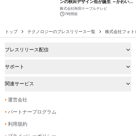
ンの秋田デザイン缶が誕生 ～かわいい
6
秋田犬の子犬と秋田の四季と名所を巡
株式会社秋田ケーブルテレビ
るパッケージ～ 9月1日(火)秋田県内で
7時間前
販売開始
トップ
テクノロジーのプレスリリース一覧
株式会社フォト
プレスリリース配信
サポート
関連サービス
•
運営会社
•
パートナープログラム
•
利用規約