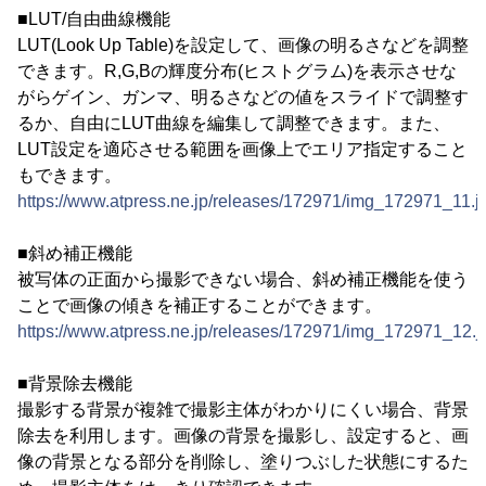
■LUT/自由曲線機能
LUT(Look Up Table)を設定して、画像の明るさなどを調整
できます。R,G,Bの輝度分布(ヒストグラム)を表示させな
がらゲイン、ガンマ、明るさなどの値をスライドで調整す
るか、自由にLUT曲線を編集して調整できます。また、
LUT設定を適応させる範囲を画像上でエリア指定すること
もできます。
https://www.atpress.ne.jp/releases/172971/img_172971_11.j
■斜め補正機能
被写体の正面から撮影できない場合、斜め補正機能を使う
ことで画像の傾きを補正することができます。
https://www.atpress.ne.jp/releases/172971/img_172971_12.j
■背景除去機能
撮影する背景が複雑で撮影主体がわかりにくい場合、背景
除去を利用します。画像の背景を撮影し、設定すると、画
像の背景となる部分を削除し、塗りつぶした状態にするた