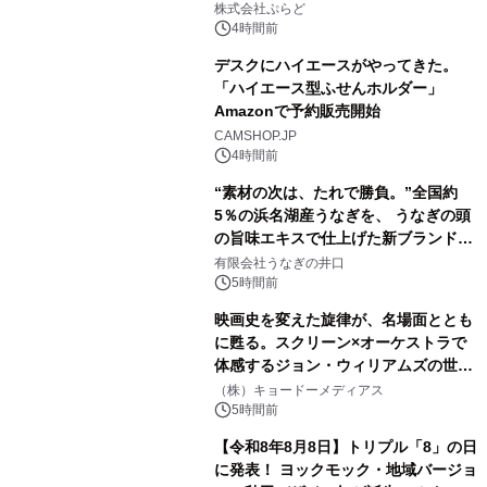
きで Villa Mon Temps AWAJIの連泊
株式会社ぷらど
素泊りプラン
4時間前
デスクにハイエースがやってきた。
「ハイエース型ふせんホルダー」
Amazonで予約販売開始
3
CAMSHOP.JP
4時間前
“素材の次は、たれで勝負。”全国約
5％の浜名湖産うなぎを、 うなぎの頭
の旨味エキスで仕上げた新ブランド
4
「井口の誉」誕生
有限会社うなぎの井口
5時間前
映画史を変えた旋律が、名場面ととも
に甦る。スクリーン×オーケストラで
体感するジョン・ウィリアムズの世
5
界。ジョン・ウィリアムズ：シネマ・
（株）キョードーメディアス
スペクタキュラー・コンサート 開催決
5時間前
定！
【令和8年8月8日】トリプル「8」の日
に発表！ ヨックモック・地域バージョ