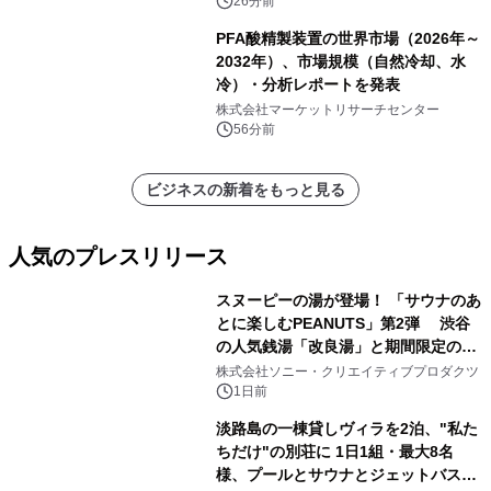
トを発表
26分前
PFA酸精製装置の世界市場（2026年～
2032年）、市場規模（自然冷却、水
冷）・分析レポートを発表
株式会社マーケットリサーチセンター
56分前
ビジネスの新着をもっと見る
人気のプレスリリース
スヌーピーの湯が登場！ 「サウナのあ
とに楽しむPEANUTS」第2弾 渋谷
の人気銭湯「改良湯」と期間限定のコ
1
ラボレーション サウナイキタイコラ
株式会社ソニー・クリエイティブプロダクツ
ボグッズも発売決定！
1日前
淡路島の一棟貸しヴィラを2泊、"私た
ちだけ"の別荘に 1日1組・最大8名
様、プールとサウナとジェットバス付
2