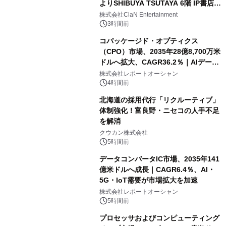
よりSHIBUYA TSUTAYA 6階 IP書店で
開催決定！！
株式会社ClaN Entertainment
3時間前
コパッケージド・オプティクス
（CPO）市場、2035年28億8,700万米
ドルへ拡大、CAGR36.2％｜AIデータ
センター・高速光通信需要が成長を加
株式会社レポートオーシャン
速
4時間前
北海道の採用代行「リクルーティブ」
体制強化！富良野・ニセコの人手不足
を解消
クウカン株式会社
5時間前
データコンバータIC市場、2035年141
億米ドルへ成長｜CAGR6.4％、AI・
5G・IoT需要が市場拡大を加速
株式会社レポートオーシャン
5時間前
プロセッサおよびコンピューティング