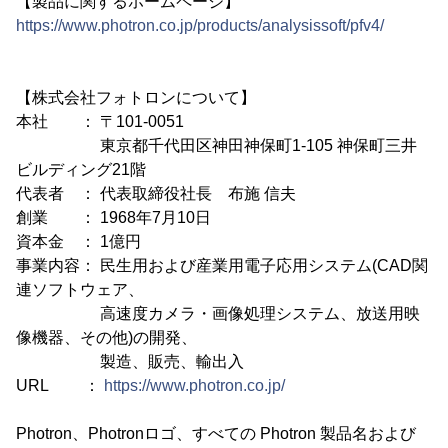
【製品に関するホームページ】
https://www.photron.co.jp/products/analysissoft/pfv4/
【株式会社フォトロンについて】
本社 ： 〒101-0051
東京都千代田区神田神保町1-105 神保町三井
ビルディング21階
代表者 ： 代表取締役社長 布施 信夫
創業 ： 1968年7月10日
資本金 ： 1億円
事業内容： 民生用および産業用電子応用システム(CAD関
連ソフトウェア、
高速度カメラ・画像処理システム、放送用映
像機器、その他)の開発、
製造、販売、輸出入
URL ：
https://www.photron.co.jp/
Photron、Photronロゴ、すべての Photron 製品名および