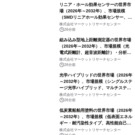
リニア・ホール効果センサーの世界市
場（2026年～2032年）、市場規模
（SMDリニアホール効果センサー、
THTリニアホール効果センサー）・分
株式会社マーケットリサーチセンター
析レポートを発表
26分前
組み込み型地上距離測定器の世界市場
（2026年～2032年）、市場規模（光
電式距離計、超音波距離計）・分析レ
ポートを発表
株式会社マーケットリサーチセンター
26分前
光学ハイブリッドの世界市場（2026年
～2032年）、市場規模（シングルステ
ージ光学ハイブリッド、マルチステー
ジ光学ハイブリッド）・分析レポート
株式会社マーケットリサーチセンター
を発表
26分前
低炭素船舶用塗料の世界市場（2026年
～2032年）、市場規模（低表面エネル
ギー・耐汚染性タイプ、高性能自己研
磨性コポリマータイプ）・分析レポー
株式会社マーケットリサーチセンター