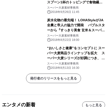
スプーン1杯のトッピングで食物繊維
リッチなサラダを実現！ 9月1日(土)か
スーパー大麦素材事務局
ら小田急百貨店 新宿店にてテスト販売
2018年9月26日 11:45
中
炭水化物の最先端！ LOHAStyleがJA
全農と帝人の協力で開発 バブルスタ
ーから『すっきり美食 玄米＆スーパー
大麦』が 8/21より発売！ ～食物繊
スーパー大麦素材事務局
維リッチなスーパー大麦・もち麦・玄
2018年8月22日 18:00
米を黄金比配合～
“おいしさと健康”をコンセプトに スー
パー大麦商品ラインナップを拡大 ス
ーパー大麦シリーズが好調につき、 新
アイテムとしてお寿司が追加『いなり
スーパー大麦素材事務局
寿司(鶏そぼろ)』が誕生 ～お弁当第3
2018年8月13日 16:30
弾『梅しらすごはん(スーパー大麦入
り)』も新発売～
発行者のリリースをもっと見る
エンタメの新着
もっと見る