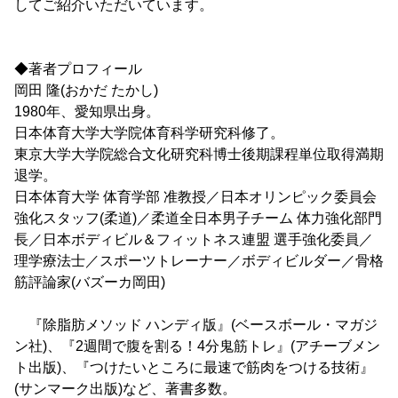
してご紹介いただいています。
◆著者プロフィール
岡田 隆(おかだ たかし)
1980年、愛知県出身。
日本体育大学大学院体育科学研究科修了。
東京大学大学院総合文化研究科博士後期課程単位取得満期
退学。
日本体育大学 体育学部 准教授／日本オリンピック委員会
強化スタッフ(柔道)／柔道全日本男子チーム 体力強化部門
長／日本ボディビル＆フィットネス連盟 選手強化委員／
理学療法士／スポーツトレーナー／ボディビルダー／骨格
筋評論家(バズーカ岡田)
『除脂肪メソッド ハンディ版』(ベースボール・マガジ
ン社)、『2週間で腹を割る！4分鬼筋トレ』(アチーブメン
ト出版)、『つけたいところに最速で筋肉をつける技術』
(サンマーク出版)など、著書多数。