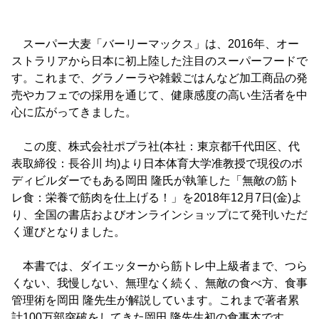
スーパー大麦「バーリーマックス」は、2016年、オー
ストラリアから日本に初上陸した注目のスーパーフードで
す。これまで、グラノーラや雑穀ごはんなど加工商品の発
売やカフェでの採用を通じて、健康感度の高い生活者を中
心に広がってきました。
この度、株式会社ポプラ社(本社：東京都千代田区、代
表取締役：長谷川 均)より日本体育大学准教授で現役のボ
ディビルダーでもある岡田 隆氏が執筆した「無敵の筋ト
レ食：栄養で筋肉を仕上げる！」を2018年12月7日(金)よ
り、全国の書店およびオンラインショップにて発刊いただ
く運びとなりました。
本書では、ダイエッターから筋トレ中上級者まで、つら
くない、我慢しない、無理なく続く、無敵の食べ方、食事
管理術を岡田 隆先生が解説しています。これまで著者累
計100万部突破をしてきた岡田 隆先生初の食事本です。