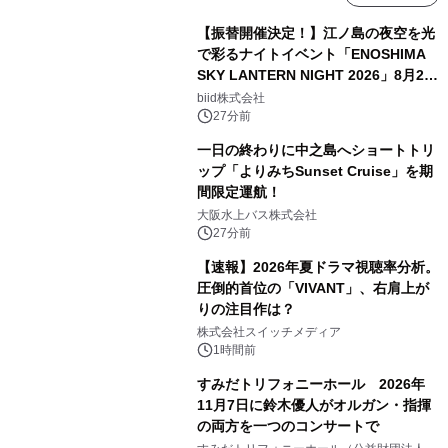
【振替開催決定！】江ノ島の夜空を光
で彩るナイトイベント「ENOSHIMA
SKY LANTERN NIGHT 2026」8月22
日(土)振替開催＆受付スタート！
biid株式会社
27分前
一日の終わりに中之島へショートトリ
ップ「よりみちSunset Cruise」を期
間限定運航！
大阪水上バス株式会社
27分前
【速報】2026年夏ドラマ視聴率分析。
圧倒的首位の「VIVANT」、右肩上が
りの注目作は？
株式会社スイッチメディア
1時間前
すみだトリフォニーホール 2026年
11月7日に鈴木優人がオルガン・指揮
の両方を一つのコンサートで