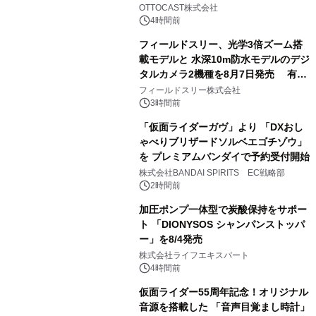
2
OTTOCAST株式会社
4時間前
フィールドスリー、光学3倍ズーム搭
載モデルと 水深10m防水モデルのデジ
タルカメラ2機種を8月7日発売 有効
3
約1300万画素、用途別に選べるコンデ
フィールドスリー株式会社
ジ新登場
3時間前
「仮面ライダーガヴ」より 「DXおし
ゃべりブリザードソルベエゴチゾウ」
を プレミアムバンダイで予約受付開始
4
株式会社BANDAI SPIRITS EC戦略部
2時間前
加圧ポンプ一体型で炭酸保持をサポー
ト 「DIONYSOS シャンパンストッパ
ー」を8/4発売
5
株式会社ライフエキスパート
4時間前
仮面ライダー55周年記念！オリジナル
音源を搭載した 「音声目覚まし時計」