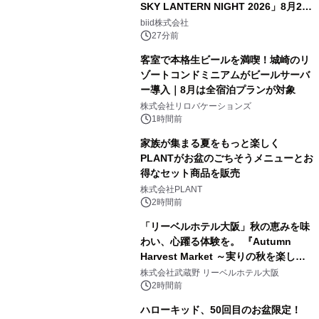
SKY LANTERN NIGHT 2026」8月22
日(土)振替開催＆受付スタート！
biid株式会社
27分前
客室で本格生ビールを満喫！城崎のリ
ゾートコンドミニアムがビールサーバ
ー導入｜8月は全宿泊プランが対象
株式会社リロバケーションズ
1時間前
家族が集まる夏をもっと楽しく
PLANTがお盆のごちそうメニューとお
得なセット商品を販売
株式会社PLANT
2時間前
「リーベルホテル大阪」秋の恵みを味
わい、心躍る体験を。 『Autumn
Harvest Market ～実りの秋を楽しむ
ディナー&スイーツビュッフェ～』を9
株式会社武蔵野 リーベルホテル大阪
月18日より開催！
2時間前
ハローキッド、50回目のお盆限定！