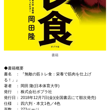
書籍
◆書籍概要
書名 ： 『無敵の筋トレ食：栄養で筋肉を仕上げ
る！」』
著者 ： 岡田 隆(日本体育大学)
発行 ： 株式会社ポプラ社
発行日： 2018年12月7日(金)(全国書店にて順次発売)
仕様 ： 四六判・本文1色／4色
頁数 ： 272ページ