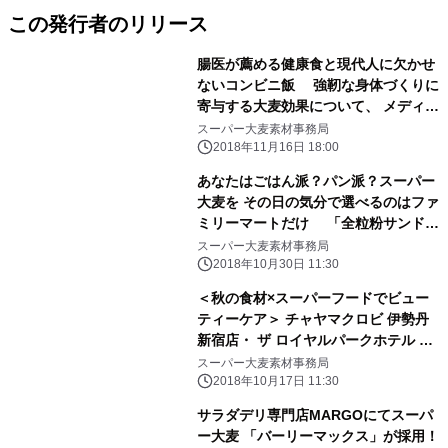
この発行者のリリース
腸医が薦める健康食と現代人に欠かせ
ないコンビニ飯 強靭な身体づくりに
寄与する大麦効果について、 メディア
向けのセミナーを実施
スーパー大麦素材事務局
2018年11月16日 18:00
あなたはごはん派？パン派？スーパー
大麦を その日の気分で選べるのはファ
ミリーマートだけ 「全粒粉サンド
ローストチキンと野菜ミックス」が新
スーパー大麦素材事務局
登場 ～おむすびに次ぐラインナップ
2018年10月30日 11:30
の拡充で健康をサポート～
＜秋の食材×スーパーフードでビュー
ティーケア＞ チャヤマクロビ 伊勢丹
新宿店・ ザ ロイヤルパークホテル 東
京汐留店にて スーパー大麦「バーリー
スーパー大麦素材事務局
マックス」が 季節限定メニューとして
2018年10月17日 11:30
提供中！
サラダデリ専門店MARGOにてスーパ
ー大麦 「バーリーマックス」が採用！