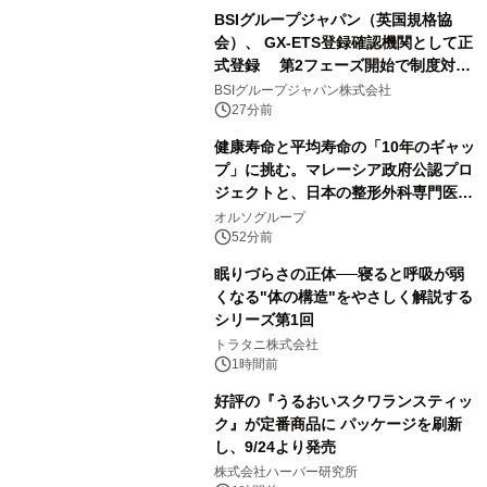
BSIグループジャパン（英国規格協
会）、 GX-ETS登録確認機関として正
式登録 第2フェーズ開始で制度対応
が義務化、 企業の対応はどう変わるの
BSIグループジャパン株式会社
か？ 法的拘束力をもつGX-ETSの実
27分前
務ポイント解説セミナーの アーカイブ
健康寿命と平均寿命の「10年のギャッ
動画を公開中
プ」に挑む。マレーシア政府公認プロ
ジェクトと、日本の整形外科専門医が
サステナブルな「エシカル・ツバメの
オルソグループ
巣」の共同臨床検証を開始
52分前
眠りづらさの正体──寝ると呼吸が弱
くなる"体の構造"をやさしく解説する
シリーズ第1回
トラタニ株式会社
1時間前
好評の『うるおいスクワランスティッ
ク』が定番商品に パッケージを刷新
し、9/24より発売
株式会社ハーバー研究所