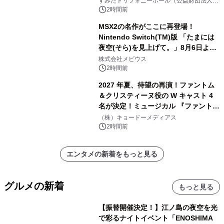
すみだトリフォニーホール（公益財団法人墨
田区文化振興財団）
2時間前
MSX2の名作がここに再登場！
Nintendo Switch(TM)版 「たまには
夜空(そら)を見上げて。」8月6日より
配信開始！
株式会社メビウス
2時間前
2027 年夏、待望の再演！ファントム
＆クリスティーヌ役の W キャスト 4
名が決定！ミュージカル 『ファント
ム』
（株）キョードーメディアス
2時間前
エンタメの新着をもっと見る
グルメの新着
もっと見る
【振替開催決定！】江ノ島の夜空を光
で彩るナイトイベント「ENOSHIMA