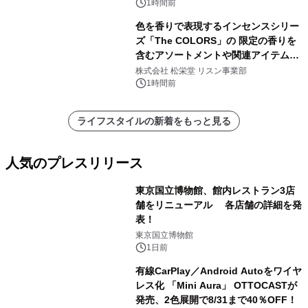
1時間前
色を香りで表現するインセンスシリー
ズ「The COLORS」の 限定の香りを
含むアソートメントや関連アイテムを
8月6日発売
株式会社 松栄堂 リスン事業部
1時間前
ライフスタイルの新着をもっと見る
人気のプレスリリース
東京国立博物館、館内レストラン3店
舗をリニューアル 各店舗の詳細を発
表！
1
東京国立博物館
1日前
有線CarPlay／Android Autoをワイヤ
レス化 「Mini Aura」 OTTOCASTが
発売、2色展開で8/31まで40％OFF！