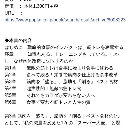
定価 ： 本体1,300円＋税
URL ：
https://www.poplar.co.jp/book/search/result/archive/8008223.
◆本書の内容
はじめに 戦略的食事のインパクトは、筋トレを凌駕する
序章 知識もある。トレーニングもしている。しか
し、なぜ肉体改造に失敗するのか
第1章 無敵の筋トレは食事に始まり食事に終わる
第2章 食べて絞る！栄養で筋肉を仕上げる食事改革
第3章 筋肉を「盛る」、脂肪を「削る」ベスト食材
第4章 超実践的！無敵の筋トレ食
第5章 それでもカラダが変わらない人へ
第6章 食事で変わる筋トレと人生の質
第3章 筋肉を「盛る」、脂肪を「削る」ベスト食材の1つ
として、“私の減量を変えた12gの「スーパー大麦」”と題