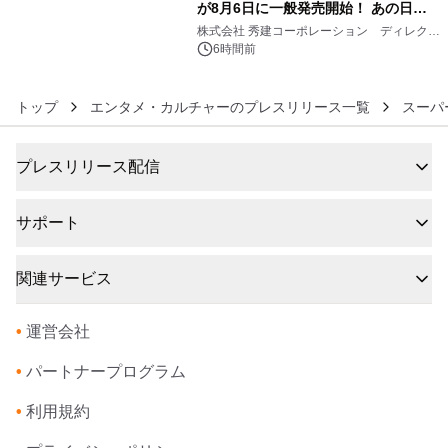
が8月6日に一般発売開始！ あの日の
6
大興奮が今甦る
株式会社 秀建コーポレーション ディレクト
アートギャラリー
6時間前
トップ
エンタメ・カルチャーのプレスリリース一覧
スーパ
プレスリリース配信
サポート
関連サービス
•
運営会社
•
パートナープログラム
•
利用規約