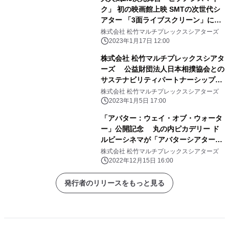
ク」 初の映画館上映 SMTの次世代シ
アター 「3面ライブスクリーン」にて
1/27(金)より期間限定上映決定！
株式会社 松竹マルチプレックスシアターズ
2023年1月17日 12:00
株式会社 松竹マルチプレックスシアタ
ーズ 公益財団法人日本相撲協会との
サステナビリティパートナーシップを
開始
株式会社 松竹マルチプレックスシアターズ
2023年1月5日 17:00
「アバター：ウェイ・オブ・ウォータ
ー」公開記念 丸の内ピカデリー ド
ルビーシネマが「アバターシアター」
に！ 12月16日(金)から期間限定展開
株式会社 松竹マルチプレックスシアターズ
2022年12月15日 16:00
発行者のリリースをもっと見る