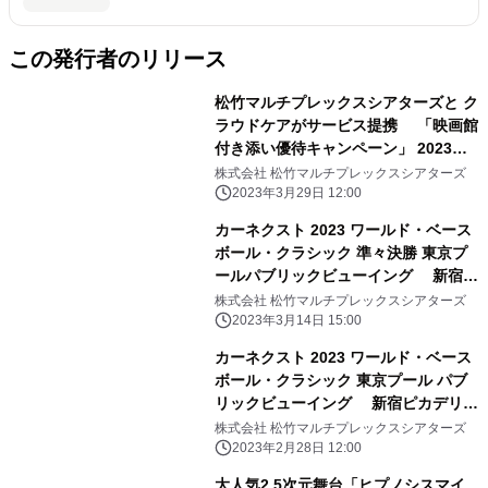
この発行者のリリース
松竹マルチプレックスシアターズと ク
ラウドケアがサービス提携 「映画館
付き添い優待キャンペーン」 2023年4
月3日(月)よりテスト導入
株式会社 松竹マルチプレックスシアターズ
2023年3月29日 12:00
カーネクスト 2023 ワールド・ベース
ボール・クラシック 準々決勝 東京プ
ールパブリックビューイング 新宿ピ
カデリー・MOVIX川口・なんばパーク
株式会社 松竹マルチプレックスシアターズ
スシネマにて開催決定
2023年3月14日 15:00
カーネクスト 2023 ワールド・ベース
ボール・クラシック 東京プール パブ
リックビューイング 新宿ピカデリ
ー、MOVIX川口、なんばパークスシネ
株式会社 松竹マルチプレックスシアターズ
マにて 開催決定
2023年2月28日 12:00
大人気2.5次元舞台「ヒプノシスマイ