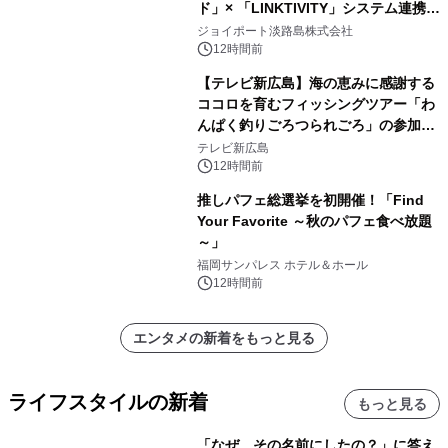
ド」× 「LINKTIVITY」システム連携を
開始！
ジョイポート淡路島株式会社
12時間前
【テレビ新広島】海の恵みに感謝する
ココロを育むフィッシングツアー「わ
んぱく釣りごろつられごろ」の参加小
学生を募集
テレビ新広島
12時間前
推しパフェ総選挙を初開催！「Find
Your Favorite ～秋のパフェ食べ放題
～」
福岡サンパレス ホテル＆ホール
12時間前
エンタメの新着をもっと見る
ライフスタイルの新着
もっと見る
「なぜ、その名前にしたの？」に答え