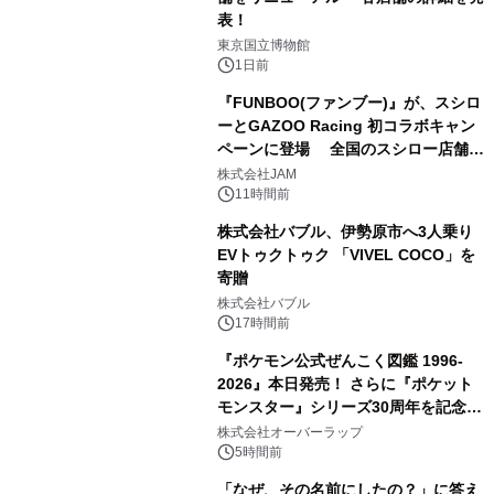
表！
2
東京国立博物館
1日前
『FUNBOO(ファンブー)』が、スシロ
ーとGAZOO Racing 初コラボキャン
ペーンに登場 全国のスシロー店舗で
3
GR 4車種の FUNBOO(ミニカー)付き
株式会社JAM
メニューが展開されます
11時間前
株式会社バブル、伊勢原市へ3人乗り
EVトゥクトゥク 「VIVEL COCO」を
寄贈
4
株式会社バブル
17時間前
『ポケモン公式ぜんこく図鑑 1996-
2026』本日発売！ さらに『ポケット
モンスター』シリーズ30周年を記念し
5
た画集『ポケットモンスター ビジュア
株式会社オーバーラップ
ルアートブック』の発売決定！ 2026
5時間前
年12月18日（金）、3冊同時発売！
「なぜ、その名前にしたの？」に答え