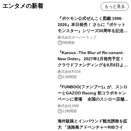
エンタメの新着
もっと見る
『ポケモン公式ぜんこく図鑑 1996-
2026』本日発売！ さらに『ポケット
モンスター』シリーズ30周年を記念し
た画集『ポケットモンスター ビジュア
株式会社オーバーラップ
ルアートブック』の発売決定！ 2026
5時間前
年12月18日（金）、3冊同時発売！
『Karous -The Blur of Re:venant-
New Order』 2027年1月発売予定！
クラウドファンディングを8月8日より
開始
株式会社RS34
11時間前
『FUNBOO(ファンブー)』が、スシロ
ーとGAZOO Racing 初コラボキャン
ペーンに登場 全国のスシロー店舗で
GR 4車種の FUNBOO(ミニカー)付き
株式会社JAM
メニューが展開されます
11時間前
海外販路とインバウンド観光誘致を拡
大 「淡路島アドベンチャーRIBライ