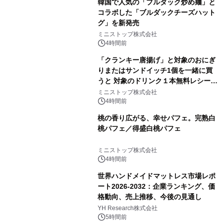
韓国で人気の「ブルダック炒め麺」と
コラボした「ブルダックチーズハット
グ」を新発売
ミニストップ株式会社
4時間前
「クランキー唐揚げ」と対象のおにぎ
りまたはサンドイッチ1個を一緒に買
うと 対象のドリンク１本無料レシート
クーポンもらえる！※1
ミニストップ株式会社
4時間前
桃の香り広がる、幸せパフェ。完熟白
桃パフェ／得盛白桃パフェ
ミニストップ株式会社
4時間前
世界ハンドメイドマットレス市場レポ
ート2026-2032：企業ランキング、価
格動向、売上推移、今後の見通し
YH Research株式会社
5時間前