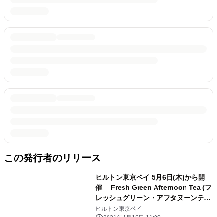
この発行者のリリース
ヒルトン東京ベイ 5月6日(木)から開
催 Fresh Green Afternoon Tea (フ
レッシュグリーン・アフタヌーンティ
ー) ～初夏の陽気が漂う新緑の季節
ヒルトン東京ベイ