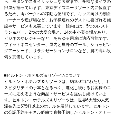
ら、モダンでスタイリッシュな客室まで、多様なタイプの
部屋が揃っています。東京ディズニーリゾート内に位置す
るため、両パークへの移動も便利です。キッズ向けの朝食
コーナーや遊び場など、お子様連れのゲストに喜ばれる施
設やサービスも充実しています。館内には、5つのレスト
ラン＆バー、2つの大宴会場と、14の中小宴会場があり、
ビジネスやレジャーなど、あらゆる用途に適応可能です。
フィットネスセンター、屋内と屋外のプール、ショッピン
グアーケード、リラクゼーションサロンなど、質の高い設
備を完備しています。
■ヒルトン・ホテルズ＆リゾーツについて
ヒルトン・ホテルズ＆リゾーツは、約100年にわたり、ホ
スピタリティの手本となるべく、進化し続けるお客様のニ
ーズに応えるような商品・サービスを提供し続けていま
す。ヒルトン・ホテルズ＆リゾーツは、世界6大陸の人気
滞在先に575軒以上のホテルを展開しています。ヒルトン
の公認予約チャネル経由で直接予約したヒルトン・オナー