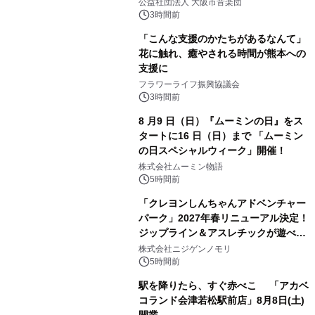
公益社団法人 大阪市音楽団
3時間前
「こんな支援のかたちがあるなんて」
花に触れ、癒やされる時間が熊本への
支援に
フラワーライフ振興協議会
3時間前
8 月9 日（日）『ムーミンの日』をス
タートに16 日（日）まで 「ムーミン
の日スペシャルウィーク」開催！
株式会社ムーミン物語
5時間前
「クレヨンしんちゃんアドベンチャー
パーク」2027年春リニューアル決定！
ジップライン＆アスレチックが遊べる
のは今年が最後！ 「ラスト！ドキがム
株式会社ニジゲンノモリ
ネムネ～大作戦！」始動
5時間前
駅を降りたら、すぐ赤べこ 「アカベ
コランド会津若松駅前店」8月8日(土)
開業