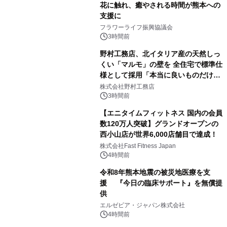
花に触れ、癒やされる時間が熊本への
支援に
フラワーライフ振興協議会
3時間前
野村工務店、北イタリア産の天然しっ
くい「マルモ」の壁を 全住宅で標準仕
様として採用「本当に良いものだけに
こだわる」
株式会社野村工務店
3時間前
【エニタイムフィットネス 国内の会員
数120万人突破】グランドオープンの
西小山店が世界6,000店舗目で達成！
株式会社Fast Fitness Japan
4時間前
令和8年熊本地震の被災地医療を支
援 『今日の臨床サポート』を無償提
供
エルゼビア・ジャパン株式会社
4時間前