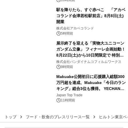
ン。
駅を降りたら、すぐ赤べこ 「アカベ
コランド会津若松駅前店」8月8日(土)
開業
4
株式会社アカベコランド
5時間前
展示終了を迎える「実物大ユニコーン
ガンダム立像」 フィナーレ企画始動！
8月22日(土)から10日間限定で 特別映
5
像『UNICORN GUNDAM Statue ―
株式会社バンダイナムコフィルムワークス
BEYOND POSSIBILITY ―』を上映！
9時間前
Makuake公開初日に応援購入総額300
万円超を達成、Makuake「今日のラン
キング」総合3位も獲得。 YECHAN音
6
浴シンギングボウル第2弾の大型サイ
Japan Top Trade
ズ（XL・2XL・3XL）を先行販売中
11時間前
トップ
フード・飲食のプレスリリース一覧
ヒルトン東京ベ