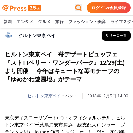
ログイン/会員登録
新着
エンタメ
グルメ
旅行
ファッション・美容
ライフスタ
ヒルトン東京ベイ
リリース一覧
ヒルトン東京ベイ 苺デザートビュッフェ
『ストロベリー・ワンダーパーク』12/29(土)
より開催 今年はキュートな苺モチーフの
「ゆめかわ遊園地」がテーマ
ヒルトン東京ベイ
イベント
2018年12月5日 14:00
東京ディズニーリゾート(R)・オフィシャルホテル、ヒル
トン東京ベイ(千葉県浦安市舞浜 総支配人ロジャー・ブ
ランツマ)の「lounge O(ラウンジ・オー)」では、2018年