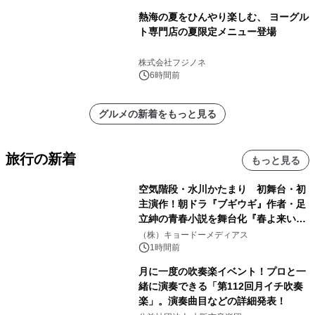
熱海の夏をひんやり楽しむ、 ヨーグル
ト専門店の夏限定メニュー登場
株式会社フジノネ
6時間前
グルメの新着をもっと見る
旅行の新着
もっと見る
空気階段・水川かたまり 初舞台・初
主演作！朝ドラ『ブギウギ』作者・足
立紳の青春小説を舞台化『春よ来い、
マジで来い』キービジュアル解禁！
（株）キョードーメディアス
1時間前
月に一度の吹奏楽イベント！プロと一
緒に演奏できる「第112回月イチ吹奏
楽」。演奏曲目などの詳細発表！