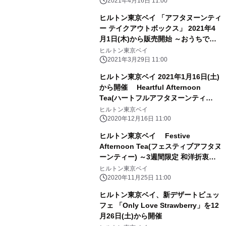
を楽しんで～
2021年4月16日 11:00
ヒルトン東京ベイ 「アフタヌーンティ
ー テイクアウトボックス」 2021年4
月1日(木)から販売開始 ～おうちで過
ごす優雅なティータイムを～
ヒルトン東京ベイ
2021年3月29日 11:00
ヒルトン東京ベイ 2021年1月16日(土)
から開催 Heartful Afternoon
Tea(ハートフルアフタヌーンティ
ー) ～シェフの想いがつまった、い
ヒルトン東京ベイ
ちご尽くしのメニュー～
2020年12月16日 11:00
ヒルトン東京ベイ Festive
Afternoon Tea(フェスティブアフタヌ
ーンティー) ～3週間限定 和洋折衷お
祝いメニュー 12月26日(土)から開催～
ヒルトン東京ベイ
2020年11月25日 11:00
ヒルトン東京ベイ、新デザートビュッ
フェ 「Only Love Strawberry」を12
月26日(土)から開催