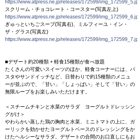
https://www.atpress.ne.jp/releases/172599/img_172599_5.jp
スクリーム・チョコレート・コースター(写真左上)
https://www.atpress.ne.jp/releases/172599/img_172599_6.jp
ぎゅっといちごスープ(写真右)、ミルフィーユ・イン・
ザ・グラス(写真左)
https://www.atpress.ne.jp/releases/172599/img_172599_7.jp
■デザート約20種類 + 軽食15種類が食べ放題
たくさんの可愛いスイーツのほか、軽食コーナーには、パ
スタやサンドイッチなど、日替わりで約15種類のメニュ
ーが並ぶので、「甘い」「しょっぱい」そして「甘い」の
無限ループをお楽しみいただけます。
＜スチームチキンと水菜のサラダ ヨーグルトドレッシン
グがけ＞
やわらかい蒸した鶏の胸肉と水菜、ミニトマトの上に、ガ
ーリックを効かせたヨーグルトベースのドレッシングをか
けたヘルシーなサラダ。デザートの合間のお口直しにもお