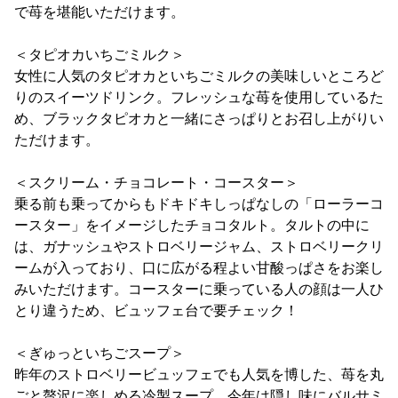
で苺を堪能いただけます。
＜タピオカいちごミルク＞
女性に人気のタピオカといちごミルクの美味しいところど
りのスイーツドリンク。フレッシュな苺を使用しているた
め、ブラックタピオカと一緒にさっぱりとお召し上がりい
ただけます。
＜スクリーム・チョコレート・コースター＞
乗る前も乗ってからもドキドキしっぱなしの「ローラーコ
ースター」をイメージしたチョコタルト。タルトの中に
は、ガナッシュやストロベリージャム、ストロベリークリ
ームが入っており、口に広がる程よい甘酸っぱさをお楽し
みいただけます。コースターに乗っている人の顔は一人ひ
とり違うため、ビュッフェ台で要チェック！
＜ぎゅっといちごスープ＞
昨年のストロベリービュッフェでも人気を博した、苺を丸
ごと贅沢に楽しめる冷製スープ。今年は隠し味にバルサミ