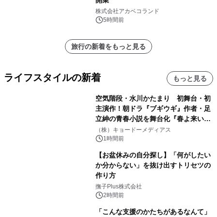
株式会社アカベコランド
5時間前
旅行の新着をもっと見る
ライフスタイルの新着
もっと見る
空気階段・水川かたまり 初舞台・初
主演作！朝ドラ『ブギウギ』作者・足
立紳の青春小説を舞台化『春よ来い、
マジで来い』キービジュアル解禁！
（株）キョードーメディアス
1時間前
【お盆休みの自分探し】「何がしたい
か分からない」を抜け出すトリセツの
作り方
撫子Plus株式会社
2時間前
「こんな支援のかたちがあるなんて」