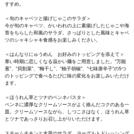
すすめ。
＜旬のキャベツと揚げじゃこのサラダ＞
今が旬のキャベツ、かいわれの上に素揚げしたじゃこや海
苔をちらした和風のサラダ。さっぱりとした風味とキャベ
ツのシャキシャキ食感をお楽しみください。
＜はんなりにゅうめん お好みのトッピングを添えて＞
寒い時期に恋しくなる温かい麺をご用意しました。“万能
葱”、“貝割菜”、“梅干し”、“柚子胡椒”、“七味唐辛子”の5つ
のトッピングで食べるたびに味の変化をお楽しみいただけ
ます。
＜ほうれん草とツナのペンネパスタ＞
ペンネに濃厚なクリームソースがよく絡んだコクのある一
皿。クリームソースながら、しつこさはなく、ほうれん草
とツナであっさりお召し上がりいただけます。
スチームチキンと水菜のサラダ ヨーグルトドレッシング