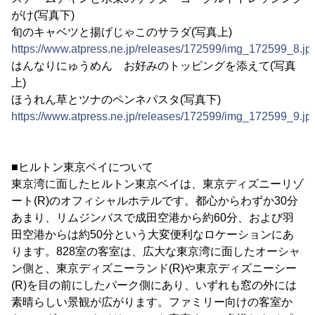
がけ(写真下)
旬のキャベツと揚げじゃこのサラダ(写真上)
https://www.atpress.ne.jp/releases/172599/img_172599_8.jp
はんなりにゅうめん お好みのトッピングを添えて(写真
上)
ほうれん草とツナのペンネパスタ(写真下)
https://www.atpress.ne.jp/releases/172599/img_172599_9.jp
■ヒルトン東京ベイについて
東京湾に面したヒルトン東京ベイは、東京ディズニーリゾ
ート(R)のオフィシャルホテルです。都心からわずか30分
あまり、リムジンバスで成田空港から約60分、および羽
田空港からは約50分という大変便利なロケーションにあ
ります。828室の客室は、広大な東京湾に面したオーシャ
ン側と、東京ディズニーランド(R)や東京ディズニーシー
(R)を目の前にしたパーク側にあり、いずれも窓の外には
素晴らしい景観が広がります。ファミリー向けの客室か