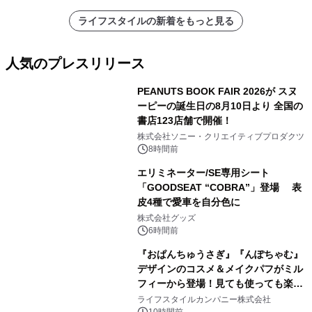
ライフスタイルの新着をもっと見る
人気のプレスリリース
PEANUTS BOOK FAIR 2026が スヌ
ーピーの誕生日の8月10日より 全国の
書店123店舗で開催！
1
株式会社ソニー・クリエイティブプロダクツ
8時間前
エリミネーター/SE専用シート
「GOODSEAT “COBRA”」登場 表
皮4種で愛車を自分色に
2
株式会社グッズ
6時間前
『おぱんちゅうさぎ』『んぽちゃむ』
デザインのコスメ＆メイクパフがミル
フィーから登場！見ても使っても楽し
3
い、ポップでキュートなコレクショ
ライフスタイルカンパニー株式会社
10時間前