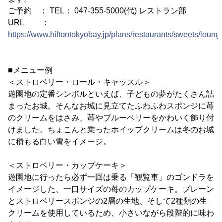
ご予約 ： TEL： 047-355-5000(代) レストラン部
URL ：
https://www.hiltontokyobay.jp/plans/restaurants/sweets/loun
■メニュー例
＜ストロベリー・ロール・キャッスル＞
遊園地の定番シンボルといえば、子どもの夢がたくさん詰
まったお城。そんなお城に見立てたふわふわスポンジに苺
のクリームをはさみ、苺やブルーベリーをかわいく飾り付
けました。ちょこんと乗ったホイップクリームは冬のお城
に積もる白い雪をイメージ。
＜ストロベリー・カップケーキ＞
遊園地に行ったら必ず一回は乗る「観覧車」のゴンドラを
イメージした、一口サイズの苺のカップケーキ。プレーン
とストロベリースポンジの2層の生地、そして2種類の生
クリームを使用しているため、小さいながら段階的に味わ