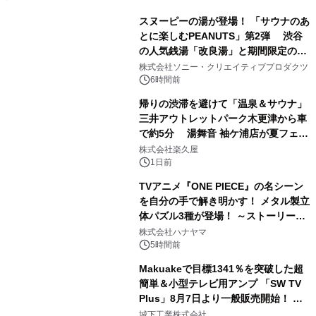
スヌーピーの湯が登場！ 「サウナのあ
とに楽しむPEANUTS」第2弾 渋谷
の人気銭湯「改良湯」と期間限定のコ
1
ラボレーション サウナイキタイコラ
株式会社ソニー・クリエイティブプロダクツ
ボグッズも発売決定！
6時間前
帰りの渋滞を避けて「温泉＆サウナ」
三井アウトレットパーク木更津から車
で約5分 湯舞音 袖ケ浦店が夏フェア
2
メニューを提供
株式会社楽久屋
1日前
TVアニメ『ONE PIECE』の名シーン
を自分の手で解き明かす！ メタル製立
体パズル3種が登場！ ～ストーリーと
3
ギミックが融合した 大人の体験型パズ
株式会社ハナヤマ
ルが8月7日(金)12時より先行予約受付
5時間前
開始～
Makuakeで目標1341％を突破した超
簡単＆小型テレビ用アンプ 「SW TV
Plus」8月7日より一般販売開始！ ケ
4
ーブル1本つなぐだけ、テレビの音が
城下工業株式会社