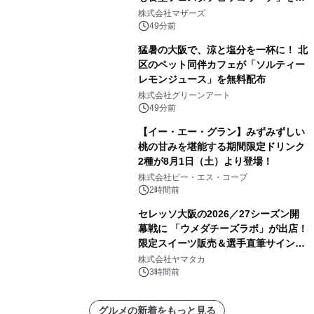
月5日(土)開催
株式会社マザーズ
49分前
猛暑の大阪で、涼と塩分を一杯に！ 北
区のペット同伴カフェが「ソルティー
レモンジュース」を無料配布
株式会社グリーンアート
49分前
【イー・エー・グラン】みずみずしい
桃の甘みを堪能する期間限定ドリンク
2種が8月1日（土）より登場！
株式会社ピー・エス・コープ
2時間前
セレッソ大阪の2026／27シーズン開
幕戦に 「ウメダチーズラボ」が出店！
限定スイーツ販売＆選手直筆サイング
ッズが当たる抽選会を 8月8日に開催
株式会社ヤマタカ
3時間前
グルメの新着をもっと見る