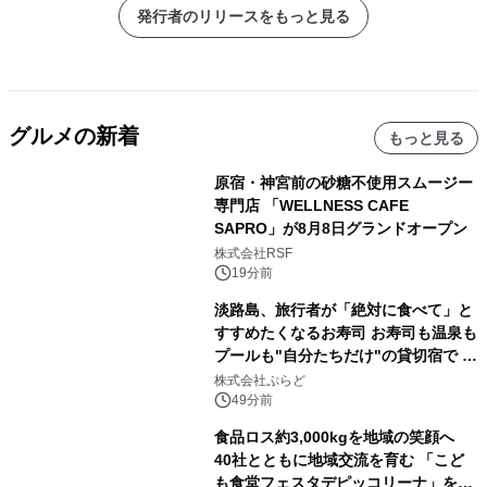
発行者のリリースをもっと見る
グルメの新着
もっと見る
原宿・神宮前の砂糖不使用スムージー
専門店 「WELLNESS CAFE
SAPRO」が8月8日グランドオープン
株式会社RSF
19分前
淡路島、旅行者が「絶対に食べて」と
すすめたくなるお寿司 お寿司も温泉も
プールも"自分たちだけ"の貸切宿で 1
日1組限定「岩屋温泉 絵島別庭 海と
株式会社ぷらど
森」の握り寿司プラン
49分前
食品ロス約3,000kgを地域の笑顔へ
40社とともに地域交流を育む 「こど
も食堂フェスタデピッコリーナ」を9