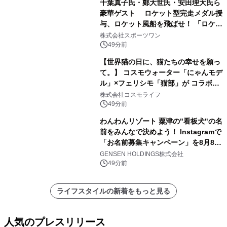
千葉真子氏・鄭大世氏・安田理大氏ら
豪華ゲスト ロケット型完走メダル授
与、ロケット風船を飛ばせ！ 「ロケッ
トマラソン2026」開催
株式会社スポーツワン
49分前
【世界猫の日に、猫たちの幸せを願っ
て。】 コスモウォーター「にゃんモデ
ル」×フェリシモ「猫部」が コラボキ
ャンペーンを実施
株式会社コスモライフ
49分前
わんわんリゾート 粟津の"看板犬"の名
前をみんなで決めよう！ Instagramで
「お名前募集キャンペーン」を8月8日
(土)より開催
GENSEN HOLDINGS株式会社
49分前
ライフスタイルの新着をもっと見る
人気のプレスリリース