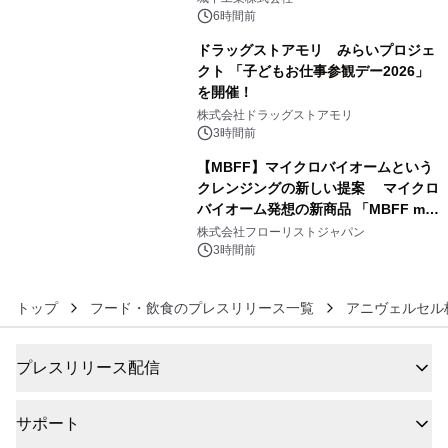
ぐっと豊かに
6時間前
ドラッグストアモリ みらいプロジェ
クト 「子どもお仕事参観デー2026」
を開催！
5
株式会社ドラッグストアモリ
3時間前
【MBFF】マイクロバイオームという
クレンジングの新しい提案 マイクロ
バイオーム発想の新商品 「MBFF mb
6
クレンジングPRO」を2026年8月6日
株式会社フローリストジャパン
発売
3時間前
トップ
フード・飲食のプレスリリース一覧
アニヴェルセル
プレスリリース配信
サポート