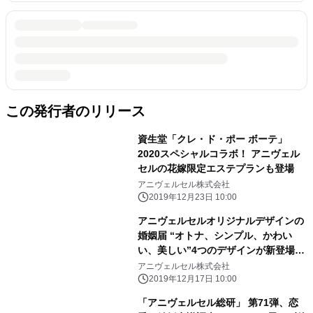
この発行者のリリース
資生堂「クレ・ド・ポー ボーテ」
2020スペシャルコラボ！ アニヴェル
セルの花嫁限定エステプランも登場
アニヴェルセル株式会社
2019年12月23日 10:00
アニヴェルセルオリジナルデザインの
婚姻届 “オトナ、シンプル、かわい
い、美しい”4つのデザインが新登場！
大切な記念日に、おふたりらしい彩り
アニヴェルセル株式会社
を。
2019年12月17日 10:00
「アニヴェルセル総研」 第71弾、恋