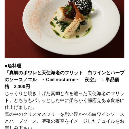
■魚料理
「真鯛のポワレと天使海老のフリット 白ワインとハーブ
のソースノエル ～Ciel nocturne～ 夜空」 ： 単品価
格 2,400円
じっくりと焼き上げた真鯛と衣を纏った天使海老のフリッ
ト。どちらもパリッとした中に柔らかく歯応えある食感に
仕上げました。
雪の中のクリスマスツリーを思い浮かべる白ワインソース
とハーブソース、聖夜の夜空をイメージしたチュイルをお
楽しみ下さい。