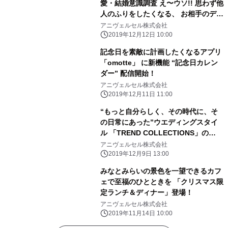
愛・結婚意識調査 え〜ウソ!! 思わず他
人のふりをしたくなる、 お相手のデー
ト中のドン引き行動を教えて!!
アニヴェルセル株式会社
2019年12月12日 10:00
記念日を素敵に計画したくなるアプリ
「omotte」 に新機能 “記念日カレン
ダー” 配信開始！
アニヴェルセル株式会社
2019年12月11日 11:00
“もっと自分らしく、その時代に、そ
の日常にあった”ウエディングスタイ
ル 「TREND COLLECTIONS」の
2020春夏新作を発表！
アニヴェルセル株式会社
2019年12月9日 13:00
みなとみらいの景色を一望できるカフ
ェで至福のひとときを 「クリスマス限
定ランチ＆ディナー」登場！
アニヴェルセル株式会社
2019年11月14日 10:00