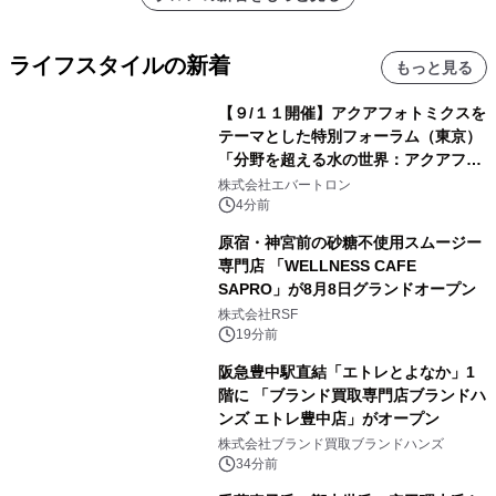
ライフスタイルの新着
もっと見る
【９/１１開催】アクアフォトミクスを
テーマとした特別フォーラム（東京）
「分野を超える水の世界：アクアフォ
トミクスが切り拓く新しい科学の地
株式会社エバートロン
平」を開催
4分前
原宿・神宮前の砂糖不使用スムージー
専門店 「WELLNESS CAFE
SAPRO」が8月8日グランドオープン
株式会社RSF
19分前
阪急豊中駅直結「エトレとよなか」1
階に 「ブランド買取専門店ブランドハ
ンズ エトレ豊中店」がオープン
株式会社ブランド買取ブランドハンズ
34分前