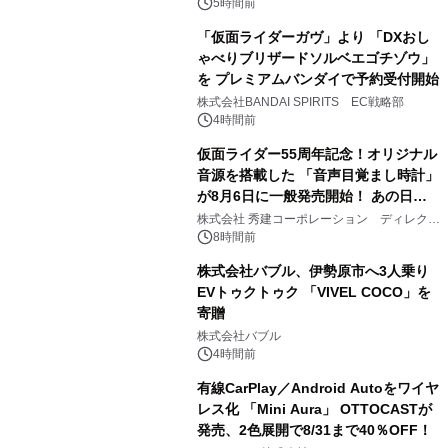
ジ新登場
5時間前
「仮面ライダーガヴ」より 「DXおし
ゃべりブリザードソルベエゴチゾウ」
を プレミアムバンダイで予約受付開始
3
株式会社BANDAI SPIRITS EC戦略部
4時間前
仮面ライダー55周年記念！オリジナル
音源を搭載した 「音声目覚まし時計」
が8月6日に一般発売開始！ あの日の
4
大興奮が今甦る
株式会社 秀建コーポレーション ディレクト
アートギャラリー
8時間前
株式会社バブル、伊勢原市へ3人乗り
EVトゥクトゥク 「VIVEL COCO」を
寄贈
5
株式会社バブル
4時間前
有線CarPlay／Android Autoをワイヤ
レス化 「Mini Aura」 OTTOCASTが
発売、2色展開で8/31まで40％OFF！
6