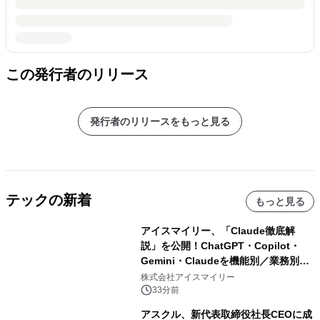
この発行者のリリース
発行者のリリースをもっと見る
テックの新着
もっと見る
アイスマイリー、「Claude徹底解
説」を公開！ChatGPT・Copilot・
Gemini・Claudeを機能別／業務別に
比較―自社に合う生成AIの選び方がわ
株式会社アイスマイリー
かる実践ガイド
33分前
アスクル、新代表取締役社長CEOに成