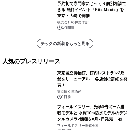
予約制で専門家にじっくり個別相談で
きる 無料イベント「Kite Meete」を
東京・大崎で開催
株式会社松井製作所
1時間前
テックの新着をもっと見る
人気のプレスリリース
東京国立博物館、館内レストラン3店
舗をリニューアル 各店舗の詳細を発
表！
1
東京国立博物館
1日前
フィールドスリー、光学3倍ズーム搭
載モデルと 水深10m防水モデルのデジ
タルカメラ2機種を8月7日発売 有効
2
約1300万画素、用途別に選べるコンデ
フィールドスリー株式会社