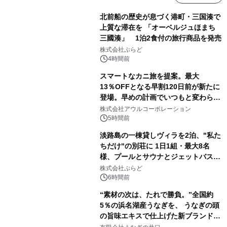
北前船の歴史が息づく港町・三国湊で
上質な滞在を 「オーベルジュほまち
三國湊」 1泊2食付の旅行商品を発売
株式会社ぷらど
4時間前
スマートなカニ旅を提案。最大
13％OFFとなる早割120日前が新たに
登場。早めの計画でいつもと変わらぬ
大人の冬旅を。ー夕日ヶ浦温泉「佳松
株式会社アウルコーポレーション
苑 別邸ふうか」ー
5時間前
淡路島の一棟貸しヴィラを2泊、"私た
ちだけ"の別荘に 1日1組・最大8名
様、プールとサウナとジェットバス付
きで Villa Mon Temps AWAJIの連泊
株式会社ぷらど
素泊りプラン
6時間前
“素材の次は、たれで勝負。”全国約
5％の浜名湖産うなぎを、 うなぎの頭
の旨味エキスで仕上げた新ブランド
「井口の誉」誕生