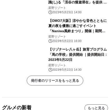
識(し)る「渓谷の慢遊滞在」を提供 ～
森林散策や川辺のピクニックで谷關(グ
星野リゾート
ーグァン)と「つながる」2泊3日の滞
2023年5月23日 14:00
在プログラム～｜期間：2023年7月1
【OMO7大阪】涼やかな音色とともに
日〜8月31日
夏の夜を優雅に過ごすイベント
「Naniwa風鈴まつり」開催｜期間：
2023年6月1日～8月31日
星野リゾート
2023年5月22日 16:00
【リゾナーレ八ヶ岳】旅育プログラム
「馬の学校」提供開始 ｜提供開始日：
2023年5月22日
星野リゾート
2023年5月22日 14:30
発行者のリリースをもっと見る
グルメの新着
もっと見る