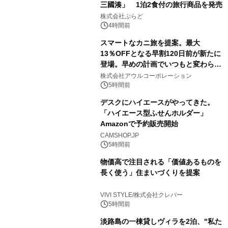
三國湊」 1泊2食付の旅行商品を発売
株式会社ぷらど
4時間前
スマートなカニ旅を提案。最大
13％OFFとなる早割120日前が新たに
登場。早めの計画でいつもと変わらぬ
大人の冬旅を。ー夕日ヶ浦温泉「佳松
株式会社アウルコーポレーション
苑 別邸ふうか」ー
5時間前
デスクにハイエースがやってきた。
「ハイエース型ふせんホルダー」
Amazonで予約販売開始
CAMSHOP.JP
5時間前
物価高で注目される「価値あるものを
長く使う」住まいづくりを提案
VIVI STYLE/株式会社クレバー
5時間前
淡路島の一棟貸しヴィラを2泊、"私た