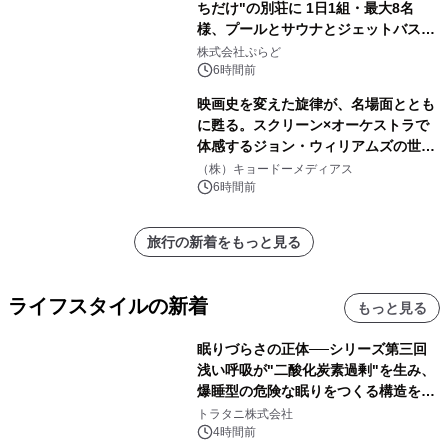
ちだけ"の別荘に 1日1組・最大8名
様、プールとサウナとジェットバス付
きで Villa Mon Temps AWAJIの連泊
株式会社ぷらど
素泊りプラン
6時間前
映画史を変えた旋律が、名場面ととも
に甦る。スクリーン×オーケストラで
体感するジョン・ウィリアムズの世
界。ジョン・ウィリアムズ：シネマ・
（株）キョードーメディアス
スペクタキュラー・コンサート 開催決
6時間前
定！
旅行の新着をもっと見る
ライフスタイルの新着
もっと見る
眠りづらさの正体──シリーズ第三回
浅い呼吸が"二酸化炭素過剰"を生み、
爆睡型の危険な眠りをつくる構造を解
説
トラタニ株式会社
4時間前