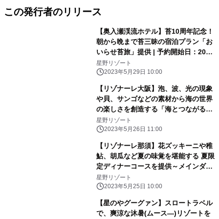
この発行者のリリース
【奥入瀬渓流ホテル】苔10周年記念！
朝から晩まで苔三昧の宿泊プラン「お
いらせ苔旅」提供 | 予約開始日：2023
年6月13日／期間：2023年6月24日〜
星野リゾート
2024年6月19日
2023年5月29日 10:00
【リゾナーレ大阪】泡、波、光の現象
や貝、サンゴなどの素材から海の世界
の楽しさを創造する「海とつながるア
トリエ」誕生｜期間：2023年6月1
星野リゾート
日〜9月30日
2023年5月26日 11:00
【リゾナーレ那須】花ズッキーニや稚
鮎、胡瓜など夏の味覚を堪能する 夏限
定ディナーコースを提供～メインダイ
ニング「OTTO SETTE(オットセッテ)
星野リゾート
NASU(ナス)」のフルコース～| 期間：
2023年5月25日 10:00
2023年6月21日～9月15日
【星のやグーグァン】スロートラベル
で、爽涼な沐暑(ムース―)リゾートを