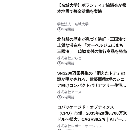
【名城大学】ボランティア協議会が熊
本地震で募金活動を実施
学校法人 名城大学
4時間前
北前船の歴史が息づく港町・三国湊で
上質な滞在を 「オーベルジュほまち
三國湊」 1泊2食付の旅行商品を発売
株式会社ぷらど
4時間前
SNS200万回再生の「消えたドア」の
謎が明かされる、建築面積9坪のシニ
ア向けコンパクトバリアフリー住宅が
誕生
株式会社アース
5時間前
コパッケージド・オプティクス
（CPO）市場、2035年28億8,700万米
ドルへ拡大、CAGR36.2％｜AIデータ
センター・高速光通信需要が成長を加
株式会社レポートオーシャン