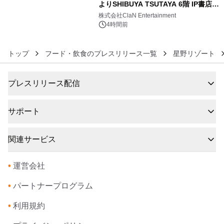
よりSHIBUYA TSUTAYA 6階 IP書店で
6
開催決定！！
株式会社ClaN Entertainment
4時間前
トップ
フード・飲食のプレスリリース一覧
星野リゾート
プレスリリース配信
サポート
関連サービス
•
運営会社
•
パートナープログラム
•
利用規約