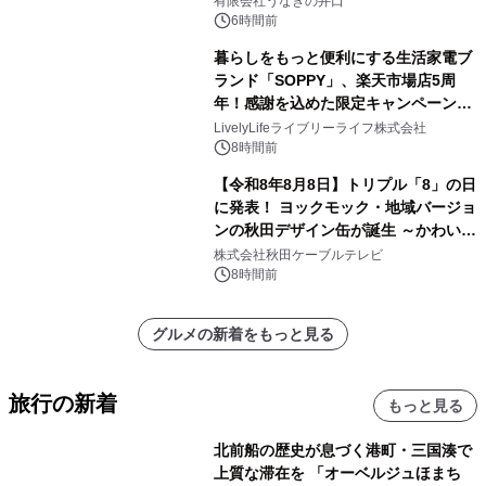
有限会社うなぎの井口
6時間前
暮らしをもっと便利にする生活家電ブ
ランド「SOPPY」、楽天市場店5周
年！感謝を込めた限定キャンペーンを
8月10日より開催
LivelyLifeライブリーライフ株式会社
8時間前
【令和8年8月8日】トリプル「8」の日
に発表！ ヨックモック・地域バージョ
ンの秋田デザイン缶が誕生 ～かわいい
秋田犬の子犬と秋田の四季と名所を巡
株式会社秋田ケーブルテレビ
るパッケージ～ 9月1日(火)秋田県内で
8時間前
販売開始
グルメの新着をもっと見る
旅行の新着
もっと見る
北前船の歴史が息づく港町・三国湊で
上質な滞在を 「オーベルジュほまち