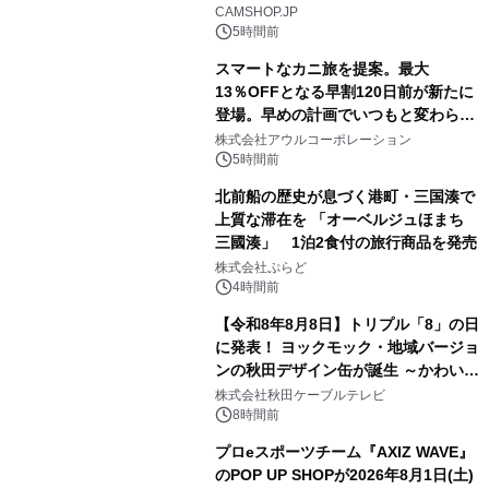
2
CAMSHOP.JP
5時間前
スマートなカニ旅を提案。最大
13％OFFとなる早割120日前が新たに
登場。早めの計画でいつもと変わらぬ
3
大人の冬旅を。ー夕日ヶ浦温泉「佳松
株式会社アウルコーポレーション
苑 別邸ふうか」ー
5時間前
北前船の歴史が息づく港町・三国湊で
上質な滞在を 「オーベルジュほまち
三國湊」 1泊2食付の旅行商品を発売
4
株式会社ぷらど
4時間前
【令和8年8月8日】トリプル「8」の日
に発表！ ヨックモック・地域バージョ
ンの秋田デザイン缶が誕生 ～かわいい
5
秋田犬の子犬と秋田の四季と名所を巡
株式会社秋田ケーブルテレビ
るパッケージ～ 9月1日(火)秋田県内で
8時間前
販売開始
プロeスポーツチーム『AXIZ WAVE』
のPOP UP SHOPが2026年8月1日(土)