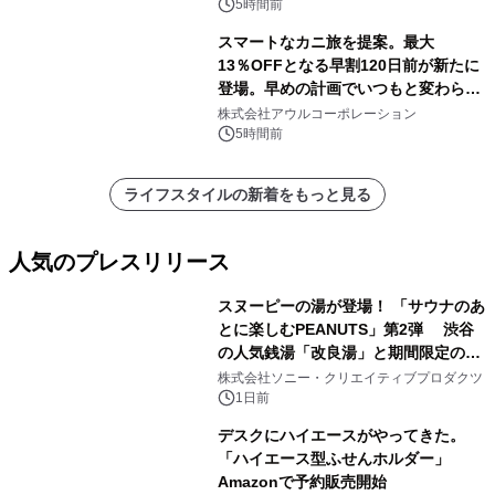
速
5時間前
スマートなカニ旅を提案。最大
13％OFFとなる早割120日前が新たに
登場。早めの計画でいつもと変わらぬ
大人の冬旅を。ー夕日ヶ浦温泉「佳松
株式会社アウルコーポレーション
苑 別邸ふうか」ー
5時間前
ライフスタイルの新着をもっと見る
人気のプレスリリース
スヌーピーの湯が登場！ 「サウナのあ
とに楽しむPEANUTS」第2弾 渋谷
の人気銭湯「改良湯」と期間限定のコ
1
ラボレーション サウナイキタイコラ
株式会社ソニー・クリエイティブプロダクツ
ボグッズも発売決定！
1日前
デスクにハイエースがやってきた。
「ハイエース型ふせんホルダー」
Amazonで予約販売開始