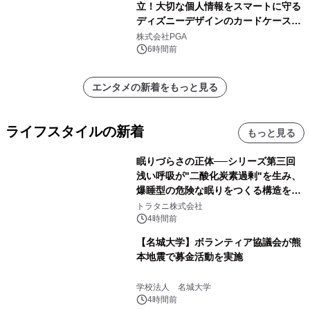
立！大切な個人情報をスマートに守る
ディズニーデザインのカードケースを
株式会社PGAが8月7日発売
株式会社PGA
6時間前
エンタメの新着をもっと見る
ライフスタイルの新着
もっと見る
眠りづらさの正体──シリーズ第三回
浅い呼吸が"二酸化炭素過剰"を生み、
爆睡型の危険な眠りをつくる構造を解
説
トラタニ株式会社
4時間前
【名城大学】ボランティア協議会が熊
本地震で募金活動を実施
学校法人 名城大学
4時間前