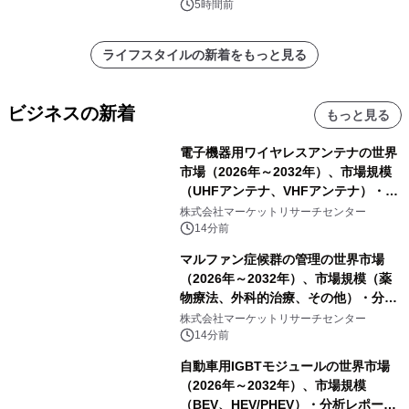
苑 別邸ふうか」ー
5時間前
ライフスタイルの新着をもっと見る
ビジネスの新着
もっと見る
電子機器用ワイヤレスアンテナの世界
市場（2026年～2032年）、市場規模
（UHFアンテナ、VHFアンテナ）・分
析レポートを発表
株式会社マーケットリサーチセンター
14分前
マルファン症候群の管理の世界市場
（2026年～2032年）、市場規模（薬
物療法、外科的治療、その他）・分析
レポートを発表
株式会社マーケットリサーチセンター
14分前
自動車用IGBTモジュールの世界市場
（2026年～2032年）、市場規模
（BEV、HEV/PHEV）・分析レポート