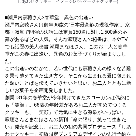
しあわせクッキー イメージ(パッケージ＋クッキー)
■瀬戸内寂聴さん×春華堂 異色の出逢い
瀬戸内寂聴さんは御年96歳の“日本最高齢の現役作家”。京
都・寂庵で開催の法話には定員150名に対し1,500通の応
募があるほどの人気。そんな寂聴さんの秘書は、本やTV
でも話題の美人秘書 瀬尾まなほさん。このお二人と春華
堂がこの春に出逢い、異色のお菓子づくりが始まりまし
た。
この出逢いのなかで、若い世代にも寂聴さんの様々な苦難
を乗り越えてきた生き方や、そこから生まれる愛に包まれ
た深いことばを伝えていきたいと思い、お二人とともに新
しいお菓子を企画開発しました。
創業131年の春華堂が今年掲げてきたスローガンは偶然に
も「笑顔」。66歳の年齢差があるお二人が初めてつくる
クッキーも、「笑顔」で元気に生きる源泉がいっぱい。
寂聴さんとまなほさんの新刊「命の限り、笑って生きた
い」発売を記念し、お二人の初の共同プロデュース「しあ
わせクッキー」初版限定プレミアムデザインの先行予約を