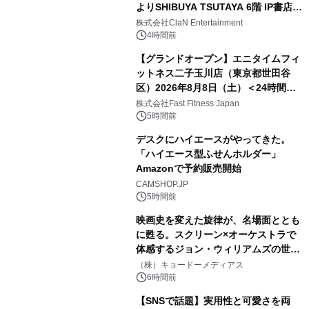
よりSHIBUYA TSUTAYA 6階 IP書店で
開催決定！！
株式会社ClaN Entertainment
4時間前
【グランドオープン】エニタイムフィ
ットネス二子玉川店（東京都世田谷
区）2026年8月8日（土）＜24時間年
中無休のフィットネスジム＞
株式会社Fast Fitness Japan
5時間前
デスクにハイエースがやってきた。
「ハイエース型ふせんホルダー」
Amazonで予約販売開始
CAMSHOP.JP
5時間前
映画史を変えた旋律が、名場面ととも
に甦る。スクリーン×オーケストラで
体感するジョン・ウィリアムズの世
界。ジョン・ウィリアムズ：シネマ・
（株）キョードーメディアス
スペクタキュラー・コンサート 開催決
6時間前
定！
【SNSで話題】実用性と可愛さを両