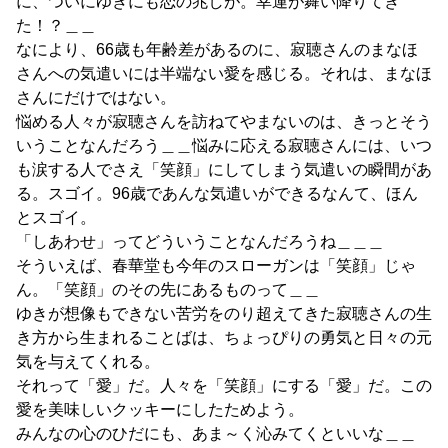
に、ついにゆきにも恋の兆しが。幸運が舞い降りてき
た！？＿＿
なにより、66歳も年齢差があるのに、寂聴さんのまなほ
さんへの気遣いには半端ない愛を感じる。それは、まなほ
さんにだけではない。
悩める人々が寂聴さんを訪ねてやまないのは、きっとそう
いうことなんだろう＿＿悩みに応える寂聴さんには、いつ
も涙する人でさえ「笑顔」にしてしまう気遣いの瞬間があ
る。スゴイ。96歳であんな気遣いができるなんて、ほん
とスゴイ。
「しあわせ」ってどういうことなんだろうね＿＿＿
そういえば、春華堂も今年のスローガンは「笑顔」じゃ
ん。「笑顔」のその先にあるものって＿＿
ゆきが想像もできない苦労をのり超えてきた寂聴さんの生
き方から生まれることばは、ちょっぴりの勇気と日々の元
気を与えてくれる。
それって「愛」だ。人々を「笑顔」にする「愛」だ。この
愛を美味しいクッキーにしたためよう。
みんなの心のひだにも、あま～く沁みてくといいな＿＿