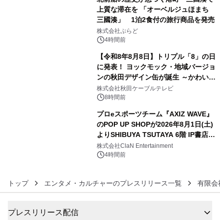
上質な滞在を 「オーベルジュほまち
三國湊」 1泊2食付の旅行商品を発売
4
株式会社ぷらど
4時間前
【令和8年8月8日】トリプル「8」の日
に発表！ ヨックモック・地域バージョ
ンの秋田デザイン缶が誕生 ～かわいい
5
秋田犬の子犬と秋田の四季と名所を巡
株式会社秋田ケーブルテレビ
るパッケージ～ 9月1日(火)秋田県内で
8時間前
販売開始
プロeスポーツチーム『AXIZ WAVE』
のPOP UP SHOPが2026年8月1日(土)
よりSHIBUYA TSUTAYA 6階 IP書店で
6
開催決定！！
株式会社ClaN Entertainment
4時間前
トップ
エンタメ・カルチャーのプレスリリース一覧
有限会
プレスリリース配信