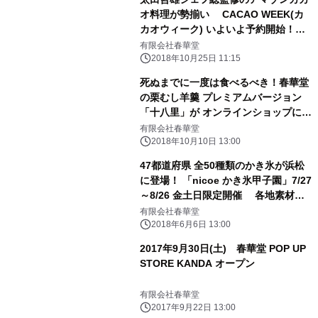
オ料理が勢揃い CACAO WEEK(カ
カオウィーク) いよいよ予約開始！
2018年12月1日(土)～2019年2月14日
有限会社春華堂
(木)
2018年10月25日 11:15
死ぬまでに一度は食べるべき！春華堂
の栗むし羊羹 プレミアムバージョン
「十八里」が オンラインショップにて
1,000本限定で登場！
有限会社春華堂
2018年10月10日 13:00
47都道府県 全50種類のかき氷が浜松
に登場！ 「nicoe かき氷甲子園」7/27
～8/26 金土日限定開催 各地素材の
美味しさ＆こだわりを発信！
有限会社春華堂
2018年6月6日 13:00
2017年9月30日(土) 春華堂 POP UP
STORE KANDA オープン
有限会社春華堂
2017年9月22日 13:00