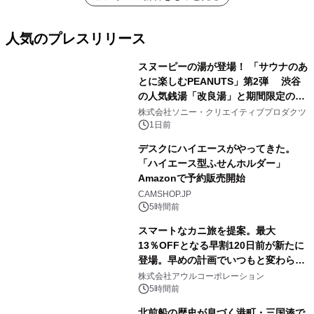
人気のプレスリリース
スヌーピーの湯が登場！ 「サウナのあ
とに楽しむPEANUTS」第2弾 渋谷
の人気銭湯「改良湯」と期間限定のコ
1
ラボレーション サウナイキタイコラ
株式会社ソニー・クリエイティブプロダクツ
ボグッズも発売決定！
1日前
デスクにハイエースがやってきた。
「ハイエース型ふせんホルダー」
Amazonで予約販売開始
2
CAMSHOP.JP
5時間前
スマートなカニ旅を提案。最大
13％OFFとなる早割120日前が新たに
登場。早めの計画でいつもと変わらぬ
3
大人の冬旅を。ー夕日ヶ浦温泉「佳松
株式会社アウルコーポレーション
苑 別邸ふうか」ー
5時間前
北前船の歴史が息づく港町・三国湊で