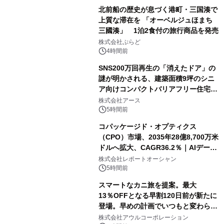
北前船の歴史が息づく港町・三国湊で
上質な滞在を 「オーベルジュほまち
三國湊」 1泊2食付の旅行商品を発売
株式会社ぷらど
4時間前
SNS200万回再生の「消えたドア」の
謎が明かされる、建築面積9坪のシニ
ア向けコンパクトバリアフリー住宅が
誕生
株式会社アース
5時間前
コパッケージド・オプティクス
（CPO）市場、2035年28億8,700万米
ドルへ拡大、CAGR36.2％｜AIデータ
センター・高速光通信需要が成長を加
株式会社レポートオーシャン
速
5時間前
スマートなカニ旅を提案。最大
13％OFFとなる早割120日前が新たに
登場。早めの計画でいつもと変わらぬ
大人の冬旅を。ー夕日ヶ浦温泉「佳松
株式会社アウルコーポレーション