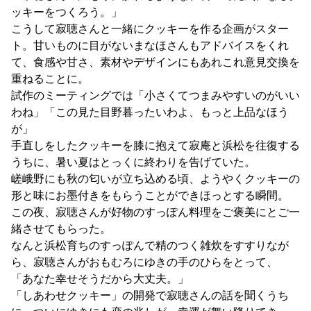
ッキーをつくろう。」
こうして寂聴さんと一緒にクッキーを作る企画がスター
ト。甘いものに目がないまなほさんもアドバイスをくれ
て、食感や甘さ、素材やデザインにもあれこれ意見交換を
重ねることに。
試作のミーティングでは「小さくてつまみやすいのがいい
わね」「この見た目野暮ったいわよ、もっと上品なほう
が」
手直しをしたクッキーを膝に抱えて寂庵と浜松を往復する
うちに、暑い夏はとっくに終わりを告げていた。
嵯峨野にも秋の匂いが立ち込める頃、ようやくクッキーの
形と味にお墨付きをもらうことができほっとする瞬間。
この夜、寂聴さんが好物のすっぽん料理をご褒美にとご一
緒させてもらった。
なんと浜松育ちのすっぽんで精のつく雑炊をすすりなが
ら、寂聴さんがおもむろにゆきの手のひらをとって、
「あなた幸せそうだから大丈夫。」
「しあわせクッキー」の開発で寂聴さんの話を聞くうち