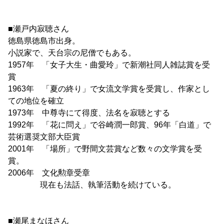
■瀬戸内寂聴さん
徳島県徳島市出身。
小説家で、天台宗の尼僧でもある。
1957年 「女子大生・曲愛玲」で新潮社同人雑誌賞を受
賞
1963年 「夏の終り」で女流文学賞を受賞し、作家とし
ての地位を確立
1973年 中尊寺にて得度、法名を寂聴とする
1992年 「花に問え」で谷崎潤一郎賞、96年「白道」で
芸術選奨文部大臣賞
2001年 「場所」で野間文芸賞など数々の文学賞を受
賞。
2006年 文化勲章受章
現在も法話、執筆活動を続けている。
■瀬尾まなほさん