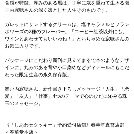
食感が特徴。厚みのある層は、丁寧に歳を重ねて生きる瀬
戸内寂聴さんの深く凛とした人生そのものです。
ガレットにサンドするクリームは、塩キャラメルとフラン
ボワーズの2種のフレーバー。「コーヒー紅茶以外にも、
ワインとあわせてもいいわね！」とおちゃめな寂聴さんの
お気に入りです。
パッケージにこだわり新刊に見立てまるで本のようなデザ
インに。丸みのある背や小口染めなどディテールにもこだ
わった限定生産の永久保存版。
瀬戸内寂聴さん、新作書き下ろしメッセージ「人生」「恋
愛」「友人」「仕事」4つのテーマで心のひだに沁みる珠
玉のメッセージ。
《「しあわせクッキー」予約受付店舗》春華堂直営店舗
＜春華堂本店＞