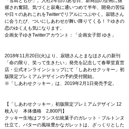
「雪島ともか」。入社2年目のある日、新商品の企画に抜
擢され奮闘。気づくと寂庵に通いつめて半年、開発の苦悩
や日々のあれこれをTwitterでリアルにつぶやく。寂聴さん
に会うたび、ついにしあわせが舞い降りてくる！？ゆきの
恋のゆくえも気になります。
企画女子ゆきTwitterアカウント：「企画女子部 ゆき」
2018年11月20日(火)より、寂聴さんとまなほさんの新刊
「命の限り、笑って生きたい」発売を記念して春華堂直営
店・公式オンラインショップにて「しあわせクッキー」初
版限定プレミアムデザインの予約受付開始。
※「しあわせクッキー」は、2019年2月1日発売予定。
【「しあわせクッキー」初版限定プレミアムデザイン 12
枚入り 本体価格 2,800円】
クッキー生地はフランス伝統菓子のガレット・ブルトンヌ
仕立て。バターの風味豊かなガレットは、ざっくりとした