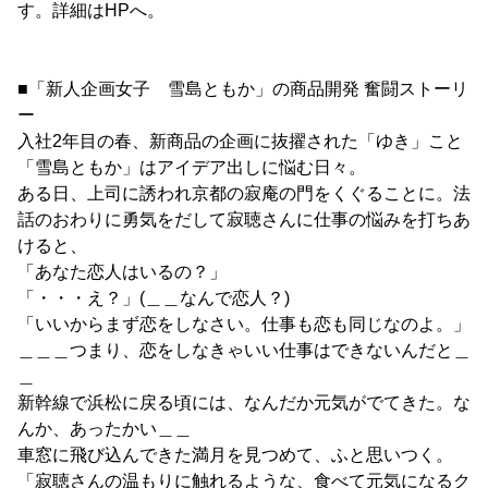
す。詳細はHPへ。
■「新人企画女子 雪島ともか」の商品開発 奮闘ストーリ
ー
入社2年目の春、新商品の企画に抜擢された「ゆき」こと
「雪島ともか」はアイデア出しに悩む日々。
ある日、上司に誘われ京都の寂庵の門をくぐることに。法
話のおわりに勇気をだして寂聴さんに仕事の悩みを打ちあ
けると、
「あなた恋人はいるの？」
「・・・え？」(＿＿なんで恋人？)
「いいからまず恋をしなさい。仕事も恋も同じなのよ。」
＿＿＿つまり、恋をしなきゃいい仕事はできないんだと＿
＿
新幹線で浜松に戻る頃には、なんだか元気がでてきた。な
んか、あったかい＿＿
車窓に飛び込んできた満月を見つめて、ふと思いつく。
「寂聴さんの温もりに触れるような、食べて元気になるク