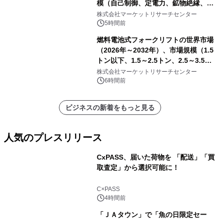
模（自己制御、定電力、鉱物絶縁、表
皮効果）・分析レポートを発表
株式会社マーケットリサーチセンター
5時間前
燃料電池式フォークリフトの世界市場
（2026年～2032年）、市場規模（1.5
トン以下、1.5～2.5トン、2.5～3.5ト
ン、3.5～5.0トン、その他）・分析レ
株式会社マーケットリサーチセンター
ポートを発表
6時間前
ビジネスの新着をもっと見る
人気のプレスリリース
CxPASS、届いた荷物を 「配送」「買
取査定」から選択可能に！
1
C×PASS
4時間前
「ＪＡタウン」で「魚の日限定セー