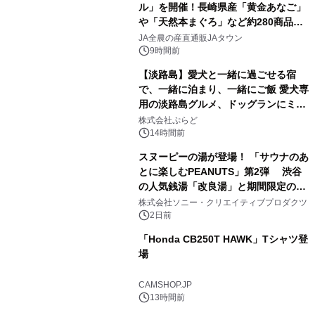
ル」を開催！長崎県産「黄金あなご」
や「天然本まぐろ」など約280商品を
2
販売！～毎月１０日の定例企画～
JA全農の産直通販JAタウン
9時間前
【淡路島】愛犬と一緒に過ごせる宿
で、一緒に泊まり、一緒にご飯 愛犬専
用の淡路島グルメ、ドッグランにミニ
3
プール グランピングとトレーラーハウ
株式会社ぷらど
スの2施設で
14時間前
スヌーピーの湯が登場！ 「サウナのあ
とに楽しむPEANUTS」第2弾 渋谷
の人気銭湯「改良湯」と期間限定のコ
4
ラボレーション サウナイキタイコラ
株式会社ソニー・クリエイティブプロダクツ
ボグッズも発売決定！
2日前
「Honda CB250T HAWK」Tシャツ登
場
5
CAMSHOP.JP
13時間前