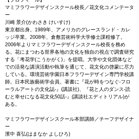
マミフラワーデザインスクール校長／花文化コメンテータ
ー
川崎 景介(かわさき けいすけ)
東京都出身。1989年、アメリカのグレースランド・カレ
ッジ卒業。2008年、倉敷芸術科学大学修士課程修了。
2006年よりマミフラワーデザインスクール校長を務め
る。花にまつわる世界各地の文化を独自の視点で調査研究
する「考花学(こうかがく)」を提唱。大学や文化団体など
での活発な講演活動や執筆を通じて、花文化の啓蒙に尽力
している。環境芸術学園日本フラワーデザイン専門学校講
師。日本民族藝術学会員。著書に『花が時をつなぐ-フロ
ーラルアートの文化誌-』(講談社)、『花と人のダンス-読
むと幸せになる花文化50話-』(講談社エディトリアル)が
ある。
マミフラワーデザインスクール本部講師／チーフデザイナ
ー
濱中 喜弘(はまなか よしひろ)