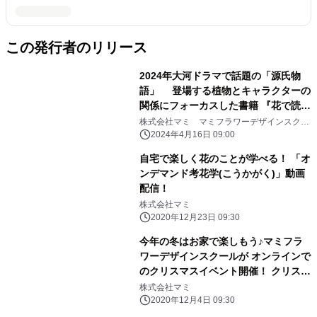
この発行者のリリース
2024年大河ドラマで話題の「源氏物
語」 登場する植物とキャラクターの
関係にフォーカスした書籍 『花で読み
とく「源氏物語」』～ストーリーの鍵
株式会社マミ マミフラワーデザインスクー
ル
は植物だった～ 2024年4月16日発売
2024年4月16日 09:00
自宅で楽しく花のことが学べる！ 「オ
ンデマンド考花学(こうかがく)」動画
配信！
株式会社マミ
2020年12月23日 09:30
今年の冬はお家で楽しもう♪マミフラ
ワーデザインスクールが オンラインで
のクリスマスイベント開催！ クリスマ
スデザインの作品展・動画レッスン・
株式会社マミ
グッズ販売等
2020年12月4日 09:30