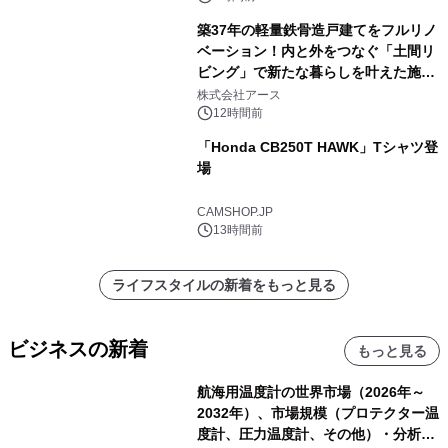
築37年の軽量鉄骨造戸建てをフルリノ
ベーション！内と外をつなぐ「土間リ
ビング」で新たな暮らしを叶えた施工
事例を株式会社アースが公開
株式会社アース
12時間前
「Honda CB250T HAWK」Tシャツ登
場
CAMSHOP.JP
13時間前
ライフスタイルの新着をもっと見る
ビジネスの新着
もっと見る
航海用温度計の世界市場（2026年～
2032年）、市場規模（プロテクター温
度計、圧力温度計、その他）・分析レ