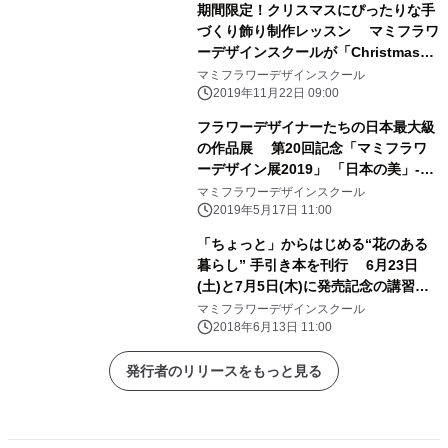
期間限定！クリスマスにぴったりな手
づくり飾り制作レッスン マミフラワ
ーデザインスクールが「Christmas
Weeks」開催
マミフラワーデザインスクール
2019年11月22日 09:00
フラワーデザイナーたちの日本最大級
の作品展 第20回記念「マミフラワ
ーデザイン展2019」 「日本の美」-こ
とば・いろ・かたち- 松屋銀座にて
マミフラワーデザインスクール
5/29(水)-6/3(月)開催
2019年5月17日 11:00
「ちょっと」からはじめる“花のある
暮らし” 手引き本を刊行 6月23日
(土)と7月5日(木)に発売記念の講習会
を開催
マミフラワーデザインスクール
2018年6月13日 11:00
発行者のリリースをもっと見る