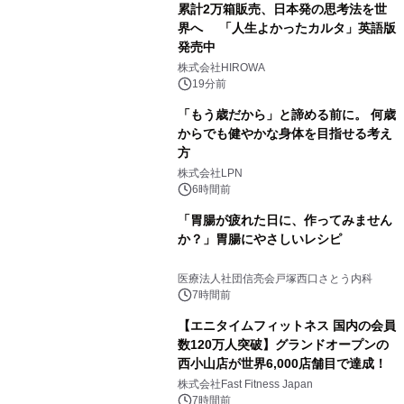
累計2万箱販売、日本発の思考法を世
界へ 「人生よかったカルタ」英語版
発売中
株式会社HIROWA
19分前
「もう歳だから」と諦める前に。 何歳
からでも健やかな身体を目指せる考え
方
株式会社LPN
6時間前
「胃腸が疲れた日に、作ってみません
か？」胃腸にやさしいレシピ
医療法人社団信亮会戸塚西口さとう内科
7時間前
【エニタイムフィットネス 国内の会員
数120万人突破】グランドオープンの
西小山店が世界6,000店舗目で達成！
株式会社Fast Fitness Japan
7時間前