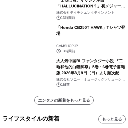
「まるぱも」オリジナル曲
「HALLUCINATION？」初メジャー配
信リリース決定！
株式会社テイチクエンタテインメント
13時間前
「Honda CB250T HAWK」Tシャツ登
場
CAMSHOP.JP
13時間前
大人気中国BLファンタジー小説 『二
哈和他的白猫師尊』5巻・6巻電子書籍
版 2026年8月9日（日）より順次配信
開始
株式会社ソニー・ミュージックソリューショ
ンズ
1日前
エンタメの新着をもっと見る
ライフスタイルの新着
もっと見る