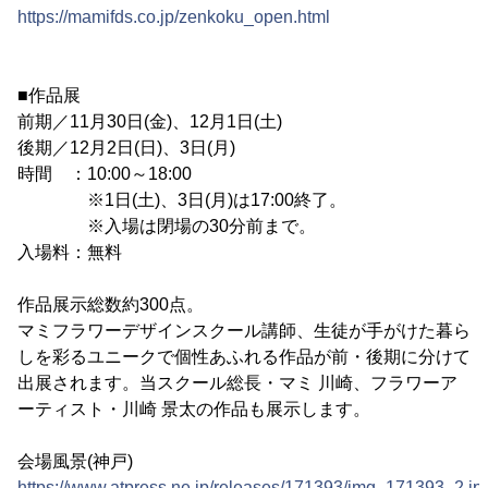
https://mamifds.co.jp/zenkoku_open.html
■作品展
前期／11月30日(金)、12月1日(土)
後期／12月2日(日)、3日(月)
時間 ：10:00～18:00
※1日(土)、3日(月)は17:00終了。
※入場は閉場の30分前まで。
入場料：無料
作品展示総数約300点。
マミフラワーデザインスクール講師、生徒が手がけた暮ら
しを彩るユニークで個性あふれる作品が前・後期に分けて
出展されます。当スクール総長・マミ 川崎、フラワーア
ーティスト・川崎 景太の作品も展示します。
会場風景(神戸)
https://www.atpress.ne.jp/releases/171393/img_171393_2.jp