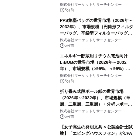
ク包装、その他）・分析レポートを発
株式会社マーケットリサーチセンター
表
5分前
PPS集塵バッグの世界市場（2026年～
2032年）、市場規模（円筒形フィルタ
ーバッグ、平袋型フィルターバッグ、
プリーツフィルターバッグ、その
株式会社マーケットリサーチセンター
他）・分析レポートを発表
5分前
エネルギー貯蔵用リチウム電池向け
LiBOBの世界市場（2026年～2032
年）、市場規模（≥99%、＜99%）・
分析レポートを発表
株式会社マーケットリサーチセンター
5分前
折り畳み式段ボール紙の世界市場
（2026年～2032年）、市場規模（単
層、二重層、三重層）・分析レポート
を発表
株式会社マーケットリサーチセンター
5分前
【女子高生の発明文具 × 公認会計士試
験】「エビングハウスフセン」がCPA