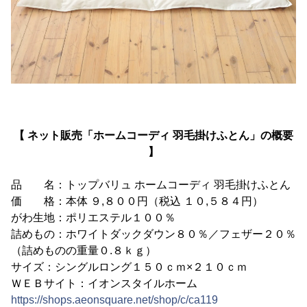
【 ネット販売「ホームコーディ 羽毛掛けふとん」の概要
】
品 名：トップバリュ ホームコーディ 羽毛掛けふとん
価 格：本体 ９,８００円（税込 １０,５８４円）
がわ生地：ポリエステル１００％
詰めもの：ホワイトダックダウン８０％／フェザー２０％
（詰めものの重量０.８ｋｇ）
サイズ：シングルロング１５０ｃｍ×２１０ｃｍ
ＷＥＢサイト：イオンスタイルホーム
https://shops.aeonsquare.net/shop/c/ca119