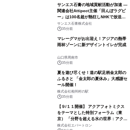
サンエス石膏の地域貢献活動が加速 ―
関連会社Attipect主催「田んぼラグビ
ー」は100名超が熱狂しNHKで放送さ
れました。
サンエス石膏株式会社
35分前
マレーグマがお出迎え！アジアの熱帯
雨林ゾーンに新デザイントイレが完成
山口県周南市
35分前
夏を遊び尽くせ！道の駅足柄金太郎の
ふるさと 「金太郎の夏休み」大感謝セ
ール開催！
株式会社相州村の駅
35分前
【９/１１開催】 アクアフォトミクス
をテーマとした特別フォーラム（東
京） 「分野を超える水の世界：アクア
フォトミクスが切り拓く新しい科学の
株式会社エバートロン