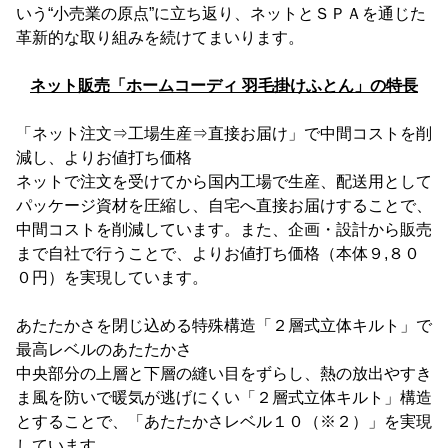
いう“小売業の原点”に立ち返り、ネットとＳＰＡを通じた
革新的な取り組みを続けてまいります。
ネット販売「ホームコーディ 羽毛掛けふとん」の特長
「ネット注文⇒工場生産⇒直接お届け」で中間コストを削
減し、よりお値打ち価格
ネットで注文を受けてから国内工場で生産、配送用として
パッケージ資材を圧縮し、自宅へ直接お届けすることで、
中間コストを削減しています。また、企画・設計から販売
まで自社で行うことで、よりお値打ち価格（本体９,８０
０円）を実現しています。
あたたかさを閉じ込める特殊構造「２層式立体キルト」で
最高レベルのあたたかさ
中央部分の上層と下層の縫い目をずらし、熱の放出やすき
ま風を防いで暖気が逃げにくい「２層式立体キルト」構造
とすることで、「あたたかさレベル１０（※２）」を実現
しています。