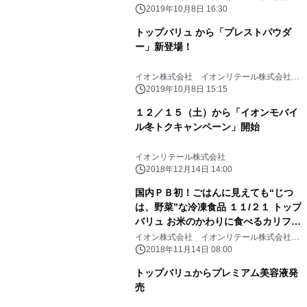
イオントップバリュ株式会社
2019年10月8日 16:30
トップバリュ から「プレストパウダ
ー」新登場！
イオン株式会社 イオンリテール株式会社
イオントップバリュ株式会社
2019年10月8日 15:15
１２／１５（土）から「イオンモバイ
ル冬トクキャンペーン」開始
イオンリテール株式会社
2018年12月14日 14:00
国内ＰＢ初！ごはんに見えても“じつ
は、野菜”な冷凍食品 １１/２１ トップ
バリュ お米のかわりに食べるカリフラ
ワー/ブロッコリー 新発売
イオン株式会社 イオンリテール株式会社
イオントップバリュ株式会社
2018年11月14日 08:00
トップバリュからプレミアム美容液発
売