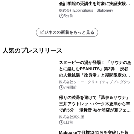
会計学院の受講生を対象に実証実験を
実施
株式会社Ebbinghaus Stationery
5分前
ビジネスの新着をもっと見る
人気のプレスリリース
スヌーピーの湯が登場！ 「サウナのあ
とに楽しむPEANUTS」第2弾 渋谷
の人気銭湯「改良湯」と期間限定のコ
1
ラボレーション サウナイキタイコラ
株式会社ソニー・クリエイティブプロダクツ
ボグッズも発売決定！
7時間前
帰りの渋滞を避けて「温泉＆サウナ」
三井アウトレットパーク木更津から車
で約5分 湯舞音 袖ケ浦店が夏フェア
2
メニューを提供
株式会社楽久屋
1日前
Makuakeで目標1341％を突破した超