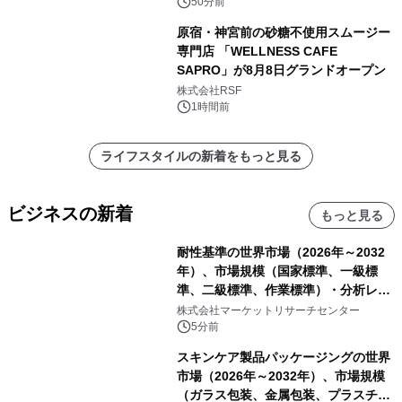
地平」を開催
50分前
原宿・神宮前の砂糖不使用スムージー
専門店 「WELLNESS CAFE
SAPRO」が8月8日グランドオープン
株式会社RSF
1時間前
ライフスタイルの新着をもっと見る
ビジネスの新着
もっと見る
耐性基準の世界市場（2026年～2032
年）、市場規模（国家標準、一級標
準、二級標準、作業標準）・分析レポ
ートを発表
株式会社マーケットリサーチセンター
5分前
スキンケア製品パッケージングの世界
市場（2026年～2032年）、市場規模
（ガラス包装、金属包装、プラスチッ