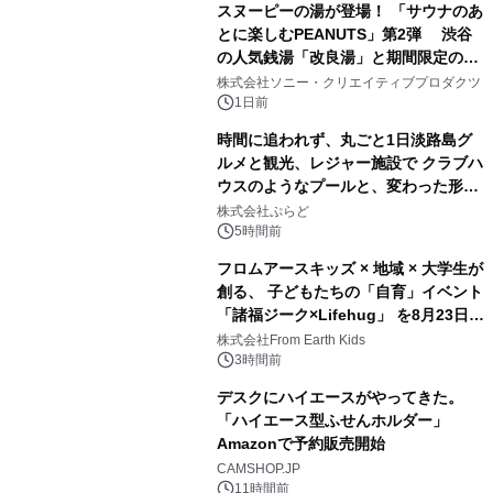
スヌーピーの湯が登場！ 「サウナのあ
とに楽しむPEANUTS」第2弾 渋谷
の人気銭湯「改良湯」と期間限定のコ
1
ラボレーション サウナイキタイコラ
株式会社ソニー・クリエイティブプロダクツ
ボグッズも発売決定！
1日前
時間に追われず、丸ごと1日淡路島グ
ルメと観光、レジャー施設で クラブハ
ウスのようなプールと、変わった形の
2
サウナも 「THE BOXY AWAJI」のお
株式会社ぷらど
得な素泊まり連泊プランで
5時間前
フロムアースキッズ × 地域 × 大学生が
創る、 子どもたちの「自育」イベント
「諸福ジーク×Lifehug」 を8月23日
3
(日)開催
株式会社From Earth Kids
3時間前
デスクにハイエースがやってきた。
「ハイエース型ふせんホルダー」
Amazonで予約販売開始
4
CAMSHOP.JP
11時間前