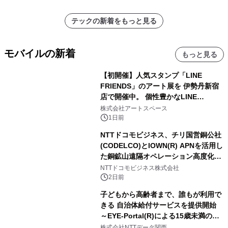
ラムや、「TR-808」を愛する伝説的
アーティストを フィーチャーしたアニ
テックの新着をもっと見る
メーションを公開～
モバイルの新着
もっと見る
【初開催】人気スタンプ「LINE
FRIENDS」のアート展を 伊勢丹新宿
店で開催中。 個性豊かなLINE
FRIENDSの仲間たちが インテリアア
株式会社アートスペース
ートとして新たな魅力を発信。
1日前
NTTドコモビジネス、チリ国営銅公社
(CODELCO)とIOWN(R) APNを活用し
た銅鉱山遠隔オペレーション高度化に
向けた調査・実証を開始
NTTドコモビジネス株式会社
2日前
子どもから高齢者まで、誰もが利用で
きる 自治体給付サービスを提供開始
～EYE-Portal(R)による15歳未満の本
人認証と デジタルデバイド対策で実現
株式会社NTTデータ関西