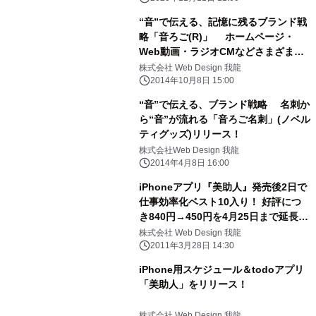
“音”で伝える、記憶に残るブランド戦
略「音ろご(R)」 ホームページ・
Web動画・ラジオCMなどさまざまな
場面で導入増加
株式会社 Web Design 我龍
2014年10月8日 15:00
“音”で伝える、ブランド戦略 名刺か
ら“音”が流れる「音ろご名刺」(ノベル
ティグッズ)リリース！
株式会社Web Design 我龍
2014年4月8日 16:00
iPhoneアプリ『美助人』発売後2日で
仕事効率化ベスト10入り！ 好評につ
き840円→450円を4月25日まで延長販
売
株式会社 Web Design 我龍
2011年3月28日 14:30
iPhone用スケジュール＆todoアプリ
「美助人」をリリース！
株式会社 Web Design 我龍