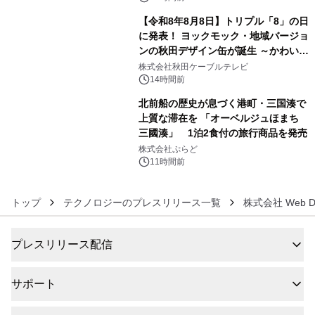
【令和8年8月8日】トリプル「8」の日
に発表！ ヨックモック・地域バージョ
ンの秋田デザイン缶が誕生 ～かわいい
5
秋田犬の子犬と秋田の四季と名所を巡
株式会社秋田ケーブルテレビ
るパッケージ～ 9月1日(火)秋田県内で
14時間前
販売開始
北前船の歴史が息づく港町・三国湊で
上質な滞在を 「オーベルジュほまち
三國湊」 1泊2食付の旅行商品を発売
6
株式会社ぷらど
11時間前
トップ
テクノロジーのプレスリリース一覧
株式会社 Web D
プレスリリース配信
サポート