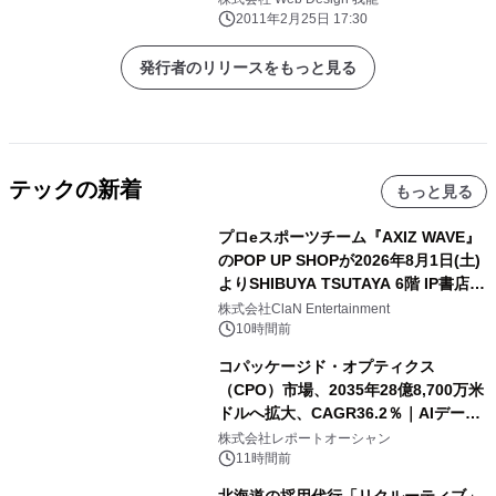
2011年2月25日 17:30
発行者のリリースをもっと見る
テックの新着
もっと見る
プロeスポーツチーム『AXIZ WAVE』
のPOP UP SHOPが2026年8月1日(土)
よりSHIBUYA TSUTAYA 6階 IP書店で
開催決定！！
株式会社ClaN Entertainment
10時間前
コパッケージド・オプティクス
（CPO）市場、2035年28億8,700万米
ドルへ拡大、CAGR36.2％｜AIデータ
センター・高速光通信需要が成長を加
株式会社レポートオーシャン
速
11時間前