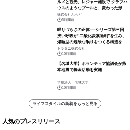
ルメと観光、レジャー施設で クラブハ
ウスのようなプールと、変わった形の
サウナも 「THE BOXY AWAJI」のお
株式会社ぷらど
得な素泊まり連泊プランで
5時間前
眠りづらさの正体──シリーズ第三回
浅い呼吸が"二酸化炭素過剰"を生み、
爆睡型の危険な眠りをつくる構造を解
説
トラタニ株式会社
10時間前
【名城大学】ボランティア協議会が熊
本地震で募金活動を実施
学校法人 名城大学
10時間前
ライフスタイルの新着をもっと見る
人気のプレスリリース