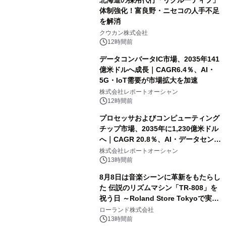
北海道の採用代行「リクルーティブ」
体制強化！富良野・ニセコの人手不足
を解消
クウカン株式会社
12時間前
データコンバータIC市場、2035年141
億米ドルへ成長｜CAGR6.4％、AI・
5G・IoT需要が市場拡大を加速
株式会社レポートオーシャン
12時間前
プロセッサおよびコンピューティング
チップ市場、2035年に1,230億米ドル
へ｜CAGR 20.8％、AI・データセンタ
ー需要が成長を牽引
株式会社レポートオーシャン
13時間前
8月8日は音楽シーンに革新をもたらし
た 伝説のリズムマシン「TR-808」を
祝う日 ～Roland Store Tokyoで実機
を展示しての 記念キャンペーンを開
ローランド株式会社
催 英国ラジオ「NTS」の 特別プログ
13時間前