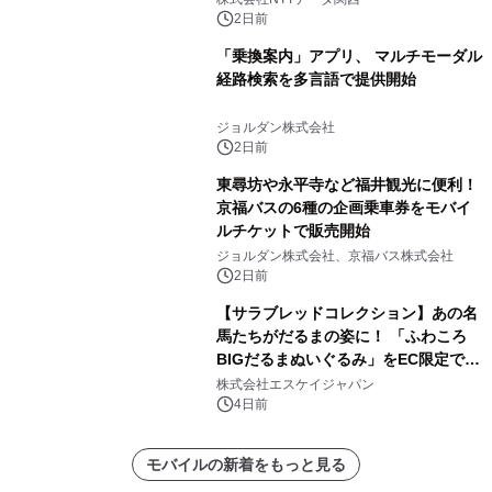
～
2日前
「乗換案内」アプリ、 マルチモーダル
経路検索を多言語で提供開始
ジョルダン株式会社
2日前
東尋坊や永平寺など福井観光に便利！
京福バスの6種の企画乗車券をモバイ
ルチケットで販売開始
ジョルダン株式会社、京福バス株式会社
2日前
【サラブレッドコレクション】あの名
馬たちがだるまの姿に！ 「ふわころ
BIGだるまぬいぐるみ」をEC限定で受
注販売開始
株式会社エスケイジャパン
4日前
モバイルの新着をもっと見る