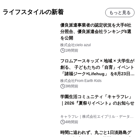
ライフスタイルの新着
もっと見る
優良派遣事業者の認定状況を大手8社
分照合、優良派遣会社ランキング6選
を公開
株式会社cielo azul
1時間前
フロムアースキッズ × 地域 × 大学生が
創る、 子どもたちの「自育」イベント
「諸福ジーク×Lifehug」 を8月23日
(日)開催
株式会社From Earth Kids
3時間前
学園生活コミュニティ「キャラフレ」
｜2026『夏祭りイベント』のお知らせ
キャラフレ｜株式会社エイプリル・データ・
デザインズ
4時間前
時間に追われず、丸ごと1日淡路島グ