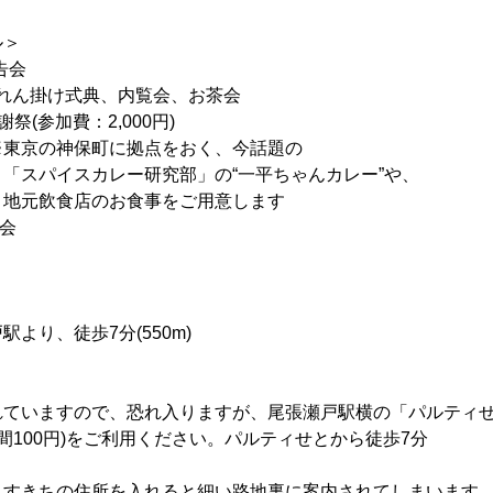
ル＞
報告会
0 ：のれん掛け式典、内覧会、お茶会
：感謝祭(参加費：2,000円)
町に拠点をおく、今話題の
ー研究部」の“一平ちゃんカレー”や、
お食事をご用意します
会
より、徒歩7分(550m)
ていますので、恐れ入りますが、尾張瀬戸駅横の「パルティせ
間100円)をご利用ください。パルティせとから徒歩7分
ますきちの住所を入れると細い路地裏に案内されてしまいます