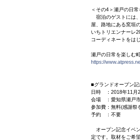
＜その4＞瀬戸の日
宿泊のゲストには、
屋、路地にある窯垣の
いちトリエンナーレ2
コーディネートをは
瀬戸の日常を楽しむ
https://www.atpress.
■グランドオープン記
日時 ：2018年11月24
会場 ：愛知県瀬戸市
参加費：無料(感謝祭
予約 ：不要
オープン記念イベン
定です。取材をご希望