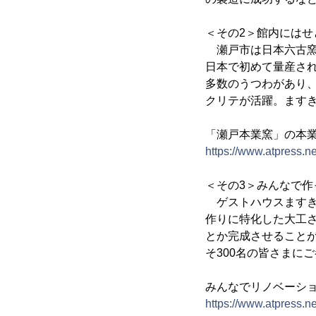
＜その2＞館内には
瀬戸市は日本六古窯(
日本で初めて量産さ
多数のうつわがあり
クリテが活躍。ます
「瀬戸本業窯」の本
https://www.atpress.
＜その3＞みんなで作
ゲストハウスますき
作りに特化した大工
とか完成させること
そ300名の皆さまに
みんなでリノベーシ
https://www.atpress.