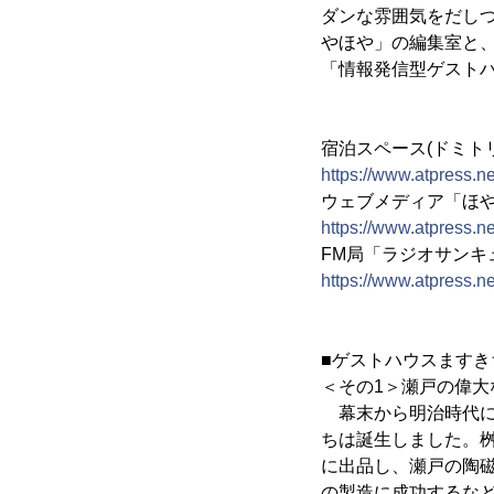
ダンな雰囲気をだし
やほや」の編集室と
「情報発信型ゲスト
宿泊スペース(ドミト
https://www.atpress.
ウェブメディア「ほ
https://www.atpress.
FM局「ラジオサンキ
https://www.atpress.
■ゲストハウスますき
＜その1＞瀬戸の偉大
幕末から明治時代に
ちは誕生しました。桝
に出品し、瀬戸の陶
の製造に成功するな