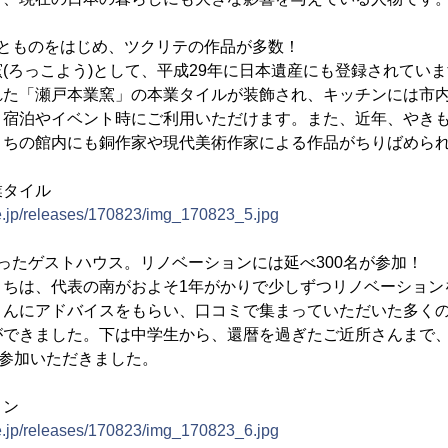
せとものをはじめ、ツクリテの作品が多数！
ろっこよう)として、平成29年に日本遺産にも登録されてい
れた「瀬戸本業窯」の本業タイルが装飾され、キッチンには市
、宿泊やイベント時にご利用いただけます。また、近年、やき
きちの館内にも銅作家や現代美術作家による作品がちりばめら
業タイル
ne.jp/releases/170823/img_170823_5.jpg
ったゲストハウス。リノベーションには延べ300名が参加！
ちは、代表の南がおよそ1年がかりで少しずつリノベーション
さんにアドバイスをもらい、口コミで集まっていただいた多く
ができました。下は中学生から、還暦を過ぎたご近所さんまで
ご参加いただきました。
ョン
ne.jp/releases/170823/img_170823_6.jpg