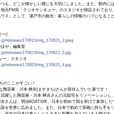
つつも、どこか懐かしい感じを大切にしました。また、館内に
、地元FM局「ラジオサンキュー」のスタジオが併設されており
ハウス」として、瀬戸市の観光・暮らしの情報のハブになるこ
リー)
ne.jp/releases/170823/img_170823_2.jpeg
やほや」編集室
ne.jp/releases/170823/img_170823_3.jpg
ュー」スタジオ
ne.jp/releases/170823/img_170823_4.jpg
ちのここがすごい！
な陶芸家・川本 桝吉(ますきち)さんが昔住んでいた家です！
活躍した陶芸家・川本 桝吉さんの元邸宅をリノベーションし
吉さんは、明治6(1873)年、日本が初めて国を挙げて参加し
磁器を世界に広めました。また、日本で初めて茶碗に持ち手を
ど、現在の日本の暮らしにも大きな影響を与えている人物です