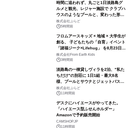
時間に追われず、丸ごと1日淡路島グ
ルメと観光、レジャー施設で クラブハ
ウスのようなプールと、変わった形の
2
サウナも 「THE BOXY AWAJI」のお
株式会社ぷらど
得な素泊まり連泊プランで
5時間前
フロムアースキッズ × 地域 × 大学生が
創る、 子どもたちの「自育」イベント
「諸福ジーク×Lifehug」 を8月23日
3
(日)開催
株式会社From Earth Kids
3時間前
淡路島の一棟貸しヴィラを2泊、"私た
ちだけ"の別荘に 1日1組・最大8名
様、プールとサウナとジェットバス付
4
きで Villa Mon Temps AWAJIの連泊
株式会社ぷらど
素泊りプラン
11時間前
デスクにハイエースがやってきた。
「ハイエース型ふせんホルダー」
Amazonで予約販売開始
5
CAMSHOP.JP
11時間前