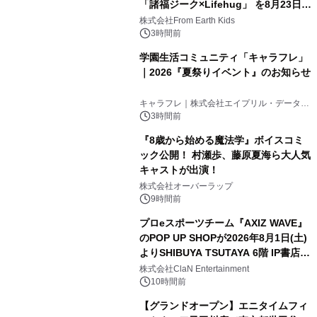
「諸福ジーク×Lifehug」 を8月23日
(日)開催
株式会社From Earth Kids
3時間前
学園生活コミュニティ「キャラフレ」
｜2026『夏祭りイベント』のお知らせ
キャラフレ｜株式会社エイプリル・データ・
デザインズ
3時間前
『8歳から始める魔法学』ボイスコミ
ック公開！ 村瀬歩、藤原夏海ら大人気
キャストが出演！
株式会社オーバーラップ
9時間前
プロeスポーツチーム『AXIZ WAVE』
のPOP UP SHOPが2026年8月1日(土)
よりSHIBUYA TSUTAYA 6階 IP書店で
開催決定！！
株式会社ClaN Entertainment
10時間前
【グランドオープン】エニタイムフィ