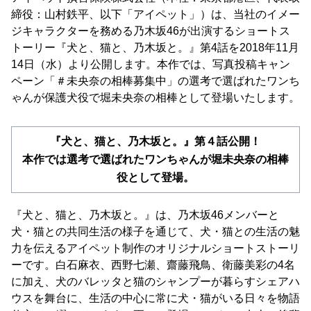
締役：山村鉄平、以下「アイペット」）は、当社のイメー
ジキャラクターを務める乃木坂46が出演するショートス
トーリー『犬と、猫と、乃木坂と。』第4話を2018年11月
14日（水）より公開します。本作では、写真投稿キャン
ペーン「＃未央奈の相棒募集中」の選考で選ばれたワンち
ゃんが保護犬役で堀未央奈の相棒として登場いたします。
『犬と、猫と、乃木坂と。』第４話公開！
本作では選考で選ばれたワンちゃんが堀未央奈の相棒
役として登場。
『犬と、猫と、乃木坂と。』は、乃木坂46メンバーと
犬・猫との共同生活の様子を通じて、犬・猫との生活の魅
力を伝えるアイペット制作のオリジナルショートストーリ
ーです。白石麻衣、西野七瀬、齋藤飛鳥、衛藤美彩の4名
に加え、犬のバレッタと猫のシャンプーが暮らすシェアハ
ウスを舞台に、生活の中心に常に犬・猫がいる日々を物語