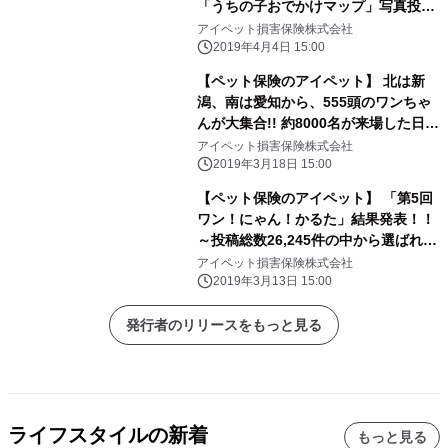
「うちの子おでかけマップ」写真投稿
キャンペーン開始 ～JAL・マンダリン
アイペット損害保険株式会社
ブラザーズとコラボ企画！～
2019年4月4日 15:00
【ペット保険のアイペット】 北は新
潟、南は愛知から、555頭のワンちゃ
んが大集合!! 約8000名が来場した日本
最大級のドッグマラソン 「アイペット
アイペット損害保険株式会社
うちの子HAPPYマラソン 2019」結果
2019年3月18日 15:00
発表
【ペット保険のアイペット】 「第5回
ワン！にゃん！かるた」結果発表！！
～投稿総数26,245件の中から選ばれた
46作品を公開～
アイペット損害保険株式会社
2019年3月13日 15:00
発行者のリリースをもっと見る
ライフスタイルの新着
もっと見る