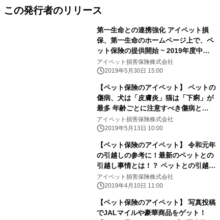
この発行者のリリース
第一生命との連携強化 アイペット損
保、第一生命のホームページ上で、ペ
ット保険の提供開始 ~ 2019年度中の
本格展開にむけ、先行スタート～
アイペット損害保険株式会社
2019年5月30日 15:00
【ペット保険のアイペット】 ペットの
傷病、犬は「皮膚炎」猫は「下痢」が
最多 年齢ごとに注意すべき傷病と
は！？ ～ペットの保険金請求が多い傷
アイペット損害保険株式会社
病のランキング2019～
2019年5月13日 10:00
【ペット保険のアイペット】 令和元年
の引越しの参考に！最新のペットとの
引越し事情とは！？ ペットとの引越し
で最も大変なことは一体なに！？ ～ペ
アイペット損害保険株式会社
ットとの引越しに関する調査～
2019年4月10日 11:00
【ペット保険のアイペット】 写真投稿
でJALマイルや豪華商品をゲット！