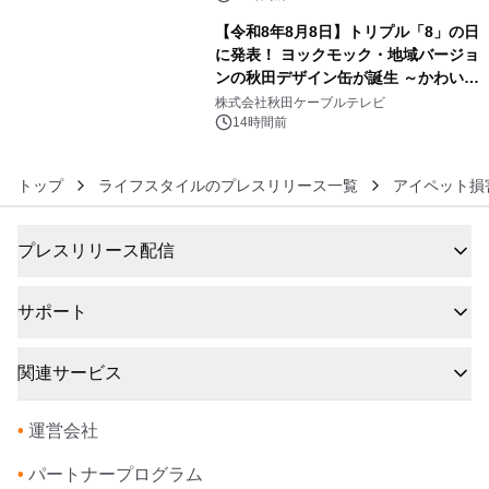
【令和8年8月8日】トリプル「8」の日
に発表！ ヨックモック・地域バージョ
ンの秋田デザイン缶が誕生 ～かわいい
6
秋田犬の子犬と秋田の四季と名所を巡
株式会社秋田ケーブルテレビ
るパッケージ～ 9月1日(火)秋田県内で
14時間前
販売開始
トップ
ライフスタイルのプレスリリース一覧
アイペット損
プレスリリース配信
サポート
関連サービス
•
運営会社
•
パートナープログラム