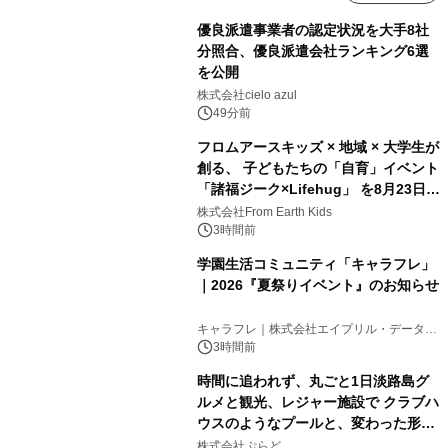
優良派遣事業者の認定状況を大手8社
分照合、優良派遣会社ランキング6選
を公開
株式会社cielo azul
49分前
フロムアースキッズ × 地域 × 大学生が
創る、 子どもたちの「自育」イベント
「諸福ジーク×Lifehug」 を8月23日
(日)開催
株式会社From Earth Kids
3時間前
学園生活コミュニティ「キャラフレ」
｜2026『夏祭りイベント』のお知らせ
キャラフレ｜株式会社エイプリル・データ・
デザインズ
3時間前
時間に追われず、丸ごと1日淡路島グ
ルメと観光、レジャー施設で クラブハ
ウスのようなプールと、変わった形の
サウナも 「THE BOXY AWAJI」のお
株式会社ぷらど