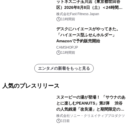
ットネス二子玉川店（東京都世田谷
区）2026年8月8日（土）＜24時間年
中無休のフィットネスジム＞
株式会社Fast Fitness Japan
11時間前
デスクにハイエースがやってきた。
「ハイエース型ふせんホルダー」
Amazonで予約販売開始
CAMSHOP.JP
11時間前
エンタメの新着をもっと見る
人気のプレスリリース
スヌーピーの湯が登場！ 「サウナのあ
とに楽しむPEANUTS」第2弾 渋谷
の人気銭湯「改良湯」と期間限定のコ
1
ラボレーション サウナイキタイコラ
株式会社ソニー・クリエイティブプロダクツ
ボグッズも発売決定！
1日前