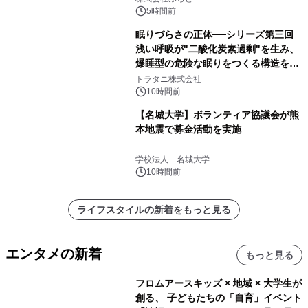
得な素泊まり連泊プランで
5時間前
眠りづらさの正体──シリーズ第三回
浅い呼吸が"二酸化炭素過剰"を生み、
爆睡型の危険な眠りをつくる構造を解
説
トラタニ株式会社
10時間前
【名城大学】ボランティア協議会が熊
本地震で募金活動を実施
学校法人 名城大学
10時間前
ライフスタイルの新着をもっと見る
エンタメの新着
もっと見る
フロムアースキッズ × 地域 × 大学生が
創る、 子どもたちの「自育」イベント