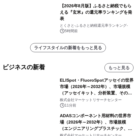
【2026年8月版】ふるさと納税でもら
える『玄米』の還元率ランキングを発
表
とくさと-ふるさと納税還元率ランキング-
5時間前
ライフスタイルの新着をもっと見る
ビジネスの新着
もっと見る
ELISpot・FluoroSpotアッセイの世界
市場（2026年～2032年）、市場規模
（アッセイキット、分析装置、その
他）・分析レポートを発表
株式会社マーケットリサーチセンター
11分前
ADASコンポーネント用材料の世界市
場（2026年～2032年）、市場規模
（エンジニアリングプラスチック、RF
および誘電体材料、光学・カバー材
株式会社マーケットリサーチセンター