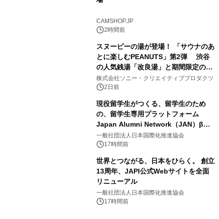
3
CAMSHOP.JP
2時間前
スヌーピーの湯が登場！ 「サウナのあ
とに楽しむPEANUTS」第2弾 渋谷
の人気銭湯「改良湯」と期間限定のコ
4
ラボレーション サウナイキタイコラ
株式会社ソニー・クリエイティブプロダクツ
ボグッズも発売決定！
2日前
現役留学生がつくる、留学生のため
の、留学生専用プラットフォーム
Japan Alumni Network（JAN）β版
5
をリリース
一般社団法人日本国際化推進協会
17時間前
世界とつながる、日本をひらく。 創立
13周年、JAPI公式Webサイトを全面
リニューアル
6
一般社団法人日本国際化推進協会
17時間前