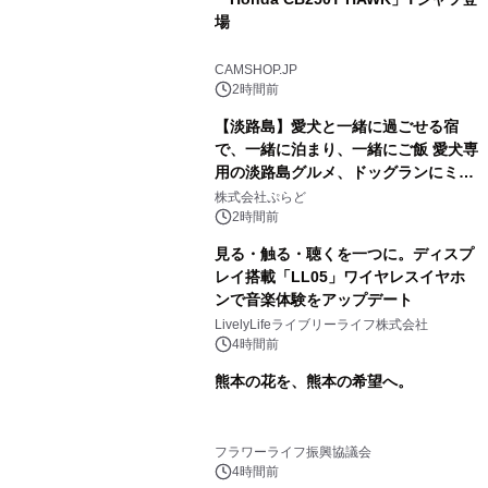
場
CAMSHOP.JP
2時間前
【淡路島】愛犬と一緒に過ごせる宿
で、一緒に泊まり、一緒にご飯 愛犬専
用の淡路島グルメ、ドッグランにミニ
プール グランピングとトレーラーハウ
株式会社ぷらど
スの2施設で
2時間前
見る・触る・聴くを一つに。ディスプ
レイ搭載「LL05」ワイヤレスイヤホ
ンで音楽体験をアップデート
LivelyLifeライブリーライフ株式会社
4時間前
熊本の花を、熊本の希望へ。
フラワーライフ振興協議会
4時間前