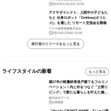
2021年12月14日 15:00
アクサダイレクト、入院中の子どもた
ちと 分身ロボット「OriHime(オリヒ
メ)」を通した リモート交流会を開催
アクサ損害保険株式会社
2021年12月8日 15:00
発行者のリリースをもっと見る
ライフスタイルの新着
もっと見る
築37年の軽量鉄骨造戸建てをフルリノ
ベーション！内と外をつなぐ「土間リ
ビング」で新たな暮らしを叶えた施工
事例を株式会社アースが公開
株式会社アース
1時間前
「Honda CB250T HAWK」Tシャツ登