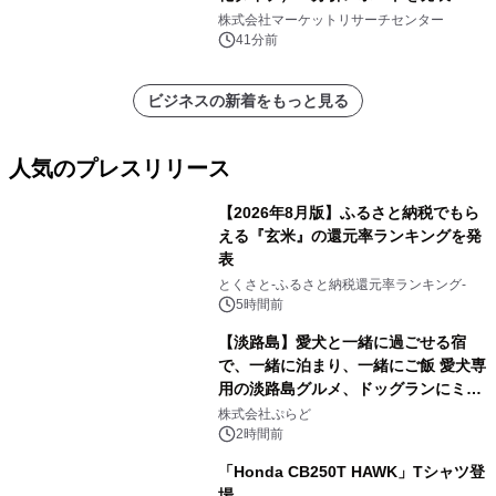
株式会社マーケットリサーチセンター
41分前
ビジネスの新着をもっと見る
人気のプレスリリース
【2026年8月版】ふるさと納税でもら
える『玄米』の還元率ランキングを発
表
1
とくさと-ふるさと納税還元率ランキング-
5時間前
【淡路島】愛犬と一緒に過ごせる宿
で、一緒に泊まり、一緒にご飯 愛犬専
用の淡路島グルメ、ドッグランにミニ
2
プール グランピングとトレーラーハウ
株式会社ぷらど
スの2施設で
2時間前
「Honda CB250T HAWK」Tシャツ登
場