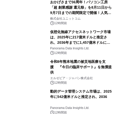
おかげさまで36周年！パソコン工房
「超 創業感謝 還元祭」を8月11日から
9月7日までの期間限定で開催！人気の
ゲーミングPCや高性能ノートPCなど
株式会社ユニットコム
対象iiyama PCのご購入で最大3万円分
12時間前
相当を還元
仮想化無線アクセスネットワーク市場
は、2025年に217億米ドルと推定さ
れ、2036年までに1,457億米ドルに達
すると予測されており、予測期間
Panorama Data Insights Ltd.
（2026年～2036年）
12時間前
令和8年熊本地震の被災地医療を支
援 『今日の臨床サポート』を無償提
供
エルゼビア・ジャパン株式会社
12時間前
動的データ管理システム市場は、2025
年に542億米ドルと推定され、2036
Panorama Data Insights Ltd.
12時間前