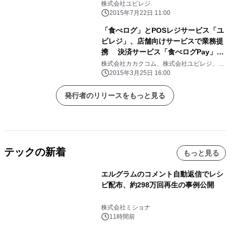
株式会社ユビレジ
2015年7月22日 11:00
「食べログ」とPOSレジサービス「ユ
ビレジ」、店舗向けサービスで業務提
携 決済サービス「食べログPay」で
連携、iPadでクレジット決済が簡単
株式会社カカクコム、株式会社ユビレジ、ベ
リトランス株式会社
に 食べログ有料サービスとユビレジ
2015年3月25日 16:00
の両方利用で、お得なキャンペーンを
実施
発行者のリリースをもっと見る
テックの新着
もっと見る
エルグラムのコメント自動返信でレシ
ピ配布、約298万回再生の事例公開
株式会社ミショナ
11時間前