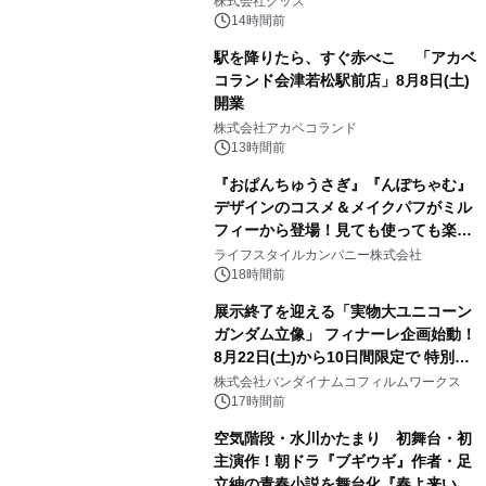
株式会社グッズ
14時間前
駅を降りたら、すぐ赤べこ 「アカベ
コランド会津若松駅前店」8月8日(土)
開業
3
株式会社アカベコランド
13時間前
『おぱんちゅうさぎ』『んぽちゃむ』
デザインのコスメ＆メイクパフがミル
フィーから登場！見ても使っても楽し
4
い、ポップでキュートなコレクショ
ライフスタイルカンパニー株式会社
ン。
18時間前
展示終了を迎える「実物大ユニコーン
ガンダム立像」 フィナーレ企画始動！
8月22日(土)から10日間限定で 特別映
5
像『UNICORN GUNDAM Statue ―
株式会社バンダイナムコフィルムワークス
BEYOND POSSIBILITY ―』を上映！
17時間前
空気階段・水川かたまり 初舞台・初
主演作！朝ドラ『ブギウギ』作者・足
立紳の青春小説を舞台化『春よ来い、