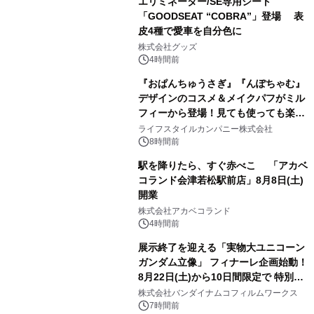
エリミネーター/SE専用シート
「GOODSEAT “COBRA”」登場 表
皮4種で愛車を自分色に
2
株式会社グッズ
4時間前
『おぱんちゅうさぎ』『んぽちゃむ』
デザインのコスメ＆メイクパフがミル
フィーから登場！見ても使っても楽し
3
い、ポップでキュートなコレクショ
ライフスタイルカンパニー株式会社
ン。
8時間前
駅を降りたら、すぐ赤べこ 「アカベ
コランド会津若松駅前店」8月8日(土)
開業
4
株式会社アカベコランド
4時間前
展示終了を迎える「実物大ユニコーン
ガンダム立像」 フィナーレ企画始動！
8月22日(土)から10日間限定で 特別映
5
像『UNICORN GUNDAM Statue ―
株式会社バンダイナムコフィルムワークス
BEYOND POSSIBILITY ―』を上映！
7時間前