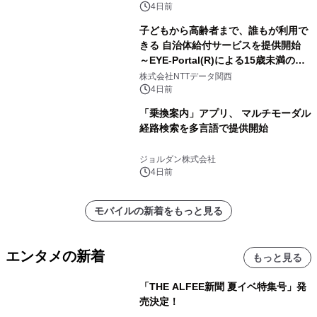
4日前
子どもから高齢者まで、誰もが利用で
きる 自治体給付サービスを提供開始
～EYE-Portal(R)による15歳未満の本
人認証と デジタルデバイド対策で実現
株式会社NTTデータ関西
～
4日前
「乗換案内」アプリ、 マルチモーダル
経路検索を多言語で提供開始
ジョルダン株式会社
4日前
モバイルの新着をもっと見る
エンタメの新着
もっと見る
「THE ALFEE新聞 夏イベ特集号」発
売決定！