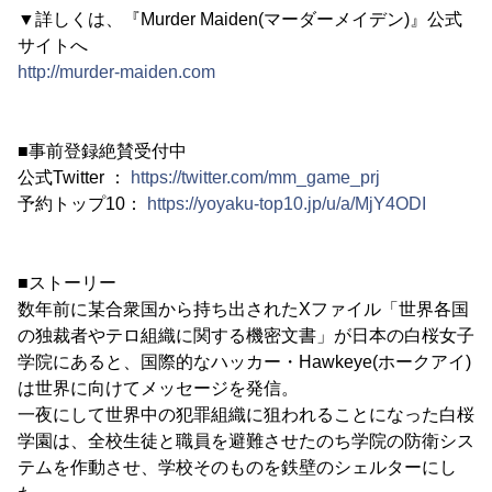
▼詳しくは、『Murder Maiden(マーダーメイデン)』公式
サイトへ
http://murder-maiden.com
■事前登録絶賛受付中
公式Twitter ：
https://twitter.com/mm_game_prj
予約トップ10：
https://yoyaku-top10.jp/u/a/MjY4ODI
■ストーリー
数年前に某合衆国から持ち出されたXファイル「世界各国
の独裁者やテロ組織に関する機密文書」が日本の白桜女子
学院にあると、国際的なハッカー・Hawkeye(ホークアイ)
は世界に向けてメッセージを発信。
一夜にして世界中の犯罪組織に狙われることになった白桜
学園は、全校生徒と職員を避難させたのち学院の防衛シス
テムを作動させ、学校そのものを鉄壁のシェルターにし