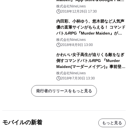
ストアにて配信開始！！
株式会社NineLives
2018年12月26日 17:30
内田彩、小林ゆう、悠木碧など人気声
優の直筆サインがもらえる！ コマンド
バトルRPG『Murder Maiden』が
Twitter企画を開始
株式会社NineLives
2018年8月9日 13:00
かわいい女子高生が迫りくる敵をなぎ
倒すコマンドバトルRPG 『Murder
Maiden(マーダーメイデン)』事前登録
開始！
株式会社NineLives
2018年7月30日 13:30
発行者のリリースをもっと見る
モバイルの新着
もっと見る