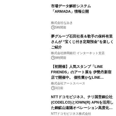
市場データ解析システム
「ARMADA」情報公開
株式会社なみき
5時間前
夢グループ石田社長＆歌手の保科有里
さんが “宝くじ付き定期預金”を楽しく
ご紹介
株式会社静岡銀行 インターネット支店
9時間前
【初開催】人気スタンプ「LINE
FRIENDS」のアート展を 伊勢丹新宿
店で開催中。 個性豊かなLINE
FRIENDSの仲間たちが インテリアア
株式会社アートスペース
ートとして新たな魅力を発信。
3日前
NTTドコモビジネス、チリ国営銅公社
(CODELCO)とIOWN(R) APNを活用し
た銅鉱山遠隔オペレーション高度化に
向けた調査・実証を開始
NTTドコモビジネス株式会社