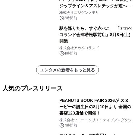
ジップライン＆アスレチックが遊べる
のは今年が最後！ 「ラスト！ドキがム
株式会社ニジゲンノモリ
ネムネ～大作戦！」始動
3時間前
駅を降りたら、すぐ赤べこ 「アカベ
コランド会津若松駅前店」8月8日(土)
開業
株式会社アカベコランド
4時間前
エンタメの新着をもっと見る
人気のプレスリリース
PEANUTS BOOK FAIR 2026が スヌ
ーピーの誕生日の8月10日より 全国の
書店123店舗で開催！
1
株式会社ソニー・クリエイティブプロダクツ
7時間前