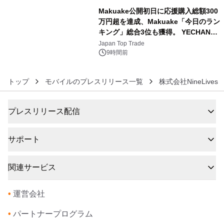
Makuake公開初日に応援購入総額300
万円超を達成、Makuake「今日のラン
キング」総合3位も獲得。 YECHAN音
6
浴シンギングボウル第2弾の大型サイ
Japan Top Trade
ズ（XL・2XL・3XL）を先行販売中
9時間前
トップ
モバイルのプレスリリース一覧
株式会社NineLives
プレスリリース配信
サポート
関連サービス
•
運営会社
•
パートナープログラム