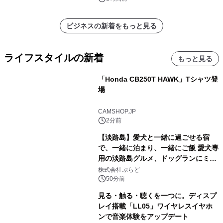
ビジネスの新着をもっと見る
ライフスタイルの新着
もっと見る
「Honda CB250T HAWK」Tシャツ登
場
CAMSHOP.JP
2分前
【淡路島】愛犬と一緒に過ごせる宿
で、一緒に泊まり、一緒にご飯 愛犬専
用の淡路島グルメ、ドッグランにミニ
プール グランピングとトレーラーハウ
株式会社ぷらど
スの2施設で
50分前
見る・触る・聴くを一つに。ディスプ
レイ搭載「LL05」ワイヤレスイヤホ
ンで音楽体験をアップデート