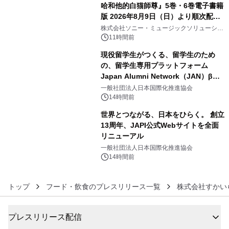
哈和他的白猫師尊』5巻・6巻電子書籍
版 2026年8月9日（日）より順次配信
4
開始
株式会社ソニー・ミュージックソリューショ
ンズ
11時間前
現役留学生がつくる、留学生のため
の、留学生専用プラットフォーム
Japan Alumni Network（JAN）β版
5
をリリース
一般社団法人日本国際化推進協会
14時間前
世界とつながる、日本をひらく。 創立
13周年、JAPI公式Webサイトを全面
リニューアル
6
一般社団法人日本国際化推進協会
14時間前
トップ
フード・飲食のプレスリリース一覧
株式会社すかい
プレスリリース配信