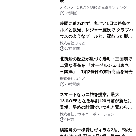
表
とくさと-ふるさと納税還元率ランキング-
3時間前
時間に追われず、丸ごと1日淡路島グ
ルメと観光、レジャー施設で クラブハ
ウスのようなプールと、変わった形の
サウナも 「THE BOXY AWAJI」のお
株式会社ぷらど
得な素泊まり連泊プランで
17時間前
北前船の歴史が息づく港町・三国湊で
上質な滞在を 「オーベルジュほまち
三國湊」 1泊2食付の旅行商品を発売
株式会社ぷらど
23時間前
スマートなカニ旅を提案。最大
13％OFFとなる早割120日前が新たに
登場。早めの計画でいつもと変わらぬ
大人の冬旅を。ー夕日ヶ浦温泉「佳松
株式会社アウルコーポレーション
苑 別邸ふうか」ー
1日前
淡路島の一棟貸しヴィラを2泊、"私た