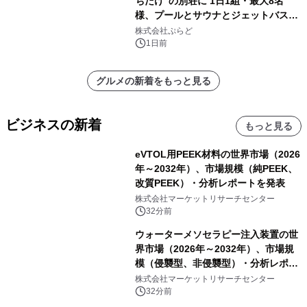
ちだけ"の別荘に 1日1組・最大8名
様、プールとサウナとジェットバス付
きで Villa Mon Temps AWAJIの連泊
株式会社ぷらど
素泊りプラン
1日前
グルメの新着をもっと見る
ビジネスの新着
もっと見る
eVTOL用PEEK材料の世界市場（2026
年～2032年）、市場規模（純PEEK、
改質PEEK）・分析レポートを発表
株式会社マーケットリサーチセンター
32分前
ウォーターメソセラピー注入装置の世
界市場（2026年～2032年）、市場規
模（侵襲型、非侵襲型）・分析レポー
トを発表
株式会社マーケットリサーチセンター
32分前