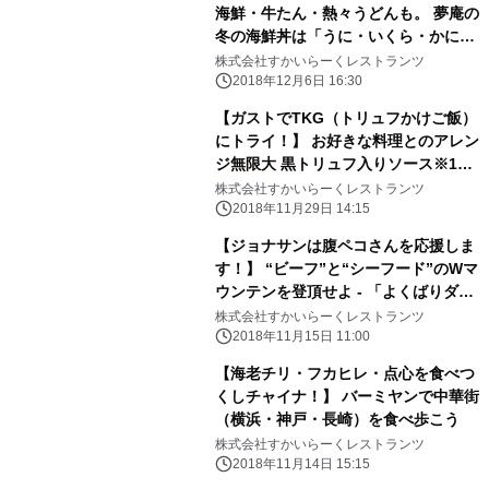
海鮮・牛たん・熱々うどんも。 夢庵の
冬の海鮮丼は「うに・いくら・かに」
全部のせ！
株式会社すかいらーくレストランツ
2018年12月6日 16:30
【ガストでTKG（トリュフかけご飯）
にトライ！】 お好きな料理とのアレン
ジ無限大 黒トリュフ入りソース※1
で“無限トリュフ”を楽しもう！
株式会社すかいらーくレストランツ
2018年11月29日 14:15
【ジョナサンは腹ペコさんを応援しま
す！】 “ビーフ”と“シーフード”のWマ
ウンテンを登頂せよ - 「よくばりダイ
ニング」フェア開催 -
株式会社すかいらーくレストランツ
2018年11月15日 11:00
【海老チリ・フカヒレ・点心を食べつ
くしチャイナ！】 バーミヤンで中華街
（横浜・神戸・長崎）を食べ歩こう
株式会社すかいらーくレストランツ
2018年11月14日 15:15