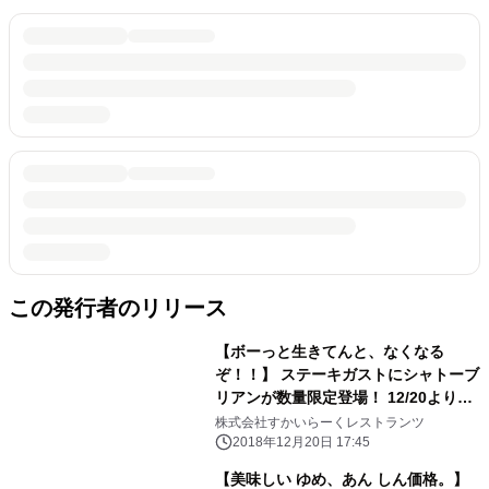
この発行者のリリース
【ボーっと生きてんと、なくなる
ぞ！！】 ステーキガストにシャトーブ
リアンが数量限定登場！ 12/20より
「フィレステーキ」フェア開催
株式会社すかいらーくレストランツ
2018年12月20日 17:45
【美味しい ゆめ、あん しん価格。】