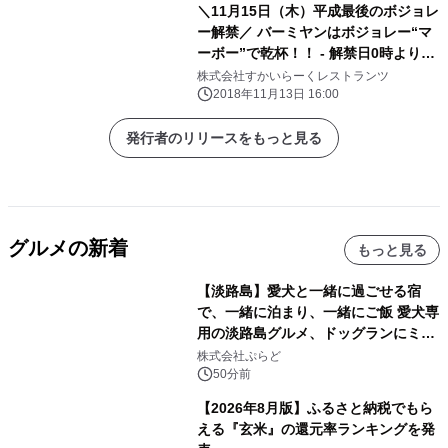
＼11月15日（木）平成最後のボジョレ
ー解禁／ バーミヤンはボジョレー“マ
ーボー”で乾杯！！ - 解禁日0時よりボ
ジョレーヌーボーと麻婆豆腐のセット
株式会社すかいらーくレストランツ
を販売開始 -
2018年11月13日 16:00
発行者のリリースをもっと見る
グルメの新着
もっと見る
【淡路島】愛犬と一緒に過ごせる宿
で、一緒に泊まり、一緒にご飯 愛犬専
用の淡路島グルメ、ドッグランにミニ
プール グランピングとトレーラーハウ
株式会社ぷらど
スの2施設で
50分前
【2026年8月版】ふるさと納税でもら
える『玄米』の還元率ランキングを発