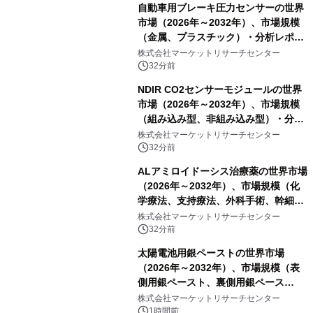
自動車用ブレーキ圧力センサーの世界
市場（2026年～2032年）、市場規模
（金属、プラスチック）・分析レポー
トを発表
株式会社マーケットリサーチセンター
32分前
NDIR CO2センサーモジュールの世界
市場（2026年～2032年）、市場規模
（組み込み型、非組み込み型）・分析
レポートを発表
株式会社マーケットリサーチセンター
32分前
ALアミロイドーシス治療薬の世界市場
（2026年～2032年）、市場規模（化
学療法、支持療法、外科手術、幹細胞
移植、標的療法）・分析レポートを発
株式会社マーケットリサーチセンター
表
32分前
太陽電池用銀ペーストの世界市場
（2026年～2032年）、市場規模（表
側用銀ペースト、裏側用銀ペース
ト）・分析レポートを発表
株式会社マーケットリサーチセンター
1時間前