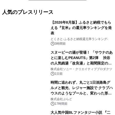
人気のプレスリリース
【2026年8月版】ふるさと納税でもら
える『玄米』の還元率ランキングを発
表
1
とくさと-ふるさと納税還元率ランキング-
3時間前
スヌーピーの湯が登場！ 「サウナのあ
とに楽しむPEANUTS」第2弾 渋谷
の人気銭湯「改良湯」と期間限定のコ
2
ラボレーション サウナイキタイコラ
株式会社ソニー・クリエイティブプロダクツ
ボグッズも発売決定！
1日前
時間に追われず、丸ごと1日淡路島グ
ルメと観光、レジャー施設で クラブハ
ウスのようなプールと、変わった形の
3
サウナも 「THE BOXY AWAJI」のお
株式会社ぷらど
得な素泊まり連泊プランで
17時間前
大人気中国BLファンタジー小説 『二