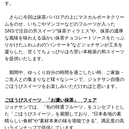
す。
さらに今回は抹茶ババロアの上にマスカルポーネクリー
ムをのせ、いちごやマンゴーなどのフルーツが入った
SNSで注目の升スイーツ“抹茶ティラミス”や、抹茶の濃厚
な風味を味わえる温かい抹茶チョコレートソースをたっぷ
りかけたふわふわの“パンケーキ”などジョナサンが工夫を
凝らした、甘くてちょっぴりほろ苦い本格派の和スイーツ
を提供いたします。
期間中、ゆっくり自分の時間を過ごしたい時、ご家族・
ご友人との集まりなど様々なシーンで、ジョナサン自慢の
ごほうびスイーツをお楽しみいただければと思います。
ごほうびスイーツ 「お濃い抹茶」 フェア
ジョナサンでは、「旬の特選フルーツ」をコンセプトとし
た「ごほうびスイーツ」を展開しており、“日本各地の素
晴らしい食材”や“素材本来の味を堪能できる”、満足度の高
いラインナップで提供しています。