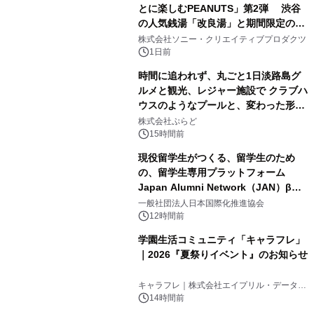
とに楽しむPEANUTS」第2弾 渋谷
の人気銭湯「改良湯」と期間限定のコ
1
ラボレーション サウナイキタイコラ
株式会社ソニー・クリエイティブプロダクツ
ボグッズも発売決定！
1日前
時間に追われず、丸ごと1日淡路島グ
ルメと観光、レジャー施設で クラブハ
ウスのようなプールと、変わった形の
2
サウナも 「THE BOXY AWAJI」のお
株式会社ぷらど
得な素泊まり連泊プランで
15時間前
現役留学生がつくる、留学生のため
の、留学生専用プラットフォーム
Japan Alumni Network（JAN）β版
3
をリリース
一般社団法人日本国際化推進協会
12時間前
学園生活コミュニティ「キャラフレ」
｜2026『夏祭りイベント』のお知らせ
4
キャラフレ｜株式会社エイプリル・データ・
デザインズ
14時間前