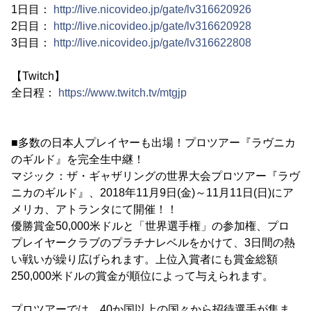
1日目：
http://live.nicovideo.jp/gate/lv316620926
2日目：
http://live.nicovideo.jp/gate/lv316620928
3日目：
http://live.nicovideo.jp/gate/lv316622808
【Twitch】
全日程：
https://www.twitch.tv/mtgjp
■多数の日本人プレイヤーも出場！プロツアー『ラヴニカ
のギルド』を完全生中継！
マジック：ザ・ギャザリングの世界大会プロツアー『ラヴ
ニカのギルド』、2018年11月9日(金)～11月11日(日)にア
メリカ、アトランタにて開催！！
優勝賞金50,000米ドルと「世界選手権」の参加権、プロ
プレイヤークラブのプラチナレベルをかけて、3日間の熱
い戦いが繰り広げられます。上位入賞者にも賞金総額
250,000米ドルの賞金が順位によって与えられます。
プロツアーでは、40か国以上の国々から招待選手が集ま