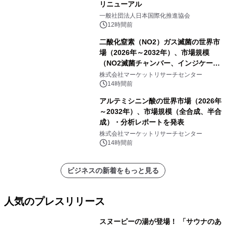
リニューアル
一般社団法人日本国際化推進協会
12時間前
二酸化窒素（NO2）ガス滅菌の世界市
場（2026年～2032年）、市場規模
（NO2滅菌チャンバー、インジケータ
ーおよびモニタリングシステム、その
株式会社マーケットリサーチセンター
他）・分析レポートを発表
14時間前
アルテミシニン酸の世界市場（2026年
～2032年）、市場規模（全合成、半合
成）・分析レポートを発表
株式会社マーケットリサーチセンター
14時間前
ビジネスの新着をもっと見る
人気のプレスリリース
スヌーピーの湯が登場！ 「サウナのあ