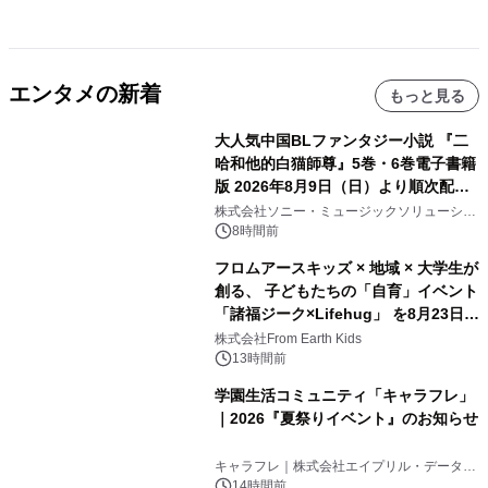
エンタメの新着
もっと見る
大人気中国BLファンタジー小説 『二
哈和他的白猫師尊』5巻・6巻電子書籍
版 2026年8月9日（日）より順次配信
開始
株式会社ソニー・ミュージックソリューショ
ンズ
8時間前
フロムアースキッズ × 地域 × 大学生が
創る、 子どもたちの「自育」イベント
「諸福ジーク×Lifehug」 を8月23日
(日)開催
株式会社From Earth Kids
13時間前
学園生活コミュニティ「キャラフレ」
｜2026『夏祭りイベント』のお知らせ
キャラフレ｜株式会社エイプリル・データ・
デザインズ
14時間前