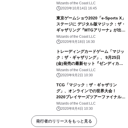
大会レポート
Wizards of the Coast LLC
2020年10月14日 16:45
東京ゲームショウ2020「e-Sports X」
ステージに デジタル版マジック：ザ・
ギャザリング『MTGアリーナ』が出
展！ にじさんじ所属VTuber・プロ選
Wizards of the Coast LLC
手の特別番組や大会決勝など配信
2020年9月18日 16:30
トレーディングカードゲーム「マジッ
ク：ザ・ギャザリング」、 9月25日
(金)発売の最新セット『ゼンディカー
の夜明け』に 歴代の強力な土地カード
Wizards of the Coast LLC
「エクスペディション」を収録！
2020年9月2日 10:30
TCG「マジック：ザ・ギャザリン
グ」、オンラインでの世界大会！
2020プレイヤーズツアーファイナル
大会レポート
Wizards of the Coast LLC
2020年8月4日 10:30
発行者のリリースをもっと見る