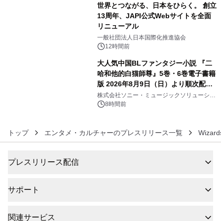
世界とつながる、日本をひらく。 創立
13周年、JAPI公式Webサイトを全面
リニューアル
5
一般社団法人日本国際化推進協会
12時間前
大人気中国BLファンタジー小説 『二
哈和他的白猫師尊』5巻・6巻電子書籍
版 2026年8月9日（日）より順次配信
6
開始
株式会社ソニー・ミュージックソリューショ
ンズ
8時間前
トップ
エンタメ・カルチャーのプレスリリース一覧
Wizard
プレスリリース配信
サポート
関連サービス