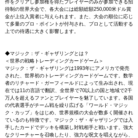
件をクリアし参加権を得たプレイヤーのみが参加できる招
待制の世界大会で、各大会には総額総額250,000米ドル賞
金が上位入賞者に与えられます。また、大会の順位に応じ
て多量のプロ・ポイントが付与され、プロとして活動する
上での待遇に大きく影響します。
◆マジック：ザ・ギャザリングとは？
＜世界の戦略トレーディングカードゲーム＞
マジック：ザ・ギャザリングは1993年にアメリカで発売
された、世界初のトレーディングカードゲームです。数学
者のリチャード・ガーフィールドによって生み出され、現
在では11の言語で翻訳、全世界で70以上の国と地域で2千
万人を超えるファンとプレイヤーを魅了しています。各国
の代表選手がチーム戦を繰り広げる「ワールド・マジッ
ク・カップ」をはじめ、世界規模の大会が数多く開催され
ているのも特徴です。マジック：ザ・ギャザリングでは入
手したカードでデッキを構築し対戦相手と戦います。強大
なクリーチャーを召喚したり、強力な呪文を唱えながら、