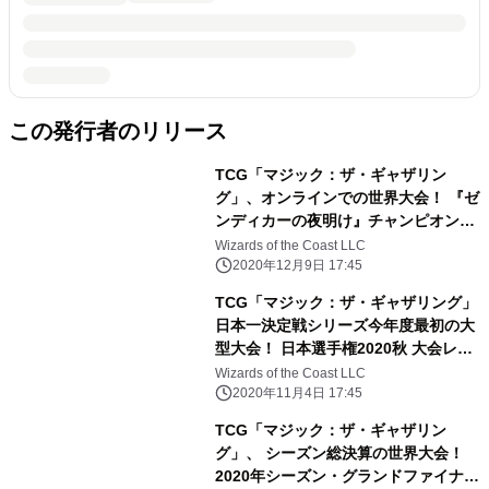
この発行者のリリース
TCG「マジック：ザ・ギャザリン
グ」、オンラインでの世界大会！ 『ゼ
ンディカーの夜明け』チャンピオンシ
ップ 大会レポート
Wizards of the Coast LLC
2020年12月9日 17:45
TCG「マジック：ザ・ギャザリング」
日本一決定戦シリーズ今年度最初の大
型大会！ 日本選手権2020秋 大会レポ
ート
Wizards of the Coast LLC
2020年11月4日 17:45
TCG「マジック：ザ・ギャザリン
グ」、 シーズン総決算の世界大会！
2020年シーズン・グランドファイナル