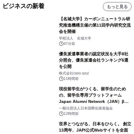
ビジネスの新着
もっと見る
【名城大学】カーボンニュートラル研
究推進機構主催の第11回学内研究交流
会を開催
学校法人 名城大学
47分前
優良派遣事業者の認定状況を大手8社
分照合、優良派遣会社ランキング6選
を公開
株式会社cielo azul
11時間前
現役留学生がつくる、留学生のため
の、留学生専用プラットフォーム
Japan Alumni Network（JAN）β版
をリリース
一般社団法人日本国際化推進協会
12時間前
世界とつながる、日本をひらく。 創立
13周年、JAPI公式Webサイトを全面