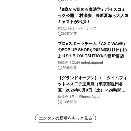
『8歳から始める魔法学』ボイスコミ
ック公開！ 村瀬歩、藤原夏海ら大人気
キャストが出演！
株式会社オーバーラップ
20時間前
プロeスポーツチーム『AXIZ WAVE』
のPOP UP SHOPが2026年8月1日(土)
よりSHIBUYA TSUTAYA 6階 IP書店で
開催決定！！
株式会社ClaN Entertainment
20時間前
【グランドオープン】エニタイムフィ
ットネス二子玉川店（東京都世田谷
区）2026年8月8日（土）＜24時間年
中無休のフィットネスジム＞
株式会社Fast Fitness Japan
21時間前
エンタメの新着をもっと見る