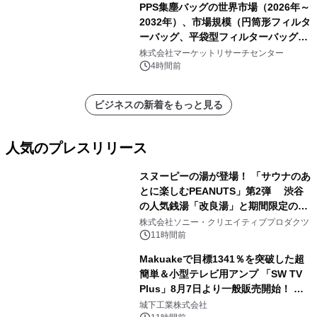
PPS集塵バッグの世界市場（2026年～
2032年）、市場規模（円筒形フィルタ
ーバッグ、平袋型フィルターバッグ、
プリーツフィルターバッグ、その
株式会社マーケットリサーチセンター
他）・分析レポートを発表
4時間前
ビジネスの新着をもっと見る
人気のプレスリリース
スヌーピーの湯が登場！ 「サウナのあ
とに楽しむPEANUTS」第2弾 渋谷
の人気銭湯「改良湯」と期間限定のコ
1
ラボレーション サウナイキタイコラ
株式会社ソニー・クリエイティブプロダクツ
ボグッズも発売決定！
11時間前
Makuakeで目標1341％を突破した超
簡単＆小型テレビ用アンプ 「SW TV
Plus」8月7日より一般販売開始！ ケ
2
ーブル1本つなぐだけ、テレビの音が
城下工業株式会社