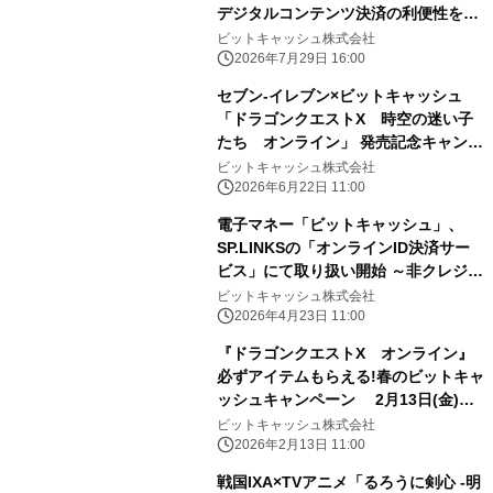
デジタルコンテンツ決済の利便性を大
幅向上
ビットキャッシュ株式会社
2026年7月29日 16:00
セブン‐イレブン×ビットキャッシュ
「ドラゴンクエストX 時空の迷い子
たち オンライン」 発売記念キャンペ
ーンがスタート！
ビットキャッシュ株式会社
2026年6月22日 11:00
電子マネー「ビットキャッシュ」、
SP.LINKSの「オンラインID決済サー
ビス」にて取り扱い開始 ～非クレジッ
トカード・現金派・匿名ニーズに対応
ビットキャッシュ株式会社
し、 オンライン事業者の機会損失を最
2026年4月23日 11:00
小化～
『ドラゴンクエストX オンライン』
必ずアイテムもらえる!春のビットキャ
ッシュキャンペーン 2月13日(金)よ
りスタート!
ビットキャッシュ株式会社
2026年2月13日 11:00
戦国IXA×TVアニメ「るろうに剣心 -明