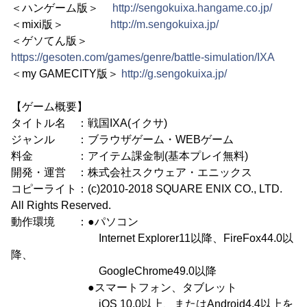
＜ハンゲーム版＞
http://sengokuixa.hangame.co.jp/
＜mixi版＞
http://m.sengokuixa.jp/
＜ゲソてん版＞
https://gesoten.com/games/genre/battle-simulation/IXA
＜my GAMECITY版＞
http://g.sengokuixa.jp/
【ゲーム概要】
タイトル名 ：戦国IXA(イクサ)
ジャンル ：ブラウザゲーム・WEBゲーム
料金 ：アイテム課金制(基本プレイ無料)
開発・運営 ：株式会社スクウェア・エニックス
コピーライト：(c)2010-2018 SQUARE ENIX CO., LTD.
All Rights Reserved.
動作環境 ：●パソコン
Internet Explorer11以降、FireFox44.0以
降、
GoogleChrome49.0以降
●スマートフォン、タブレット
iOS 10.0以上、またはAndroid4.4以上を