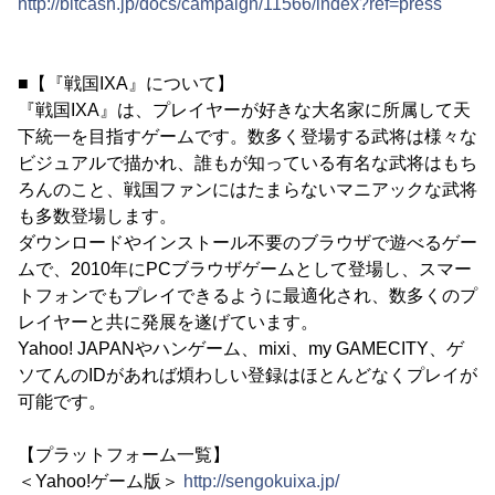
http://bitcash.jp/docs/campaign/11566/index?ref=press
■【『戦国IXA』について】
『戦国IXA』は、プレイヤーが好きな大名家に所属して天
下統一を目指すゲームです。数多く登場する武将は様々な
ビジュアルで描かれ、誰もが知っている有名な武将はもち
ろんのこと、戦国ファンにはたまらないマニアックな武将
も多数登場します。
ダウンロードやインストール不要のブラウザで遊べるゲー
ムで、2010年にPCブラウザゲームとして登場し、スマー
トフォンでもプレイできるように最適化され、数多くのプ
レイヤーと共に発展を遂げています。
Yahoo! JAPANやハンゲーム、mixi、my GAMECITY、ゲ
ソてんのIDがあれば煩わしい登録はほとんどなくプレイが
可能です。
【プラットフォーム一覧】
＜Yahoo!ゲーム版＞
http://sengokuixa.jp/