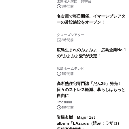
療計画」をテーマに専門監修
医療法人財団 興学会
3時間前
名古屋で毎日開催、イマーシブシアタ
ーの常設施設をオープン！
クローズシアター
3時間前
広島生まれのぷよぷよ 広島企業No.1
の“ぷよぷよ愛”が決定！
広島ホームテレビ
4時間前
高断熱住宅専門誌「だん25」発売！
日々のストレス軽減、暮らしはもっと
自由に
jimosumu
4時間前
岩橋玄樹 Major 1st
album「LAzarus（読み：ラザロ）」