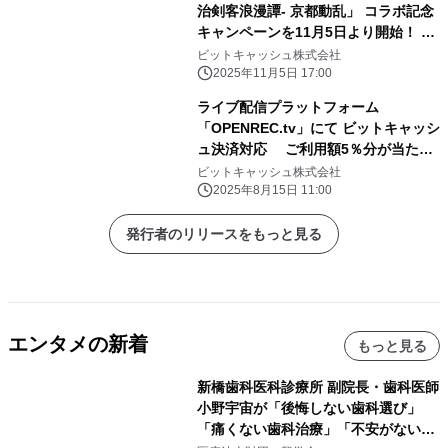
治剣客浪漫譚- 京都動乱」 コラボ記念
キャンペーンを11月5日より開始！ ビ
ットキャッシュのご利用でスピードく
ビットキャッシュ株式会社
じがもれなくもらえる！
2025年11月5日 17:00
ライブ配信プラットフォーム
「OPENREC.tv」にて ビットキャッシ
ュ決済対応 ご利用額5％分が当たる
導入記念キャンペーンを開始
ビットキャッシュ株式会社
2025年8月15日 11:00
発行者のリリースをもっと見る
エンタメの新着
もっと見る
新橋歯科医科診療所 副院長・歯科医師
小野宇宙が「後悔しない歯科選び」
「痛くない歯科治療」「不安がない治