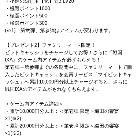
・小姓の隠し玉【化】☆3 LV20
・極選ポイント1000
・極選ポイント500
・極選ポイント300
(※1)：第弐弾、第参弾はアイテムが変わります。
【プレゼント2】ファミリーマート限定！
ビットキャッシュをチャージしてお得！さらに『戦国
IXA』のゲーム内アイテムが必ずもらえる！
第壱弾～第参弾までの各期間中に、ファミリーマートで購
入したビットキャッシュを会員サービス「マイビットキャ
ッシュ」へ累計10,000円分以上チャージすると、さらに
戦国IXAのアイテムがもれなくもらえます。
＜ゲーム内アイテム詳細＞
・累計10,000円分以上：＜第壱弾 限定＞織田の饗宴
×1(※2)
・累計20,000円分以上：＜第壱弾 限定＞織田の饗宴
×1(※2)