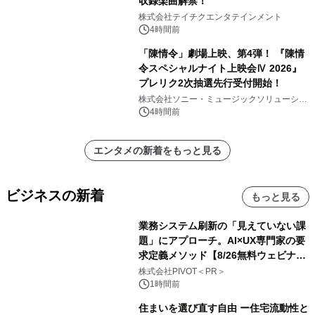
収録楽曲解禁！
株式会社テイチクエンタテインメント
4時間前
「陳情令」劇場上映、第4弾！ 『陳情
令スペシャルナイト上映会Ⅳ 2026』
プレリク2次抽選先行受付開始！
株式会社ソニー・ミュージックソリューショ
ンズ
4時間前
エンタメの新着をもっと見る
ビジネスの新着
もっと見る
業務システム刷新の「見えていない課
題」にアプローチ。AI×UX専門家の要
求定義メソッド【8/26無料ウェビナ
ー】株式会社PIVOT
株式会社PIVOT＜PR＞
1時間前
住まいを選び直す自由 ー住宅流動性と