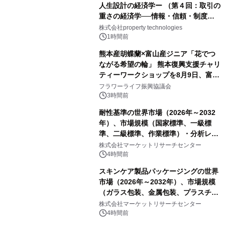
人生設計の経済学ー （第４回：取引の
重さの経済学──情報・信頼・制度を
PropTechはどう組み替えるか）｜
株式会社property technologies
PropTech-Lab
1時間前
熊本産胡蝶蘭×富山産ジニア「花でつ
ながる希望の輪」 熊本復興支援チャリ
ティーワークショップを8月9日、富
山・射水で開催
フラワーライフ振興協議会
3時間前
耐性基準の世界市場（2026年～2032
年）、市場規模（国家標準、一級標
準、二級標準、作業標準）・分析レポ
ートを発表
株式会社マーケットリサーチセンター
4時間前
スキンケア製品パッケージングの世界
市場（2026年～2032年）、市場規模
（ガラス包装、金属包装、プラスチッ
ク包装、その他）・分析レポートを発
株式会社マーケットリサーチセンター
表
4時間前