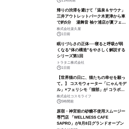
ぐっと豊かに
11時間前
帰りの渋滞を避けて「温泉＆サウナ」
三井アウトレットパーク木更津から車
で約5分 湯舞音 袖ケ浦店が夏フェア
3
メニューを提供
株式会社楽久屋
1日前
眠りづらさの正体──寝ると呼吸が弱
くなる"体の構造"をやさしく解説する
シリーズ第1回
4
トラタニ株式会社
1日前
【世界猫の日に、猫たちの幸せを願っ
て。】 コスモウォーター「にゃんモデ
ル」×フェリシモ「猫部」が コラボキ
5
ャンペーンを実施
株式会社コスモライフ
5時間前
原宿・神宮前の砂糖不使用スムージー
専門店 「WELLNESS CAFE
SAPRO」が8月8日グランドオープン
6