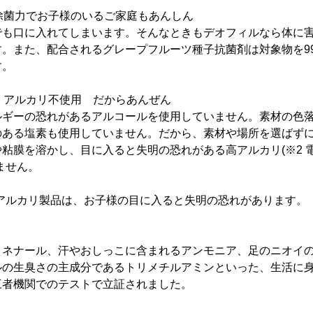
い除菌力でお子様のいるご家庭もあんしん
でも口に入れてしまいます。そんなときもデオフィルなら体に
す。また、配合されるグレープフルーツ種子抗菌剤は対象物を9
す。
素、アルカリ不使用 だからあんぜん
ルギーの恐れがあるアルコールを使用していません。素材の色
のある塩素も使用していません。だから、素材や場所を選ばず
粘膜を溶かし、目に入ると失明の恐れがある高アルカリ(※2 
ません。
る高アルカリ製品は、お子様の目に入ると失明の恐れがあります。
ノネナール、汗やおしっこに含まれるアンモニア、足のニオイ
ルの生臭さの主成分であるトリメチルアミンといった、生活に
三者機関でのテストで立証されました。