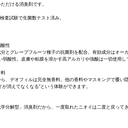
いただける消臭剤です。
物検査試験で生菌数テスト済み。
弱酸性
成分とグレープフルーツ種子の抗菌剤を配合。有効成分はオー
高い弱酸性。皮膚や粘膜を溶かす高アルカリや強酸は一切使用し
香料
から、デオフィルは完全無香料。他の香料やマスキングで覆い
イが消えてなくなる”という体験ができます。
化学分解型」消臭剤だから、一度取れたニオイは二度と戻って