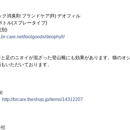
ク消臭剤 ブランドケア(R) デオフィル
 1ボトル(スプレータイプ)
税別)
.br-care.net/toolgoods/deophyll/
汗と足のニオイが混ざった登山靴にも効果があります。猫のオ
価もいただいております。
旬
：
http://brcare.theshop.jp/items/14312207
会社