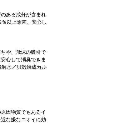
害のある成分が含まれ
9％以上除菌。安心し
落ちや、飛沫の吸引で
に安心して消臭できま
電解水／貝殻焼成カル
の原因物質でもあるイ
身近な嫌なニオイに効