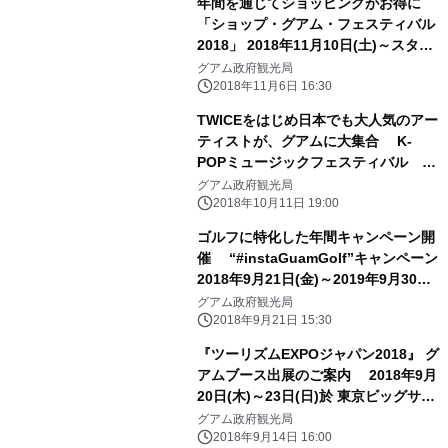
年間を通じてショッピングがお得に
「ショップ・グアム・フェスティバル
2018」 2018年11月10日(土)～スター
ト
グアム政府観光局
2018年11月6日 16:30
TWICEをはじめ日本でも大人気のアー
ティストが、グアムに大集合 K-
POPミュージックフェスティバル 開
催 入場無料！2018年12月1日(土)、
グアム政府観光局
イパオビーチパークにて開催
2018年10月11日 19:00
ゴルフに特化した年間キャンペーン開
催 “#instaGuamGolf”キャンペーン
2018年9月21日(金)～2019年9月30日
(月)
グアム政府観光局
2018年9月21日 15:30
『ツーリズムEXPOジャパン2018』 グ
アムブース出展のご案内 2018年9月
20日(木)～23日(日)於 東京ビッグサイ
ト
グアム政府観光局
2018年9月14日 16:00