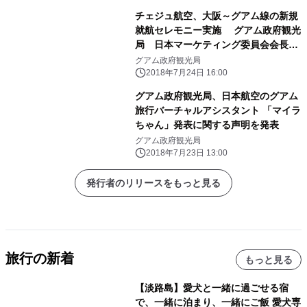
チェジュ航空、大阪～グアム線の新規
就航セレモニー実施 グアム政府観光
局 日本マーケティング委員会会長、
ミス・グアムも参加
グアム政府観光局
2018年7月24日 16:00
グアム政府観光局、日本航空のグアム
旅行バーチャルアシスタント 「マイラ
ちゃん」発表に関する声明を発表
グアム政府観光局
2018年7月23日 13:00
発行者のリリースをもっと見る
旅行の新着
もっと見る
【淡路島】愛犬と一緒に過ごせる宿
で、一緒に泊まり、一緒にご飯 愛犬専