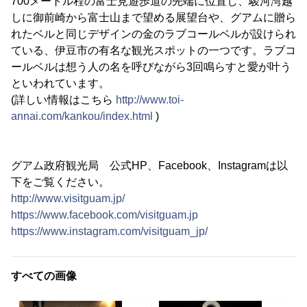
700メートル程の富士見遊歩道の先端に位置し、駿河湾越
しに御前崎から富士山まで望める展望台や、グアムに贈ら
れたベルと同じデザインの金のラブコールベルが設けられ
ている、伊豆市の有名な観光スポットの一つです。ラブコ
ールベルは想う人の名を呼びながら3回鳴らすと愛が叶う
といわれています。
(詳しい情報はこちら
http://www.toi-
annai.com/kankou/index.html
)
グアム政府観光局 公式HP、Facebook、Instagramは以
下をご覧ください。
http://www.visitguam.jp/
https://www.facebook.com/visitguam.jp
https://www.instagram.com/visitguam_jp/
すべての画像