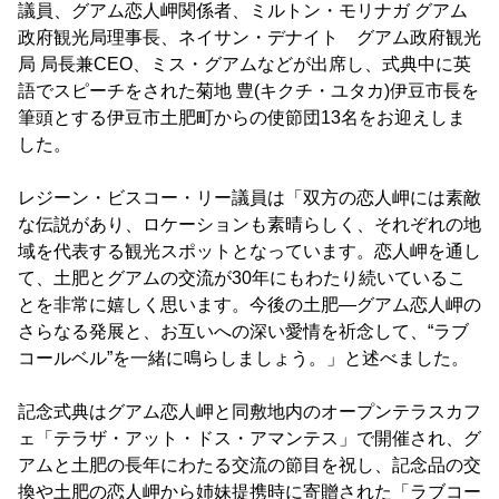
議員、グアム恋人岬関係者、ミルトン・モリナガ グアム
政府観光局理事長、ネイサン・デナイト グアム政府観光
局 局長兼CEO、ミス・グアムなどが出席し、式典中に英
語でスピーチをされた菊地 豊(キクチ・ユタカ)伊豆市長を
筆頭とする伊豆市土肥町からの使節団13名をお迎えしま
した。
レジーン・ビスコー・リー議員は「双方の恋人岬には素敵
な伝説があり、ロケーションも素晴らしく、それぞれの地
域を代表する観光スポットとなっています。恋人岬を通し
て、土肥とグアムの交流が30年にもわたり続いているこ
とを非常に嬉しく思います。今後の土肥―グアム恋人岬の
さらなる発展と、お互いへの深い愛情を祈念して、“ラブ
コールベル”を一緒に鳴らしましょう。」と述べました。
記念式典はグアム恋人岬と同敷地内のオープンテラスカフ
ェ「テラザ・アット・ドス・アマンテス」で開催され、グ
アムと土肥の長年にわたる交流の節目を祝し、記念品の交
換や土肥の恋人岬から姉妹提携時に寄贈された「ラブコー