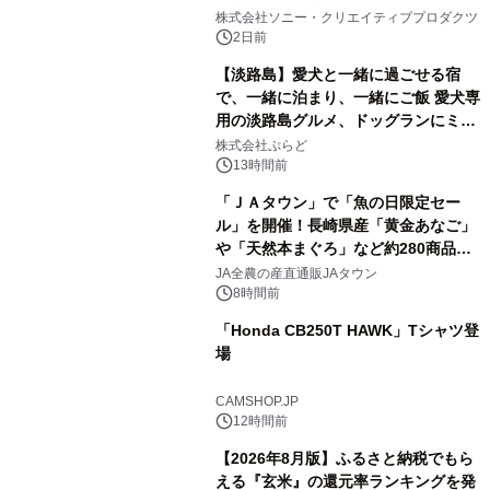
2
ラボレーション サウナイキタイコラ
株式会社ソニー・クリエイティブプロダクツ
ボグッズも発売決定！
2日前
【淡路島】愛犬と一緒に過ごせる宿
で、一緒に泊まり、一緒にご飯 愛犬専
用の淡路島グルメ、ドッグランにミニ
3
プール グランピングとトレーラーハウ
株式会社ぷらど
スの2施設で
13時間前
「ＪＡタウン」で「魚の日限定セー
ル」を開催！長崎県産「黄金あなご」
や「天然本まぐろ」など約280商品を
4
販売！～毎月１０日の定例企画～
JA全農の産直通販JAタウン
8時間前
「Honda CB250T HAWK」Tシャツ登
場
5
CAMSHOP.JP
12時間前
【2026年8月版】ふるさと納税でもら
える『玄米』の還元率ランキングを発