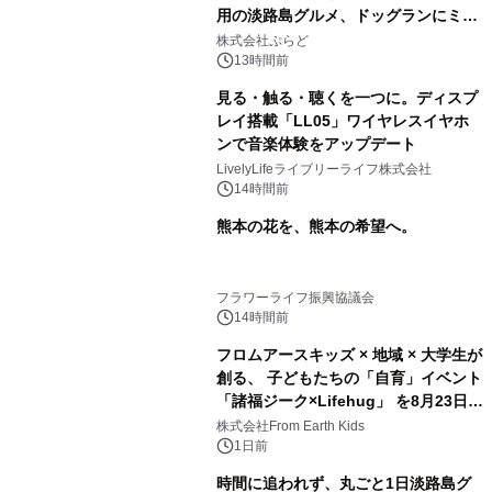
用の淡路島グルメ、ドッグランにミニ
プール グランピングとトレーラーハウ
株式会社ぷらど
スの2施設で
13時間前
見る・触る・聴くを一つに。ディスプ
レイ搭載「LL05」ワイヤレスイヤホ
ンで音楽体験をアップデート
LivelyLifeライブリーライフ株式会社
14時間前
熊本の花を、熊本の希望へ。
フラワーライフ振興協議会
14時間前
フロムアースキッズ × 地域 × 大学生が
創る、 子どもたちの「自育」イベント
「諸福ジーク×Lifehug」 を8月23日
(日)開催
株式会社From Earth Kids
1日前
時間に追われず、丸ごと1日淡路島グ