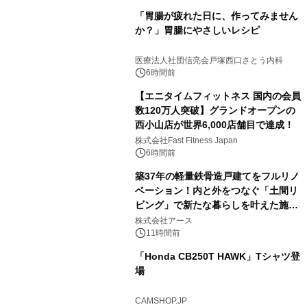
「胃腸が疲れた日に、作ってみません
か？」胃腸にやさしいレシピ
医療法人社団信亮会戸塚西口さとう内科
6時間前
【エニタイムフィットネス 国内の会員
数120万人突破】グランドオープンの
西小山店が世界6,000店舗目で達成！
株式会社Fast Fitness Japan
6時間前
築37年の軽量鉄骨造戸建てをフルリノ
ベーション！内と外をつなぐ「土間リ
ビング」で新たな暮らしを叶えた施工
事例を株式会社アースが公開
株式会社アース
11時間前
「Honda CB250T HAWK」Tシャツ登
場
CAMSHOP.JP