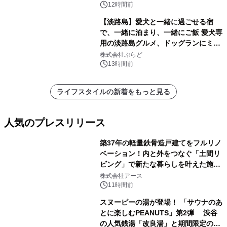
12時間前
【淡路島】愛犬と一緒に過ごせる宿
で、一緒に泊まり、一緒にご飯 愛犬専
用の淡路島グルメ、ドッグランにミニ
プール グランピングとトレーラーハウ
株式会社ぷらど
スの2施設で
13時間前
ライフスタイルの新着をもっと見る
人気のプレスリリース
築37年の軽量鉄骨造戸建てをフルリノ
ベーション！内と外をつなぐ「土間リ
ビング」で新たな暮らしを叶えた施工
1
事例を株式会社アースが公開
株式会社アース
11時間前
スヌーピーの湯が登場！ 「サウナのあ
とに楽しむPEANUTS」第2弾 渋谷
の人気銭湯「改良湯」と期間限定のコ