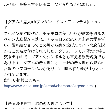
ルベル」を鳴らすセレモニーなどが行なわれました。
【グアムの恋人岬(プンタン・ドス・アマンテス)につい
て】
スペイン統治時代に、チャモロの美しい娘が結婚を迫るス
ペイン人総督から逃れ、チャモロ人の恋人と永遠の愛を誓
い、髪を結び合ってこの岬から身を投げたという悲恋伝説
からこの名が付けられました。グアム・タモン湾の北端に
突き出す岬で、グアムのシンボルとも言える観光名所でも
あります。グアムの恋人岬には、土肥の恋人岬から贈られ
た銀のラブコールベルがあり、3回鳴らすと愛が叶うとい
われています。
(詳しい情報はこちら
http://www.visitguam.jp/record/chamorro/legend.html
)
【静岡県伊豆市土肥の恋人岬について】