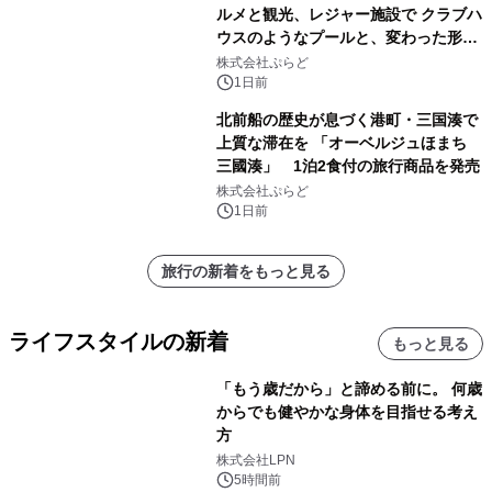
ルメと観光、レジャー施設で クラブハ
ウスのようなプールと、変わった形の
サウナも 「THE BOXY AWAJI」のお
株式会社ぷらど
得な素泊まり連泊プランで
1日前
北前船の歴史が息づく港町・三国湊で
上質な滞在を 「オーベルジュほまち
三國湊」 1泊2食付の旅行商品を発売
株式会社ぷらど
1日前
旅行の新着をもっと見る
ライフスタイルの新着
もっと見る
「もう歳だから」と諦める前に。 何歳
からでも健やかな身体を目指せる考え
方
株式会社LPN
5時間前