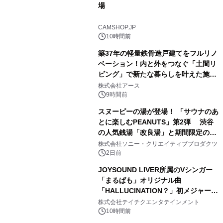
場
2
CAMSHOP.JP
10時間前
築37年の軽量鉄骨造戸建てをフルリノ
ベーション！内と外をつなぐ「土間リ
ビング」で新たな暮らしを叶えた施工
3
事例を株式会社アースが公開
株式会社アース
9時間前
スヌーピーの湯が登場！ 「サウナのあ
とに楽しむPEANUTS」第2弾 渋谷
の人気銭湯「改良湯」と期間限定のコ
4
ラボレーション サウナイキタイコラ
株式会社ソニー・クリエイティブプロダクツ
ボグッズも発売決定！
2日前
JOYSOUND LIVER所属のVシンガー
「まるぱも」オリジナル曲
「HALLUCINATION？」初メジャー配
5
信リリース決定！
株式会社テイチクエンタテインメント
10時間前