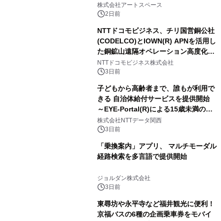
FRIENDSの仲間たちが インテリアア
株式会社アートスペース
ートとして新たな魅力を発信。
2日前
NTTドコモビジネス、チリ国営銅公社
(CODELCO)とIOWN(R) APNを活用し
た銅鉱山遠隔オペレーション高度化に
向けた調査・実証を開始
NTTドコモビジネス株式会社
3日前
子どもから高齢者まで、誰もが利用で
きる 自治体給付サービスを提供開始
～EYE-Portal(R)による15歳未満の本
人認証と デジタルデバイド対策で実現
株式会社NTTデータ関西
～
3日前
「乗換案内」アプリ、 マルチモーダル
経路検索を多言語で提供開始
ジョルダン株式会社
3日前
東尋坊や永平寺など福井観光に便利！
京福バスの6種の企画乗車券をモバイ