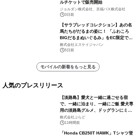
ルチケットで販売開始
ジョルダン株式会社、京福バス株式会社
3日前
【サラブレッドコレクション】あの名
馬たちがだるまの姿に！ 「ふわころ
BIGだるまぬいぐるみ」をEC限定で受
注販売開始
株式会社エスケイジャパン
5日前
モバイルの新着をもっと見る
人気のプレスリリース
【淡路島】愛犬と一緒に過ごせる宿
で、一緒に泊まり、一緒にご飯 愛犬専
用の淡路島グルメ、ドッグランにミニ
1
プール グランピングとトレーラーハウ
株式会社ぷらど
スの2施設で
11時間前
「Honda CB250T HAWK」Tシャツ登