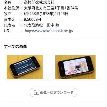
名称 ： 高橋開発株式会社
本社住所： 大阪府枚方市三栗1丁目1番24号
設立 ： 昭和53年(1978年)4月26日
資本金 ： 9,500万円
代表者 ： 代表取締役 田中 勉
URL ：
http://www.takahashi-k.ne.jp/
すべての画像
画像一括ダウンロード