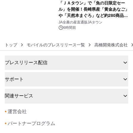
「ＪＡタウン」で「魚の日限定セー
ル」を開催！長崎県産「黄金あなご」
や「天然本まぐろ」など約280商品を
6
販売！～毎月１０日の定例企画～
JA全農の産直通販JAタウン
6時間前
トップ
モバイルのプレスリリース一覧
高橋開発株式会社
プレスリリース配信
サポート
関連サービス
•
運営会社
•
パートナープログラム