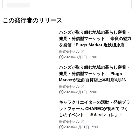
この発行者のリリース
ハンズが取り組む地域の暮らし密着・
発見・発信型マーケット 奈良の魅力
を発信「Plugs Market 近鉄橿原店」
奈良県初、2023年3月15日(水)にオ
株式会社ハンズ
ープン
2023年3月2日 11:00
ハンズが取り組む地域の暮らし密着・
発見・発信型マーケット Plugs
Marketが近鉄百貨店上本町店4月26日
(水)オープン！
株式会社ハンズ
2023年2月1日 15:00
キャラクリエイターの活動・発信プラ
ットフォーム CHARECが初めてづく
しのイベント 「＃キャレコレ」・
「CHAREC POPUP STORE」を開
株式会社ハンズ
催！
2023年1月31日 15:00