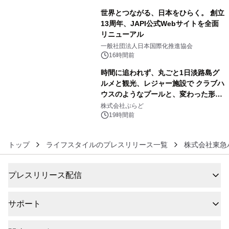
世界とつながる、日本をひらく。 創立
13周年、JAPI公式Webサイトを全面
リニューアル
5
一般社団法人日本国際化推進協会
16時間前
時間に追われず、丸ごと1日淡路島グ
ルメと観光、レジャー施設で クラブハ
ウスのようなプールと、変わった形の
6
サウナも 「THE BOXY AWAJI」のお
株式会社ぷらど
得な素泊まり連泊プランで
19時間前
トップ
ライフスタイルのプレスリリース一覧
株式会社東急
プレスリリース配信
サポート