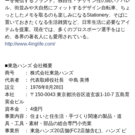
ーを発信するブランド。独自性・デザイン性の高いアパレ
ル、街並みや大自然にフィットするデザイン自転車、ちょ
っとしたメモを取るのも楽しみになるStationery、そばに
置いておきたくなる生活雑貨など、日常生活に必要なアイ
テムを提案。現在では、多くのプロスポーツ選手をはじ
め、各界の著名人にも愛用されている。
http://www.4inglife.com/
■東急ハンズ 会社概要
商号 ： 株式会社東急ハンズ
代表者 ： 代表取締役社長 中島 美博
設立 ： 1976年8月28日
本社 ： 〒150-0043 東京都渋谷区道玄坂1-10-7 五島育
英会ビル
資本金 ： 4億円
事業内容： 住まいと住生活・手づくり関連の製品・道
具・工具・素材・部品の総合専門小売業
事業所 ： 東急ハンズ20店舗(FC2店舗含む)、ハンズ ビ