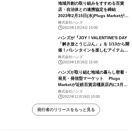
地域共創の取り組みをすすめる百貨
店・自治体との連携協定を締結
2023年2月15日(水)Plugs Marketが八
木橋百貨店内にオープン
株式会社ハンズ
2023年1月24日 15:00
ハンズが『JOY！VALENTINE'S DAY
「解き放とうじぶん」』を 1/13から開
催！バレンタインを楽しむアイテムを
豊富にご用意
株式会社ハンズ
2023年1月16日 15:00
ハンズが取り組む地域の暮らし密着・
発見・発信型マーケット Plugs
Marketが近鉄百貨店橿原店内に3月15
日(水)オープン！
株式会社ハンズ
2022年12月19日 10:00
発行者のリリースをもっと見る