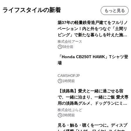
ライフスタイルの新着
もっと見る
築37年の軽量鉄骨造戸建てをフルリノ
ベーション！内と外をつなぐ「土間リ
ビング」で新たな暮らしを叶えた施工
事例を株式会社アースが公開
株式会社アース
58分前
「Honda CB250T HAWK」Tシャツ登
場
CAMSHOP.JP
1時間前
【淡路島】愛犬と一緒に過ごせる宿
で、一緒に泊まり、一緒にご飯 愛犬専
用の淡路島グルメ、ドッグランにミニ
プール グランピングとトレーラーハウ
株式会社ぷらど
スの2施設で
2時間前
見る・触る・聴くを一つに。ディスプ