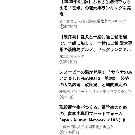
【2026年8月版】ふるさと納税でもら
える『玄米』の還元率ランキングを発
表
1
とくさと-ふるさと納税還元率ランキング-
4時間前
【淡路島】愛犬と一緒に過ごせる宿
で、一緒に泊まり、一緒にご飯 愛犬専
用の淡路島グルメ、ドッグランにミニ
2
プール グランピングとトレーラーハウ
株式会社ぷらど
スの2施設で
2時間前
スヌーピーの湯が登場！ 「サウナのあ
とに楽しむPEANUTS」第2弾 渋谷
の人気銭湯「改良湯」と期間限定のコ
3
ラボレーション サウナイキタイコラ
株式会社ソニー・クリエイティブプロダクツ
ボグッズも発売決定！
2日前
現役留学生がつくる、留学生のため
の、留学生専用プラットフォーム
Japan Alumni Network（JAN）β版
4
をリリース
一般社団法人日本国際化推進協会
16時間前