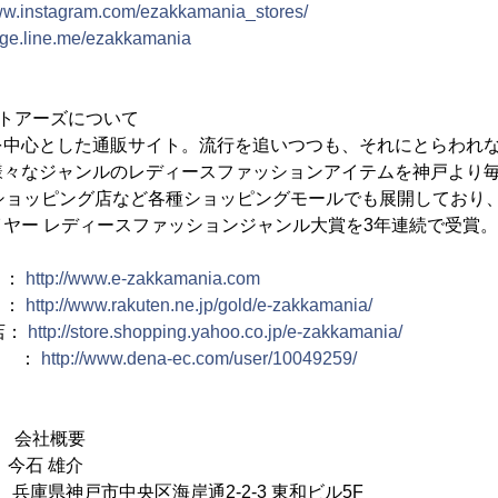
www.instagram.com/ezakkamania_stores/
page.line.me/ezakkamania
トアーズについて
を中心とした通販サイト。流行を追いつつも、それにとらわれ
様々なジャンルのレディースファッションアイテムを神戸より
o!ショッピング店など各種ショッピングモールでも展開しており
ヤー レディースファッションジャンル大賞を3年連続で受賞。
：
http://www.e-zakkamania.com
：
http://www.rakuten.ne.jp/gold/e-zakkamania/
店：
http://store.shopping.yahoo.co.jp/e-zakkamania/
 ：
http://www.dena-ec.com/user/10049259/
 会社概要
 今石 雄介
24 兵庫県神戸市中央区海岸通2-2-3 東和ビル5F