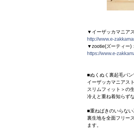
▼イーザッカマニア
http://www.e-zakkama
▼zootie(ズーテ
https://www.e-zakkam
■ぬくぬく裏起毛パ
イーザッカマニアス
スリムフィット＞の
冷えと重ね着知らずな
■重ねばきのいらない
裏生地を全面フリー
ます。