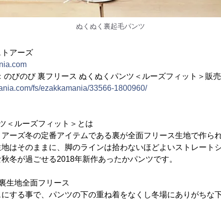
ぬくぬく裏起毛パンツ
ストアーズ
nia.com
ィー)：のびのび 裏フリース ぬくぬくパンツ＜ルーズフィット＞販
ania.com/fs/ezakkamania/33566-1800960/
ンツ＜ルーズフィット＞とは
トアーズ冬の定番アイテムである裏が全面フリース生地で作ら
生地はそのままに、脚のラインは拾わないほどよいストレート
秋冬が過ごせる2018年新作あったかパンツです。
裏生地全面フリース
スにする事で、パンツの下の重ね着をなくし冬場にありがちな