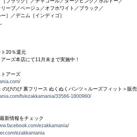
ラック］／チャコール／ダークピンク／ボルドー／
ブ／ベージュ／オフホワイト／ブラック／
／デニム［インディゴ］
L
ト20％還元
アーズ本店にて11月末まで実施中！
ストアーズ
ania.com/
ィー)：のびのび 裏フリース ぬくぬくパンツ＜ルーズフィット＞販
ania.com/fs/ezakkamania/33566-1800960/
て最新情報をチェック
/www.facebook.com/ezakkamania/
itter.com/ezakkamania