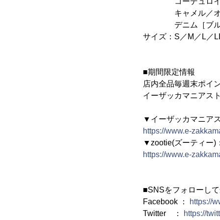
コーデュロイ［ブ
キャメル／オリー
デニム［ブルー］
サイズ：S／M／L／L
■期間限定情報
店内全品毎週末ポイン
イーザッカマニアスト
▼イーザッカマニア
https://www.e-zakkam
▼zootie(ズーテ
https://www.e-zakkam
■SNSをフォローし
Facebook ：
https:/
Twitter ：
https://tw