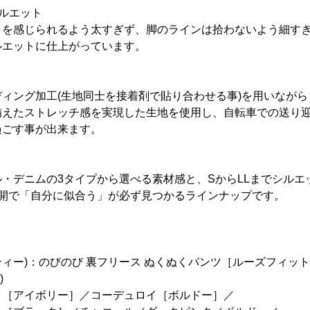
ルエット
さを感じられるよう太すぎず、脚のラインは拾わないよう細す
ルエットに仕上がっています。
ィング加工(生地同士を接着剤で貼り合わせる事)を用いなが
備えたストレッチ感を実現した生地を使用し、自転車での送り
過ごす事が出来ます。
・デニムの3タイプから選べる素材感と、SからLLまでシルエ
展開で「自分に似合う」が必ず見つかるラインナップです。
ズーティー)：のびのび 裏フリース ぬくぬくパンツ［ルーズフィッ
)
イ［アイボリー］／コーデュロイ［ボルドー］／