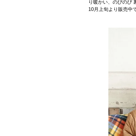
り暖かい、のびのび 
10月上旬より販売中