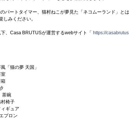
S編集部のパートタイマー、猫村ねこが夢見た「ネコムーランド」と
楽しみください。
、Casa BRUTUSが運営するwebサイト「
https://casabrutu
「猫の夢 天国」
室
茶箱
紗
：茶碗
村椅子
フィギュア
エプロン