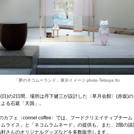
「夢のネコムーランド」展示イメージ photo-Tetsuya Ito
4日(日)の2日間、場所は丹下健三が設計した〈草月会館〉(赤坂)
による石庭「天国」。
フェ〈connel coffee〉では、フードクリエイティブチーム「
コムライス」と「ネコムラムネード」の提供も。また、2階の談
猫村さんのオリジナルグッズなどを多数販売します。