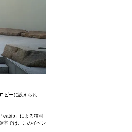
のロビーに設えられ
eatrip」による猫村
話室では、このイベン