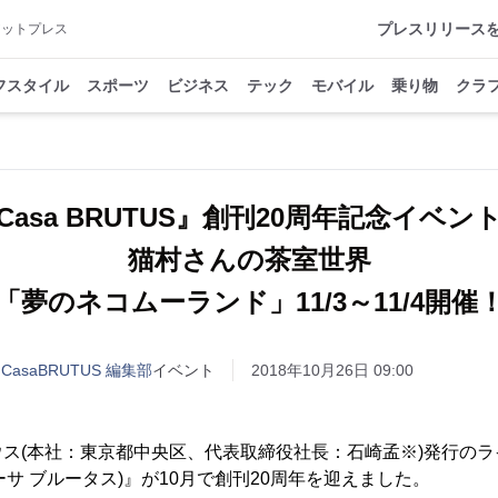
プレスリリース
アットプレス
フスタイル
スポーツ
ビジネス
テック
モバイル
乗り物
クラ
Casa BRUTUS』創刊20周年記念イベ
猫村さんの茶室世界
「夢のネコムーランド」11/3～11/4開催
asaBRUTUS 編集部
イベント
2018年10月26日 09:00
ス(本社：東京都中央区、代表取締役社長：石崎孟※)発行の
(カーサ ブルータス)』が10月で創刊20周年を迎えました。