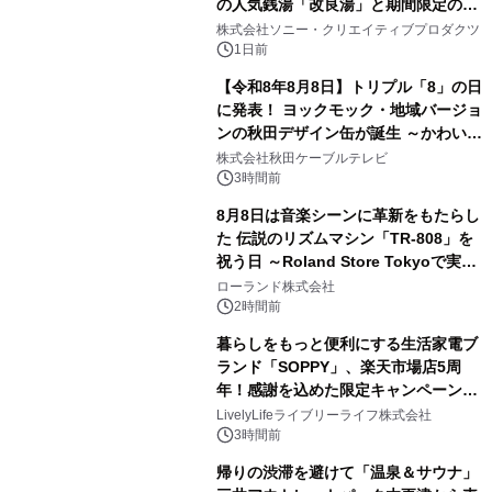
の人気銭湯「改良湯」と期間限定のコ
1
ラボレーション サウナイキタイコラ
株式会社ソニー・クリエイティブプロダクツ
ボグッズも発売決定！
1日前
【令和8年8月8日】トリプル「8」の日
に発表！ ヨックモック・地域バージョ
ンの秋田デザイン缶が誕生 ～かわいい
2
秋田犬の子犬と秋田の四季と名所を巡
株式会社秋田ケーブルテレビ
るパッケージ～ 9月1日(火)秋田県内で
3時間前
販売開始
8月8日は音楽シーンに革新をもたらし
た 伝説のリズムマシン「TR-808」を
祝う日 ～Roland Store Tokyoで実機
3
を展示しての 記念キャンペーンを開
ローランド株式会社
催 英国ラジオ「NTS」の 特別プログ
2時間前
ラムや、「TR-808」を愛する伝説的
暮らしをもっと便利にする生活家電ブ
アーティストを フィーチャーしたアニ
ランド「SOPPY」、楽天市場店5周
メーションを公開～
年！感謝を込めた限定キャンペーンを
4
8月10日より開催
LivelyLifeライブリーライフ株式会社
3時間前
帰りの渋滞を避けて「温泉＆サウナ」