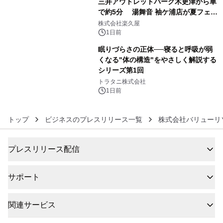
三井アウトレットパーク木更津から車
で約5分 湯舞音 袖ケ浦店が夏フェア
5
メニューを提供
株式会社楽久屋
1日前
眠りづらさの正体──寝ると呼吸が弱
くなる"体の構造"をやさしく解説する
シリーズ第1回
6
トラタニ株式会社
1日前
トップ
ビジネスのプレスリリース一覧
株式会社バリューリ
プレスリリース配信
サポート
関連サービス