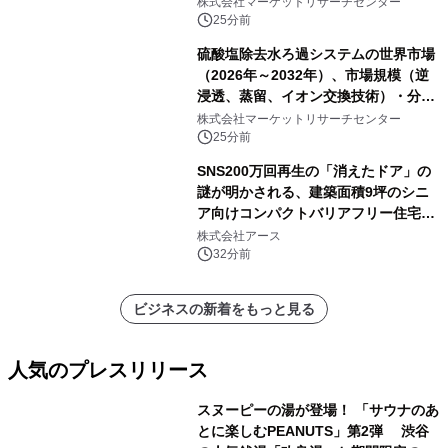
株式会社マーケットリサーチセンター
タ）・分析レポートを発表
25分前
硫酸塩除去水ろ過システムの世界市場
（2026年～2032年）、市場規模（逆
浸透、蒸留、イオン交換技術）・分析
レポートを発表
株式会社マーケットリサーチセンター
25分前
SNS200万回再生の「消えたドア」の
謎が明かされる、建築面積9坪のシニ
ア向けコンパクトバリアフリー住宅が
誕生
株式会社アース
32分前
ビジネスの新着をもっと見る
人気のプレスリリース
スヌーピーの湯が登場！ 「サウナのあ
とに楽しむPEANUTS」第2弾 渋谷