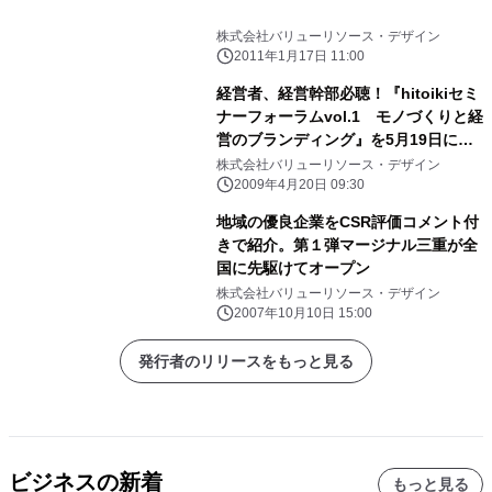
株式会社バリューリソース・デザイン
2011年1月17日 11:00
経営者、経営幹部必聴！『hitoikiセミ
ナーフォーラムvol.1 モノづくりと経
営のブランディング』を5月19日に開
催
株式会社バリューリソース・デザイン
2009年4月20日 09:30
地域の優良企業をCSR評価コメント付
きで紹介。第１弾マージナル三重が全
国に先駆けてオープン
株式会社バリューリソース・デザイン
2007年10月10日 15:00
発行者のリリースをもっと見る
ビジネスの新着
もっと見る