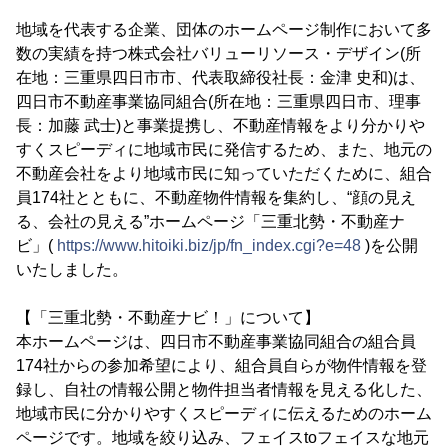
地域を代表する企業、団体のホームページ制作において多
数の実績を持つ株式会社バリューリソース・デザイン(所
在地：三重県四日市市、代表取締役社長：金津 史和)は、
四日市不動産事業協同組合(所在地：三重県四日市、理事
長：加藤 武士)と事業提携し、不動産情報をより分かりや
すくスピーディに地域市民に発信するため、また、地元の
不動産会社をより地域市民に知っていただくために、組合
員174社とともに、不動産物件情報を集約し、“顔の見え
る、会社の見える”ホームページ「三重北勢・不動産ナ
ビ」(
https://www.hitoiki.biz/jp/fn_index.cgi?e=48
)を公開
いたしました。
【「三重北勢・不動産ナビ！」について】
本ホームページは、四日市不動産事業協同組合の組合員
174社からの参加希望により、組合員自らが物件情報を登
録し、自社の情報公開と物件担当者情報を見える化した、
地域市民に分かりやすくスピーディに伝えるためのホーム
ページです。地域を絞り込み、フェイスtoフェイスな地元