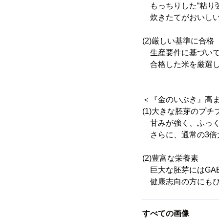
もっちりした“粘り強
炊きたてがおいしい
(2)厳しい基準に合格
生産要件に基づいて
合格した米を厳選し
＜『金のいぶき』高
(1)大きな胚芽のプチ
甘みが強く、ふっく
さらに、通常の3倍
(2)豊富な栄養素
巨大な胚芽にはGAB
健康志向の方にもぴ
すべての画像