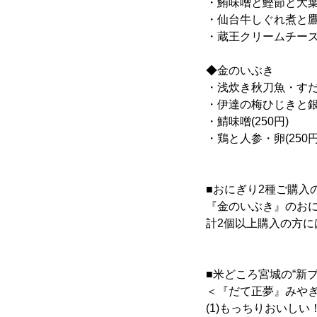
・鮪味噌と鰹節と大葉(
・仙台牛しぐれ煮と鷹の
・蔵王クリームチーズと
◆金のいぶき
・浅炊き秋刀魚・すだ
・伊達の梅ひじきと銀鮭
・鯖味噌(250円)
・鶏と人参・卵(250円
■おにぎり2種ご購入
『金のいぶき』のお
計2個以上購入の方
■米どころ宮城の“新
＜『だて正夢』みや
(1)もっちりおいしい