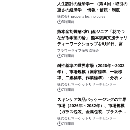
人生設計の経済学ー （第４回：取引の
重さの経済学──情報・信頼・制度を
PropTechはどう組み替えるか）｜
株式会社property technologies
PropTech-Lab
5時間前
熊本産胡蝶蘭×富山産ジニア「花でつ
ながる希望の輪」 熊本復興支援チャリ
ティーワークショップを8月9日、富
山・射水で開催
フラワーライフ振興協議会
7時間前
耐性基準の世界市場（2026年～2032
年）、市場規模（国家標準、一級標
準、二級標準、作業標準）・分析レポ
ートを発表
株式会社マーケットリサーチセンター
7時間前
スキンケア製品パッケージングの世界
市場（2026年～2032年）、市場規模
（ガラス包装、金属包装、プラスチッ
ク包装、その他）・分析レポートを発
株式会社マーケットリサーチセンター
表
7時間前