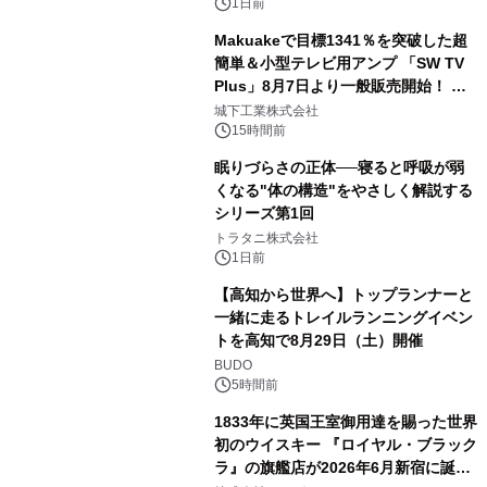
1日前
Makuakeで目標1341％を突破した超
簡単＆小型テレビ用アンプ 「SW TV
Plus」8月7日より一般販売開始！ ケ
3
ーブル1本つなぐだけ、テレビの音が
城下工業株式会社
ぐっと豊かに
15時間前
眠りづらさの正体──寝ると呼吸が弱
くなる"体の構造"をやさしく解説する
シリーズ第1回
4
トラタニ株式会社
1日前
【高知から世界へ】トップランナーと
一緒に走るトレイルランニングイベン
トを高知で8月29日（土）開催
5
BUDO
5時間前
1833年に英国王室御用達を賜った世界
初のウイスキー 『ロイヤル・ブラック
ラ』の旗艦店が2026年6月新宿に誕
6