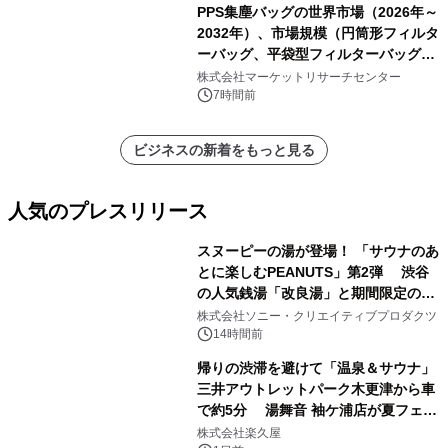
PPS集塵バッグの世界市場（2026年～
2032年）、市場規模（円筒形フィルタ
ーバッグ、平袋型フィルターバッグ、
プリーツフィルターバッグ、その
株式会社マーケットリサーチセンター
他）・分析レポートを発表
7時間前
ビジネスの新着をもっと見る
人気のプレスリリース
スヌーピーの湯が登場！ 「サウナのあ
とに楽しむPEANUTS」第2弾 渋谷
の人気銭湯「改良湯」と期間限定のコ
1
ラボレーション サウナイキタイコラ
株式会社ソニー・クリエイティブプロダクツ
ボグッズも発売決定！
14時間前
帰りの渋滞を避けて「温泉＆サウナ」
三井アウトレットパーク木更津から車
で約5分 湯舞音 袖ケ浦店が夏フェア
2
メニューを提供
株式会社楽久屋