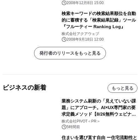
2008年12月8日 15:00
検索キーワードの検索結果順位を自動
的に蓄積する「検索結果記録」ツール
『フルーティー Ranking Log』
株式会社アクアウェブ
2008年9月18日 12:00
発行者のリリースをもっと見る
ビジネスの新着
もっと見る
業務システム刷新の「見えていない課
題」にアプローチ。AI×UX専門家の要
求定義メソッド【8/26無料ウェビナ
ー】株式会社PIVOT
株式会社PIVOT＜PR＞
5時間前
住まいを選び直す自由 ー住宅流動性と