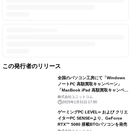
この発行者のリリース
全国のパソコン工房にて「Windows
ノートPC 高額買取キャンペーン」
「MacBook iPad 高額買取キャンペー
ン」を 2月1日から2月28日まで期間限
株式会社ユニットコム
定で同時開催！ 対象商品の買取が最終
2025年1月31日 17:00
査定額から最大5,000円増額！ 「中古
ゲーミングPC LEVEL∞ および クリエ
の日」開催日なら更に10％増額！
イターPC SENSE∞より、GeForce
RTX™ 5080 搭載BTOパソコンを発売