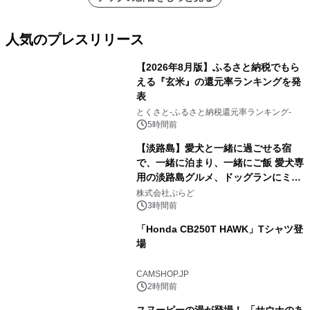
人気のプレスリリース
【2026年8月版】ふるさと納税でもら
える『玄米』の還元率ランキングを発
表
1
とくさと-ふるさと納税還元率ランキング-
5時間前
【淡路島】愛犬と一緒に過ごせる宿
で、一緒に泊まり、一緒にご飯 愛犬専
用の淡路島グルメ、ドッグランにミニ
2
プール グランピングとトレーラーハウ
株式会社ぷらど
スの2施設で
3時間前
「Honda CB250T HAWK」Tシャツ登
場
3
CAMSHOP.JP
2時間前