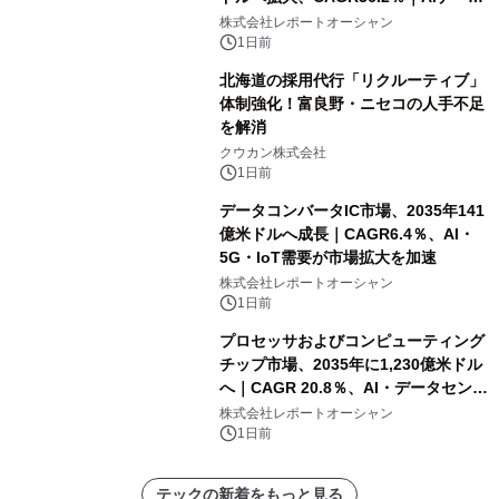
センター・高速光通信需要が成長を加
株式会社レポートオーシャン
速
1日前
北海道の採用代行「リクルーティブ」
体制強化！富良野・ニセコの人手不足
を解消
クウカン株式会社
1日前
データコンバータIC市場、2035年141
億米ドルへ成長｜CAGR6.4％、AI・
5G・IoT需要が市場拡大を加速
株式会社レポートオーシャン
1日前
プロセッサおよびコンピューティング
チップ市場、2035年に1,230億米ドル
へ｜CAGR 20.8％、AI・データセンタ
ー需要が成長を牽引
株式会社レポートオーシャン
1日前
テックの新着をもっと見る