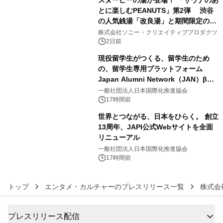
スヌーピーの湯が登場！ 「サウナのあ
とに楽しむPEANUTS」第2弾 渋谷
の人気銭湯「改良湯」と期間限定のコ
4
ラボレーション サウナイキタイコラ
株式会社ソニー・クリエイティブプロダクツ
ボグッズも発売決定！
2日前
現役留学生がつくる、留学生のため
の、留学生専用プラットフォーム
Japan Alumni Network（JAN）β版
5
をリリース
一般社団法人日本国際化推進協会
17時間前
世界とつながる、日本をひらく。 創立
13周年、JAPI公式Webサイトを全面
リニューアル
6
一般社団法人日本国際化推進協会
17時間前
トップ
エンタメ・カルチャーのプレスリリース一覧
株式会
プレスリリース配信