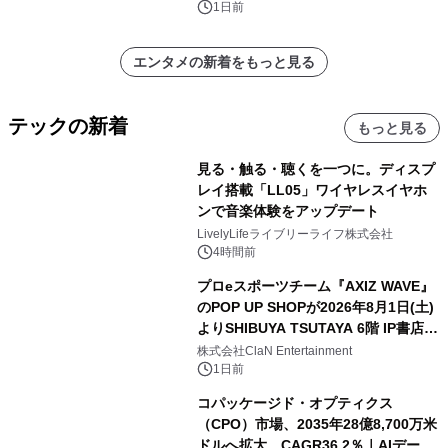
1日前
エンタメの新着をもっと見る
テックの新着
もっと見る
見る・触る・聴くを一つに。ディスプ
レイ搭載「LL05」ワイヤレスイヤホ
ンで音楽体験をアップデート
LivelyLifeライブリーライフ株式会社
4時間前
プロeスポーツチーム『AXIZ WAVE』
のPOP UP SHOPが2026年8月1日(土)
よりSHIBUYA TSUTAYA 6階 IP書店で
開催決定！！
株式会社ClaN Entertainment
1日前
コパッケージド・オプティクス
（CPO）市場、2035年28億8,700万米
ドルへ拡大、CAGR36.2％｜AIデータ