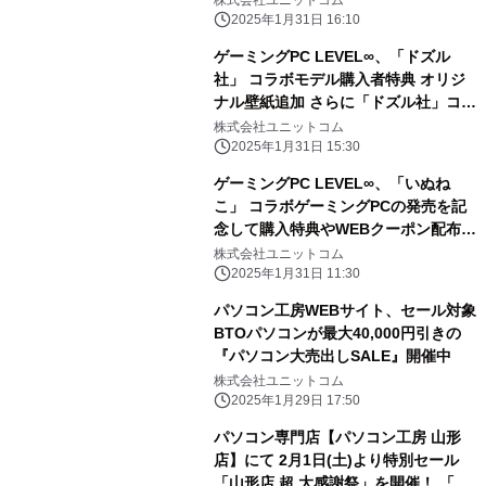
株式会社ユニットコム
2025年1月31日 16:10
ゲーミングPC LEVEL∞、「ドズル
社」 コラボモデル購入者特典 オリジ
ナル壁紙追加 さらに「ドズル社」コラ
ボPC購入時に使える 5,000円OFF
株式会社ユニットコム
WEBクーポン配布
2025年1月31日 15:30
ゲーミングPC LEVEL∞、「いぬね
こ」 コラボゲーミングPCの発売を記
念して購入特典やWEBクーポン配布
さらに、サイン入りコラボPCが当たる
株式会社ユニットコム
キャンペーン実施
2025年1月31日 11:30
パソコン工房WEBサイト、セール対象
BTOパソコンが最大40,000円引きの
『パソコン大売出しSALE』開催中
株式会社ユニットコム
2025年1月29日 17:50
パソコン専門店【パソコン工房 山形
店】にて 2月1日(土)より特別セール
「山形店 超 大感謝祭」を開催！ 「オ