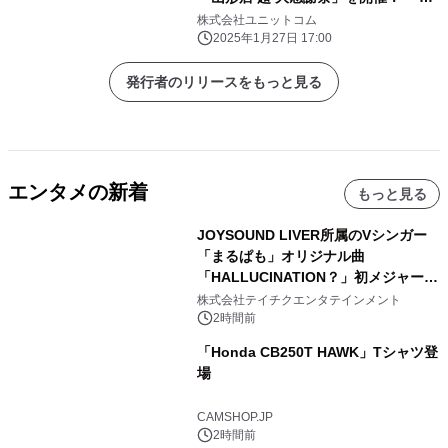
ススメ即納パソコン」を豊富に取り揃
株式会社ユニットコム
え！ 更に「PCパーツ・周辺機器等の
2025年1月27日 17:00
セール商品」を記念プライスにてご奉
仕！
発行者のリリースをもっと見る
エンタメの新着
もっと見る
JOYSOUND LIVER所属のVシンガー
「まるぱも」オリジナル曲
「HALLUCINATION？」初メジャー配
信リリース決定！
株式会社テイチクエンタテインメント
2時間前
「Honda CB250T HAWK」Tシャツ登
場
CAMSHOP.JP
2時間前