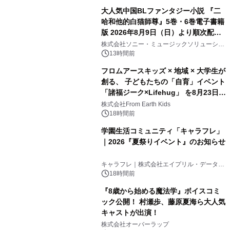
大人気中国BLファンタジー小説 『二
哈和他的白猫師尊』5巻・6巻電子書籍
版 2026年8月9日（日）より順次配信
開始
株式会社ソニー・ミュージックソリューショ
ンズ
13時間前
フロムアースキッズ × 地域 × 大学生が
創る、 子どもたちの「自育」イベント
「諸福ジーク×Lifehug」 を8月23日
(日)開催
株式会社From Earth Kids
18時間前
学園生活コミュニティ「キャラフレ」
｜2026『夏祭りイベント』のお知らせ
キャラフレ｜株式会社エイプリル・データ・
デザインズ
18時間前
『8歳から始める魔法学』ボイスコミ
ック公開！ 村瀬歩、藤原夏海ら大人気
キャストが出演！
株式会社オーバーラップ