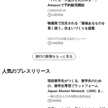
「ハイエース型ふせんホルダー」
Amazonで予約販売開始
CAMSHOP.JP
14時間前
物価高で注目される「価値あるものを
長く使う」住まいづくりを提案
VIVI STYLE/株式会社クレバー
14時間前
旅行の新着をもっと見る
人気のプレスリリース
現役留学生がつくる、留学生のため
の、留学生専用プラットフォーム
Japan Alumni Network（JAN）β版
1
をリリース
一般社団法人日本国際化推進協会
5時間前