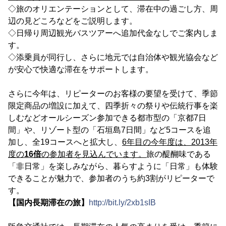
◇旅のオリエンテーションとして、滞在中の過ごし方、周
辺の見どころなどをご説明します。
◇日帰り周辺観光バスツアーへ追加代金なしでご案内しま
す。
◇添乗員が同行し、さらに地元では自治体や観光協会など
が安心で快適な滞在をサポートします。
さらに今年は、リピーターのお客様の要望を受けて、季節
限定商品の増設に加えて、四季折々の祭りや伝統行事を楽
しむなどオールシーズン参加できる都市型の「京都7日
間」や、リゾート型の「石垣島7日間」など5コースを追
加し、全19コースへと拡大し、
6年目の今年度は、2013年
度の
16倍
の参加者を見込んでいます。
旅の醍醐味である
「非日常」を楽しみながら、暮らすように「日常」も体験
できることが魅力で、参加者のうち約3割がリピーターで
す。
【国内長期滞在の旅】
http://bit.ly/2xb1sIB