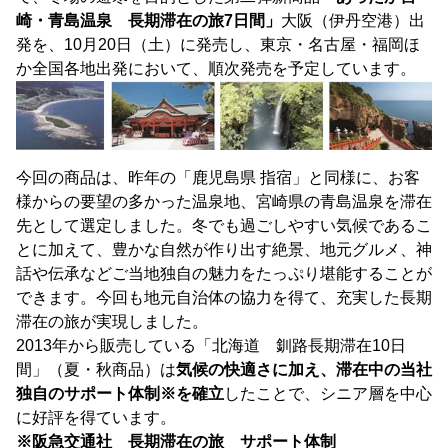
崎・青島温泉 長期滞在の旅7日間」
大阪（伊丹空港）出
発を、10月20日（土）に発売し、東京・名古屋・福岡ほ
か全国各地出発において、順次発売を予定しています。
今回の商品は、昨年の「鹿児島県 指宿」と同様に、お客
様からの要望の多かった温泉地、宮崎県の青島温泉を滞在
先として選定しました。冬でも過ごしやすい気候であるこ
とに加えて、豊かな自然が作り出す絶景、地元グルメ、神
話や伝承などご当地独自の魅力をたっぷり堪能することが
できます。今回も地元自治体の協力を得て、充実した長期
滞在の旅が実現しました。
2013年から販売している「北海道 釧路長期滞在10日
間」（夏・秋商品）は
気候の快適さに加え、滞在中の当社
独自のサポート体制※を確立
したことで、シニア層を中心
に好評を得ています。
※阪急交通社 長期滞在の旅 サポート体制