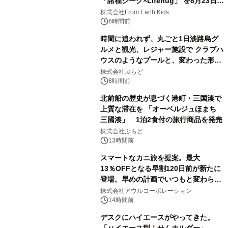
「諸福ジーク×Lifehug」 を8月23日
(日)開催
株式会社From Earth Kids
6時間前
時間に追われず、丸ごと1日淡路島グ
ルメと観光、レジャー施設で クラブハ
ウスのようなプールと、変わった形の
サウナも 「THE BOXY AWAJI」のお
株式会社ぷらど
得な素泊まり連泊プランで
8時間前
北前船の歴史が息づく港町・三国湊で
上質な滞在を 「オーベルジュほまち
三國湊」 1泊2食付の旅行商品を発売
株式会社ぷらど
13時間前
スマートなカニ旅を提案。最大
13％OFFとなる早割120日前が新たに
登場。早めの計画でいつもと変わらぬ
大人の冬旅を。ー夕日ヶ浦温泉「佳松
株式会社アウルコーポレーション
苑 別邸ふうか」ー
14時間前
デスクにハイエースがやってきた。