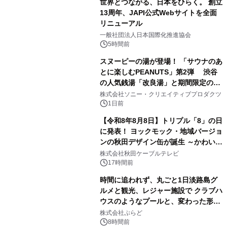
世界とつながる、日本をひらく。 創立
13周年、JAPI公式Webサイトを全面
リニューアル
2
一般社団法人日本国際化推進協会
5時間前
スヌーピーの湯が登場！ 「サウナのあ
とに楽しむPEANUTS」第2弾 渋谷
の人気銭湯「改良湯」と期間限定のコ
3
ラボレーション サウナイキタイコラ
株式会社ソニー・クリエイティブプロダクツ
ボグッズも発売決定！
1日前
【令和8年8月8日】トリプル「8」の日
に発表！ ヨックモック・地域バージョ
ンの秋田デザイン缶が誕生 ～かわいい
4
秋田犬の子犬と秋田の四季と名所を巡
株式会社秋田ケーブルテレビ
るパッケージ～ 9月1日(火)秋田県内で
17時間前
販売開始
時間に追われず、丸ごと1日淡路島グ
ルメと観光、レジャー施設で クラブハ
ウスのようなプールと、変わった形の
5
サウナも 「THE BOXY AWAJI」のお
株式会社ぷらど
得な素泊まり連泊プランで
8時間前