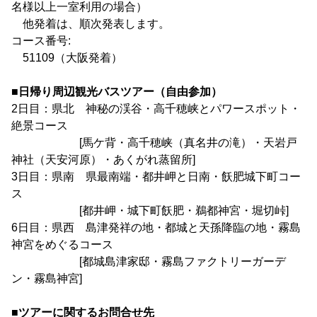
名様以上一室利用の場合）
他発着は、順次発表します。
コース番号:
51109（大阪発着）
■日帰り周辺観光バスツアー（自由参加）
2日目：県北 神秘の渓谷・高千穂峡とパワースポット・
絶景コース
[馬ケ背・高千穂峡（真名井の滝）・天岩戸
神社（天安河原）・あくがれ蒸留所]
3日目：県南 県最南端・都井岬と日南・飫肥城下町コー
ス
[都井岬・城下町飫肥・鵜都神宮・堀切峠]
6日目：県西 島津発祥の地・都城と天孫降臨の地・霧島
神宮をめぐるコース
[都城島津家邸・霧島ファクトリーガーデ
ン・霧島神宮]
■ツアーに関するお問合せ先