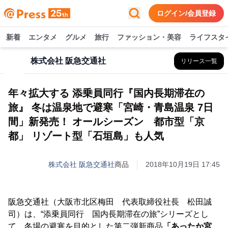
ログイン/会員登録
新着
エンタメ
グルメ
旅行
ファッション・美容
ライフスタ
株式会社 阪急交通社
リリース一覧
年々拡大する 添乗員同行『国内長期滞在の
旅』 冬は温泉地で避寒「宮崎・青島温泉 7日
間」新発売！ オールシーズン 都市型「京
都」 リゾート型「石垣島」も人気
株式会社 阪急交通社
商品
2018年10月19日 17:45
阪急交通社（大阪市北区梅田 代表取締役社長 松田誠
司）は、“添乗員同行 国内長期滞在の旅”シリーズとし
て、冬場の避寒を目的とした第二弾新商品
「あったか宮