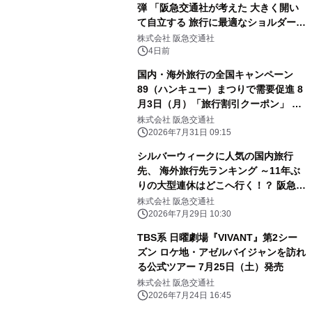
弾 「阪急交通社が考えた 大きく開い
て自立する 旅行に最適なショルダーバ
ッグBOOK」 8月4日（火）ウェブサ
株式会社 阪急交通社
イトで予約販売を開始
4日前
国内・海外旅行の全国キャンペーン
89（ハンキュー）まつりで需要促進 8
月3日（月）「旅行割引クーポン」 配
布開始（ウェブ限定）
株式会社 阪急交通社
2026年7月31日 09:15
シルバーウィークに人気の国内旅行
先、 海外旅行先ランキング ～11年ぶ
りの大型連休はどこへ行く！？ 阪急交
通社が公開～
株式会社 阪急交通社
2026年7月29日 10:30
TBS系 日曜劇場『VIVANT』第2シー
ズン ロケ地・アゼルバイジャンを訪れ
る公式ツアー 7月25日（土）発売
株式会社 阪急交通社
2026年7月24日 16:45