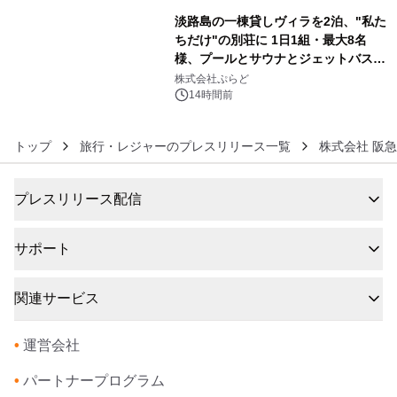
淡路島の一棟貸しヴィラを2泊、"私た
ちだけ"の別荘に 1日1組・最大8名
様、プールとサウナとジェットバス付
6
きで Villa Mon Temps AWAJIの連泊
株式会社ぷらど
素泊りプラン
14時間前
トップ
旅行・レジャーのプレスリリース一覧
株式会社 阪
プレスリリース配信
サポート
関連サービス
•
運営会社
•
パートナープログラム