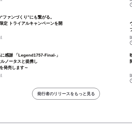
“ファンづくり”にも繋がる。
社限定 トライアルキャンペーンを開
社
 「Legend1757-Final-」
映
社ルノータスと提携し
計」を発売します～
社
発行者のリリースをもっと見る