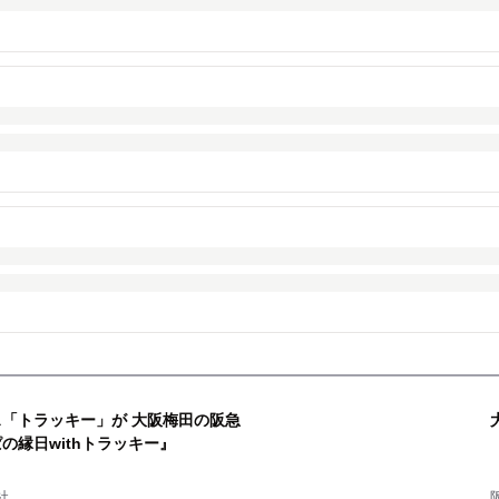
ス「トラッキー」が 大阪梅田の阪急
の縁日withトラッキー』
社