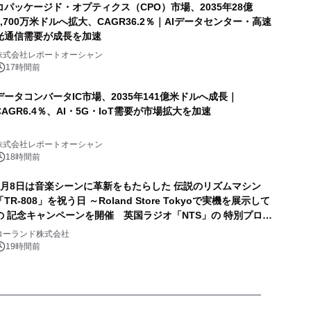
コパッケージド・オプティクス（CPO）市場、2035年28億
8,700万米ドルへ拡大、CAGR36.2％｜AIデータセンター・高速
光通信需要が成長を加速
株式会社レポートオーシャン
17時間前
データコンバータIC市場、2035年141億米ドルへ成長｜
CAGR6.4％、AI・5G・IoT需要が市場拡大を加速
株式会社レポートオーシャン
18時間前
8月8日は音楽シーンに革新をもたらした 伝説のリズムマシン
「TR-808」を祝う日 ～Roland Store Tokyoで実機を展示して
の 記念キャンペーンを開催 英国ラジオ「NTS」の 特別プログ
ラムや、「TR-808」を愛する伝説的アーティストを フィーチ
ローランド株式会社
ャーしたアニメーションを公開～
19時間前