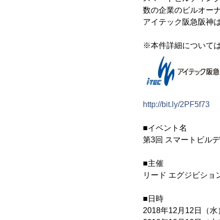
数の企業のビルオー
アイテック阪急阪神
※本件詳細について
http://bit.ly/2PF5f73
■イベント名
第3回 スマートビルデ
■主催
リード エグジビショ
■日時
2018年12月12日（水）