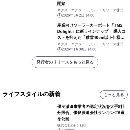
開始
ネクストエナジー・アンド・リソース株式会
社
2026年3月2日 14:00
産業向けソーラーカーポート「TM2
Dulight」に新ラインナップ 導入コ
ストを抑えた「積雪40cm以下仕様」
を販売開始
ネクストエナジー・アンド・リソース株式会
社
2026年1月30日 14:00
発行者のリリースをもっと見る
ライフスタイルの新着
もっと見る
優良派遣事業者の認定状況を大手8社
分照合、優良派遣会社ランキング6選
を公開
株式会社cielo azul