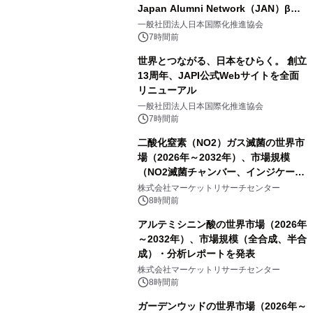
Japan Alumni Network（JAN）β版
をリリース
一般社団法人日本国際化推進協会
7時間前
世界とつながる、日本をひらく。 創立
13周年、JAPI公式Webサイトを全面
リニューアル
一般社団法人日本国際化推進協会
7時間前
二酸化窒素（NO2）ガス滅菌の世界市
場（2026年～2032年）、市場規模
（NO2滅菌チャンバー、インジケータ
ーおよびモニタリングシステム、その
株式会社マーケットリサーチセンター
他）・分析レポートを発表
8時間前
アルテミシニン酸の世界市場（2026年
～2032年）、市場規模（全合成、半合
成）・分析レポートを発表
株式会社マーケットリサーチセンター
8時間前
ガーデンウッドの世界市場（2026年～