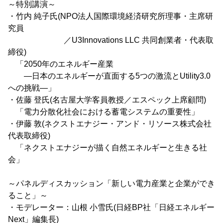
～特別講演～
・竹内 純子氏(NPO法人国際環境経済研究所理事・主席研
究員
／U3Innovations LLC 共同創業者・代表取
締役)
「2050年のエネルギー産業
―日本のエネルギーが直面する5つの激流とUtility3.0
への挑戦―」
・佐藤 登氏(名古屋大学客員教授／エスペック上席顧問)
「電力分散化社会における蓄電システムの重要性」
・伊藤 敦(ネクストエナジー・アンド・リソース株式会社
代表取締役)
「ネクストエナジーが描く自然エネルギーと生きる社
会」
～パネルディスカッション「新しい電力産業と企業ができ
ること」～
・モデレーター：山根 小雪氏(日経BP社「日経エネルギー
Next」編集長)