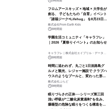
5時間前
フロムアースキッズ × 地域 × 大学生が
創る、 子どもたちの「自育」イベント
「諸福ジーク×Lifehug」 を8月23日
(日)開催
株式会社From Earth Kids
8時間前
学園生活コミュニティ「キャラフレ」
｜2026『夏祭りイベント』のお知らせ
キャラフレ｜株式会社エイプリル・データ・
デザインズ
8時間前
時間に追われず、丸ごと1日淡路島グ
ルメと観光、レジャー施設で クラブハ
ウスのようなプールと、変わった形の
サウナも 「THE BOXY AWAJI」のお
株式会社ぷらど
得な素泊まり連泊プランで
9時間前
眠りづらさの正体──シリーズ第三回
浅い呼吸が"二酸化炭素過剰"を生み、
爆睡型の危険な眠りをつくる構造を解