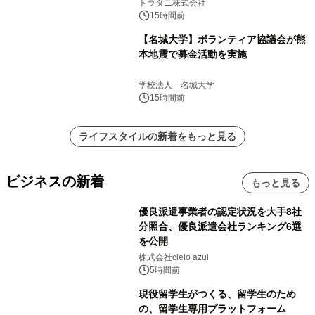
説
トラタニ株式会社
15時間前
【名城大学】ボランティア協議会が熊
本地震で募金活動を実施
学校法人 名城大学
15時間前
ライフスタイルの新着をもっと見る
ビジネスの新着
もっと見る
優良派遣事業者の認定状況を大手8社
分照合、優良派遣会社ランキング6選
を公開
株式会社cielo azul
5時間前
現役留学生がつくる、留学生のため
の、留学生専用プラットフォーム