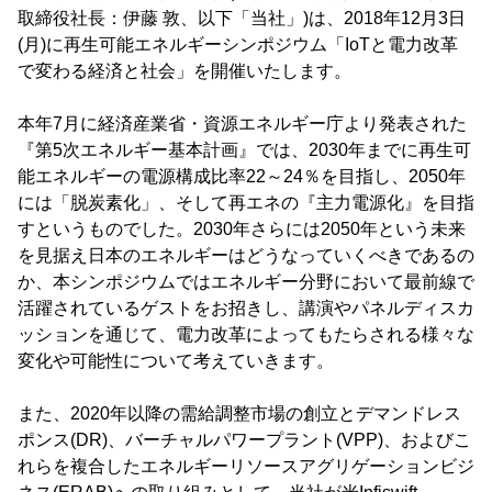
取締役社長：伊藤 敦、以下「当社」)は、2018年12月3日
(月)に再生可能エネルギーシンポジウム「IoTと電力改革
で変わる経済と社会」を開催いたします。
本年7月に経済産業省・資源エネルギー庁より発表された
『第5次エネルギー基本計画』では、2030年までに再生可
能エネルギーの電源構成比率22～24％を目指し、2050年
には「脱炭素化」、そして再エネの『主力電源化』を目指
すというものでした。2030年さらには2050年という未来
を見据え日本のエネルギーはどうなっていくべきであるの
か、本シンポジウムではエネルギー分野において最前線で
活躍されているゲストをお招きし、講演やパネルディスカ
ッションを通じて、電力改革によってもたらされる様々な
変化や可能性について考えていきます。
また、2020年以降の需給調整市場の創立とデマンドレス
ポンス(DR)、バーチャルパワープラント(VPP)、およびこ
れらを複合したエネルギーリソースアグリゲーションビジ