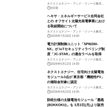
仕様を販売開始
ネクストエナジー・アンド・リソース株式会
社
4日前
ヘキサ・エネルギーサービス合同会社
との オフサイト太陽光発電事業におけ
る取組開始について
ネクストエナジー・アンド・リソース株式会
社
2026年7月16日 14:00
電力計測制御ユニット「SPW280-
NX」が IoTセキュリティラベリング制
度「JC-STAR」の適合ラベルを取得
ネクストエナジー・アンド・リソース株式会
社
2026年5月12日 14:00
ネクストエナジー、住宅向け太陽電池
モジュール3点が 東京都「機能性PV」
の補助金対象に認定
ネクストエナジー・アンド・リソース株式会
社
2026年4月23日 14:00
防眩仕様の太陽電池モジュール「墨黒
(BOKKOKU)」を 3月2日(月)より販売