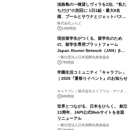
淡路島の一棟貸しヴィラを2泊、"私た
ちだけ"の別荘に 1日1組・最大8名
様、プールとサウナとジェットバス付
3
きで Villa Mon Temps AWAJIの連泊
株式会社ぷらど
素泊りプラン
16時間前
現役留学生がつくる、留学生のため
の、留学生専用プラットフォーム
Japan Alumni Network（JAN）β版
4
をリリース
一般社団法人日本国際化推進協会
7時間前
学園生活コミュニティ「キャラフレ」
｜2026『夏祭りイベント』のお知らせ
5
キャラフレ｜株式会社エイプリル・データ・
デザインズ
8時間前
世界とつながる、日本をひらく。 創立
13周年、JAPI公式Webサイトを全面
リニューアル
6
一般社団法人日本国際化推進協会