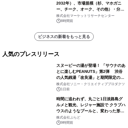
2032年）、市場規模（杉、マホガニ
ー、チーク、オーク、その他）・分析
レポートを発表
株式会社マーケットリサーチセンター
8時間前
ビジネスの新着をもっと見る
人気のプレスリリース
スヌーピーの湯が登場！ 「サウナのあ
とに楽しむPEANUTS」第2弾 渋谷
の人気銭湯「改良湯」と期間限定のコ
1
ラボレーション サウナイキタイコラ
株式会社ソニー・クリエイティブプロダクツ
ボグッズも発売決定！
1日前
時間に追われず、丸ごと1日淡路島グ
ルメと観光、レジャー施設で クラブハ
ウスのようなプールと、変わった形の
2
サウナも 「THE BOXY AWAJI」のお
株式会社ぷらど
得な素泊まり連泊プランで
9時間前