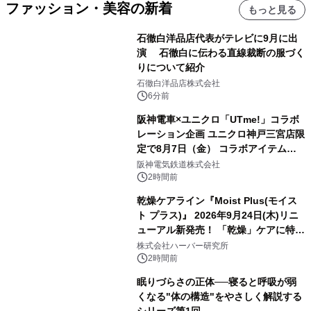
ファッション・美容の新着
もっと見る
石徹白洋品店代表がテレビに9月に出
演 石徹白に伝わる直線裁断の服づく
りについて紹介
石徹白洋品店株式会社
6分前
阪神電車×ユニクロ「UTme!」コラボ
レーション企画 ユニクロ神戸三宮店限
定で8月7日（金） コラボアイテムが
発売決定！
阪神電気鉄道株式会社
2時間前
乾燥ケアライン『Moist Plus(モイス
ト プラス)』 2026年9月24日(木)リニ
ューアル新発売！ 「乾燥」ケアに特化
し、ライン使いで潤いに満ちた肌へ
株式会社ハーバー研究所
2時間前
眠りづらさの正体──寝ると呼吸が弱
くなる"体の構造"をやさしく解説する