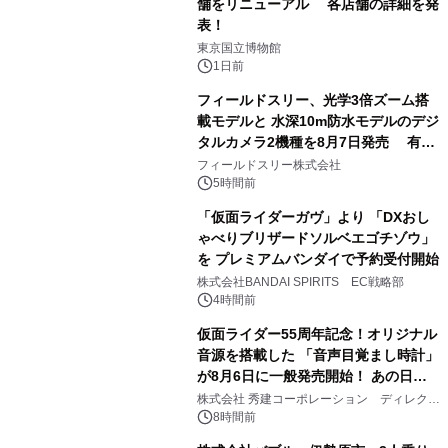
舗をリニューアル 各店舗の詳細を発
表！
1
東京国立博物館
1日前
フィールドスリー、光学3倍ズーム搭
載モデルと 水深10m防水モデルのデジ
タルカメラ2機種を8月7日発売 有効
2
約1300万画素、用途別に選べるコンデ
フィールドスリー株式会社
ジ新登場
5時間前
「仮面ライダーガヴ」より 「DXおし
ゃべりブリザードソルベエゴチゾウ」
を プレミアムバンダイで予約受付開始
3
株式会社BANDAI SPIRITS EC戦略部
4時間前
仮面ライダー55周年記念！オリジナル
音源を搭載した 「音声目覚まし時計」
が8月6日に一般発売開始！ あの日の
4
大興奮が今甦る
株式会社 秀建コーポレーション ディレクト
アートギャラリー
8時間前