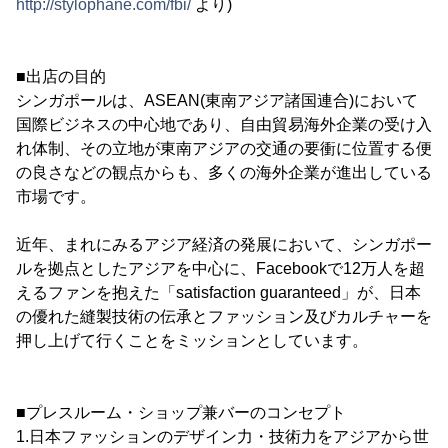
http://stylophane.com/fbi/
より)
■出店の目的
シンガポールは、ASEAN(東南アジア諸国連合)において
国際ビジネスの中心地であり、自由貿易海外企業の受け入
れ体制、その立地が東南アジアの交通の要衝に位置する便
の良さなどの観点からも、多くの海外企業が進出している
市場です。
近年、まれにみるアジア経済の発展において、シンガポー
ルを拠点としたアジアを中心に、Facebookで12万人を超
えるファンを抱えた「satisfaction guaranteed」が、日本
の優れた縫製技術の伝承とファッション及びカルチャーを
押し上げて行くことをミッションとしています。
■プレスルーム・ショップ兼バーのコンセプト
1.日本ファッションのデザイン力・技術力をアジアから世