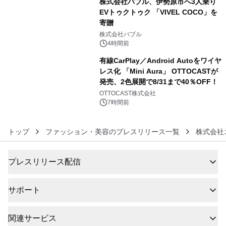
株式会社バブル、伊勢原市へ3人乗り
EVトゥクトゥク 「VIVEL COCO」を
寄贈
5
株式会社バブル
4時間前
有線CarPlay／Android Autoをワイヤ
レス化 「Mini Aura」 OTTOCASTが
発売、2色展開で8/31まで40％OFF！
6
OTTOCAST株式会社
7時間前
トップ
ファッション・美容のプレスリリース一覧
株式会社エス
プレスリリース配信
サポート
関連サービス