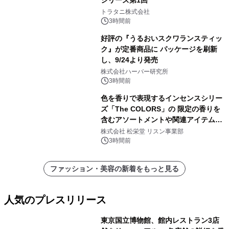
シリーズ第1回
トラタニ株式会社
3時間前
好評の『うるおいスクワランスティッ
ク』が定番商品に パッケージを刷新
し、9/24より発売
株式会社ハーバー研究所
3時間前
色を香りで表現するインセンスシリー
ズ「The COLORS」の 限定の香りを
含むアソートメントや関連アイテムを
8月6日発売
株式会社 松栄堂 リスン事業部
3時間前
ファッション・美容の新着をもっと見る
人気のプレスリリース
東京国立博物館、館内レストラン3店