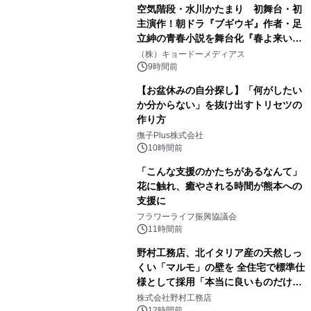
空気階段・水川かたまり 初舞台・初
主演作！朝ドラ『ブギウギ』作者・足
立紳の青春小説を舞台化『春よ来い、
マジで来い』キービジュアル解禁！
（株）キョードーメディアス
9時間前
【お盆休みの自分探し】「何がしたい
か分からない」を抜け出すトリセツの
作り方
撫子Plus株式会社
10時間前
「こんな支援のかたちがあるなんて」
花に触れ、癒やされる時間が熊本への
支援に
フラワーライフ振興協議会
11時間前
野村工務店、北イタリア産の天然しっ
くい「マルモ」の壁を 全住宅で標準仕
様として採用「本当に良いものだけに
こだわる」
株式会社野村工務店
12時間前