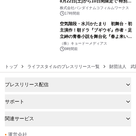
8月22日(土)から10日間限定で 特別映
5
像『UNICORN GUNDAM Statue ―
株式会社バンダイナムコフィルムワークス
BEYOND POSSIBILITY ―』を上映！
17時間前
空気階段・水川かたまり 初舞台・初
主演作！朝ドラ『ブギウギ』作者・足
立紳の青春小説を舞台化『春よ来い、
6
マジで来い』キービジュアル解禁！
（株）キョードーメディアス
9時間前
トップ
ライフスタイルのプレスリリース一覧
財団法人 武
プレスリリース配信
サポート
関連サービス
•
運営会社