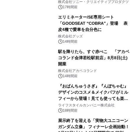
株式会社ソニー・クリエイティブプロダクツ
17時間前
エリミネーター/SE専用シート
「GOODSEAT “COBRA”」登場 表
皮4種で愛車を自分色に
2
株式会社グッズ
14時間前
駅を降りたら、すぐ赤べこ 「アカベ
コランド会津若松駅前店」8月8日(土)
開業
3
株式会社アカベコランド
14時間前
『おぱんちゅうさぎ』『んぽちゃむ』
デザインのコスメ＆メイクパフがミル
フィーから登場！見ても使っても楽し
4
い、ポップでキュートなコレクショ
ライフスタイルカンパニー株式会社
ン。
18時間前
展示終了を迎える「実物大ユニコーン
ガンダム立像」 フィナーレ企画始動！