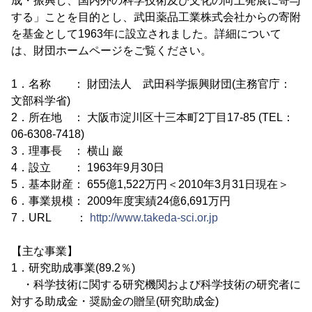
成・振興し、国内外の科学技術及び文化の向上発展に寄与
する」ことを目的とし、武田薬品工業株式会社からの寄附
を基金として1963年に設立されました。詳細について
は、財団ホームページをご覧ください。
1．名称 ： 財団法人 武田科学振興財団(主務官庁：
文部科学省)
2．所在地 ： 大阪市淀川区十三本町2丁目17-85 (TEL：
06-6308-7418)
3．理事長 ： 横山 巖
4．設立 ： 1963年9月30日
5．基本財産： 655億1,522万円＜2010年3月31日現在＞
6．事業規模： 2009年度実績24億6,691万円
7．URL ：
http://www.takeda-sci.or.jp
【主な事業】
1．研究助成事業(89.2％)
・科学技術に関する研究機関および科学技術の研究者に
対する助成金・奨励金の贈呈(研究助成金)