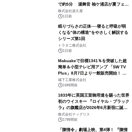
で約5分 湯舞音 袖ケ浦店が夏フェア
2
メニューを提供
株式会社楽久屋
1日前
眠りづらさの正体──寝ると呼吸が弱
くなる"体の構造"をやさしく解説する
シリーズ第1回
3
トラタニ株式会社
1日前
Makuakeで目標1341％を突破した超
簡単＆小型テレビ用アンプ 「SW TV
Plus」8月7日より一般販売開始！ ケ
4
ーブル1本つなぐだけ、テレビの音が
城下工業株式会社
ぐっと豊かに
16時間前
1833年に英国王室御用達を賜った世界
初のウイスキー 『ロイヤル・ブラック
ラ』の旗艦店が2026年6月新宿に誕
5
生 バカルディ ジャパンと連携した
株式会社ティグリス
没入型バー「BAR Arca」
17時間前
「陳情令」劇場上映、第4弾！ 『陳情