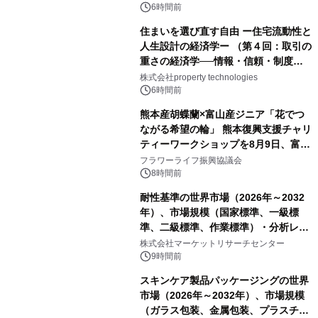
6時間前
住まいを選び直す自由 ー住宅流動性と
人生設計の経済学ー （第４回：取引の
重さの経済学──情報・信頼・制度を
PropTechはどう組み替えるか）｜
株式会社property technologies
PropTech-Lab
6時間前
熊本産胡蝶蘭×富山産ジニア「花でつ
ながる希望の輪」 熊本復興支援チャリ
ティーワークショップを8月9日、富
山・射水で開催
フラワーライフ振興協議会
8時間前
耐性基準の世界市場（2026年～2032
年）、市場規模（国家標準、一級標
準、二級標準、作業標準）・分析レポ
ートを発表
株式会社マーケットリサーチセンター
9時間前
スキンケア製品パッケージングの世界
市場（2026年～2032年）、市場規模
（ガラス包装、金属包装、プラスチッ