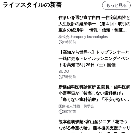
ライフスタイルの新着
もっと見る
住まいを選び直す自由 ー住宅流動性と
人生設計の経済学ー （第４回：取引の
重さの経済学──情報・信頼・制度を
PropTechはどう組み替えるか）｜
株式会社property technologies
PropTech-Lab
6時間前
【高知から世界へ】トップランナーと
一緒に走るトレイルランニングイベン
トを高知で8月29日（土）開催
BUDO
7時間前
新橋歯科医科診療所 副院長・歯科医師
小野宇宙が「後悔しない歯科選び」
「痛くない歯科治療」「不安がない治
療計画」をテーマに専門監修
医療法人財団 興学会
8時間前
熊本産胡蝶蘭×富山産ジニア「花でつ
ながる希望の輪」 熊本復興支援チャリ