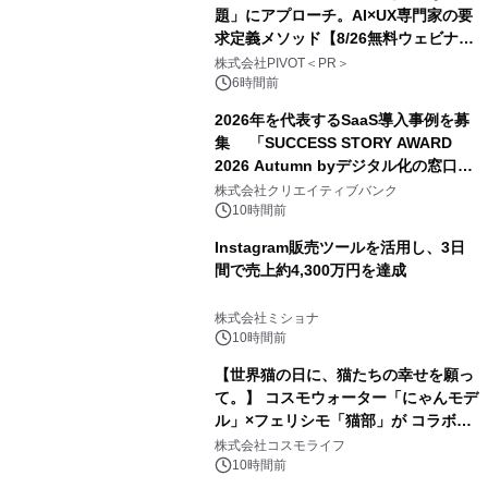
題」にアプローチ。AI×UX専門家の要
求定義メソッド【8/26無料ウェビナ
ー】株式会社PIVOT
株式会社PIVOT＜PR＞
6時間前
2026年を代表するSaaS導入事例を募
集 「SUCCESS STORY AWARD
2026 Autumn byデジタル化の窓口」
開催
株式会社クリエイティブバンク
10時間前
Instagram販売ツールを活用し、3日
間で売上約4,300万円を達成
株式会社ミショナ
10時間前
【世界猫の日に、猫たちの幸せを願っ
て。】 コスモウォーター「にゃんモデ
ル」×フェリシモ「猫部」が コラボキ
ャンペーンを実施
株式会社コスモライフ
10時間前