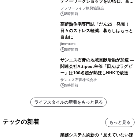
ティーワークショップを8月9日、富
山・射水で開催
フラワーライフ振興協議会
8時間前
高断熱住宅専門誌「だん25」発売！
日々のストレス軽減、暮らしはもっと
自由に
jimosumu
9時間前
サンエス石膏の地域貢献活動が加速 ―
関連会社Attipect主催「田んぼラグビ
ー」は100名超が熱狂しNHKで放送さ
れました。
サンエス石膏株式会社
9時間前
ライフスタイルの新着をもっと見る
テックの新着
もっと見る
業務システム刷新の「見えていない課