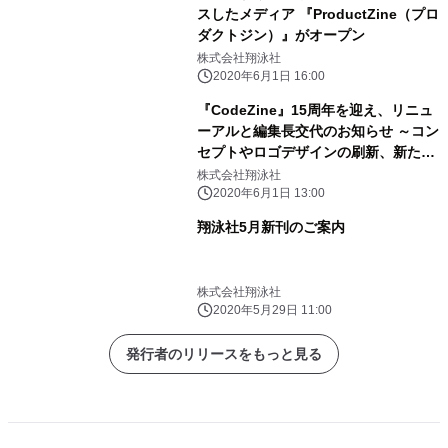
スしたメディア 『ProductZine（プロ
ダクトジン）』がオープン
株式会社翔泳社
2020年6月1日 16:00
『CodeZine』15周年を迎え、リニュ
ーアルと編集長交代のお知らせ ～コン
セプトやロゴデザインの刷新、新たな
サブメディアの誕生～
株式会社翔泳社
2020年6月1日 13:00
翔泳社5月新刊のご案内
株式会社翔泳社
2020年5月29日 11:00
発行者のリリースをもっと見る