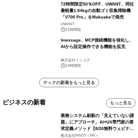
72時間限定50％OFF、UWANT、同社
最軽量1.04kgの自動ゴミ収集掃除機
「V700 Pro」をMakuakeで発売
UWANT
11時間前
lmessage、MCP接続機能を強化し、
AIから設定操作できる機能を拡充
株式会社ミショナ
14時間前
テックの新着をもっと見る
ビジネスの新着
もっと見る
業務システム刷新の「見えていない課
題」にアプローチ。AI×UX専門家の要
求定義メソッド【8/26無料ウェビナ
ー】株式会社PIVOT
株式会社PIVOT＜PR＞