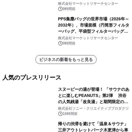
ク包装、その他）・分析レポートを発
株式会社マーケットリサーチセンター
表
9時間前
PPS集塵バッグの世界市場（2026年～
2032年）、市場規模（円筒形フィルタ
ーバッグ、平袋型フィルターバッグ、
プリーツフィルターバッグ、その
株式会社マーケットリサーチセンター
他）・分析レポートを発表
9時間前
ビジネスの新着をもっと見る
人気のプレスリリース
スヌーピーの湯が登場！ 「サウナのあ
とに楽しむPEANUTS」第2弾 渋谷
の人気銭湯「改良湯」と期間限定のコ
1
ラボレーション サウナイキタイコラ
株式会社ソニー・クリエイティブプロダクツ
ボグッズも発売決定！
16時間前
帰りの渋滞を避けて「温泉＆サウナ」
三井アウトレットパーク木更津から車